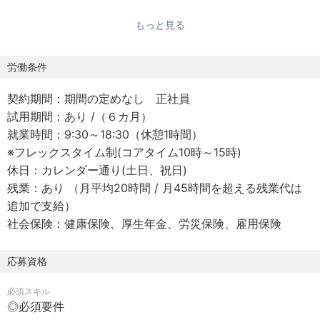
業績を伸ばしております。
もっと見る
◎具体的な業務内容
========================
労働条件
ドライヤーやヘアアイロンなどの美容家電や生活家電の商
契約期間：期間の定めなし 正社員
品企画開発におけるプロジェクトマネジメントをお任せい
試用期間：あり /（６カ月）
たします。
就業時間：9:30～18:30（休憩1時間）
※フレックスタイム制(コアタイム10時～15時)
・プロダクト開発全体の進行をリード
休日：カレンダー通り(土日、祝日)
・要件整理からリリースまでのプロジェクト管理
残業：あり （月平均20時間 / 月45時間を超える残業代は
・エンジニア・デザイナーと連携したチームマネジメント
追加で支給）
・スケジュール・品質・コストのバランスを取りながらの
社会保険：健康保険、厚生年金、労災保険、雇用保険
開発推進
・課題を早期に発見し、チームと一緒に解決を推進
・プロダクトをより良くするための改善提案・施策立案
応募資格
必須スキル
◎プロダクトマネージャー（PM）の魅力
◎必須要件
========================