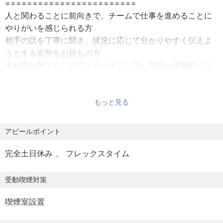
========================
・商品企画や設計、リリースまでのプロジェクトに一気通
人と関わることに前向きで、チームで仕事を進めることに
貫で携わることができる。
やりがいを感じられる方
・先進技術を扱うことができ、商材開発に直接活かすこと
相手の話を丁寧に聞き、状況に応じて分かりやすく伝えよ
が可能。
うとする姿勢をお持ちの方
・複雑な決裁を経ての商品リリースではなく、スピーディ
未経験分野でも、自らキャッチアップし周囲と積極的にコ
に商品開発に携わることができる。
ミュニケーションを取れる方
・OEMやODMに携わることができ、技術的な影響力を持つ
※開発やPMの経験は問いません。
PMとして成長できる。
※入社後に必要な専門知識は、業務を通じて身につけていた
もっと見る
だきます。
【プロダクトライン】
アピールポイント
歓迎スキル
■KINUJO ヘアードライヤー
◎こんな方歓迎します
└グッドデザイン賞2021受賞／楽天市場 美容・健康家電ラ
完全土日休み
フレックスタイム
========================
ンキング第1位
・OEMや商品開発、PMの業務経験がある方
・デザイン家電が好きで、企画からリリースまで一貫して
受動喫煙対策
■cado FOEHN LITE（布団乾燥機）
携わりたい方
└DIMEトレンド大賞2024 家電部門 金賞受賞
喫煙室設置
・コミュニケーション能力があり、責任感を持って対話す
ることができる方
■Bnext radiant（ヘアアイロン）