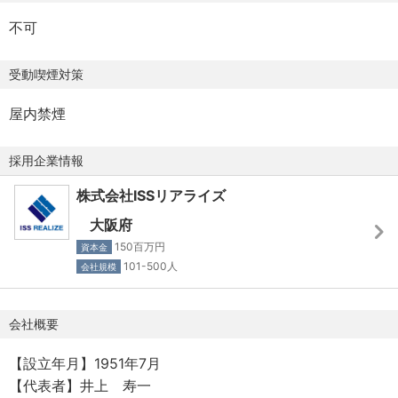
施設／社宅（借上社宅制度）
・価格決定と利益管理
主義ではなく、成果に対する加点主義を採用します。わか
不可
制度／各種保険制度（健康、厚生年金、雇用、労災）、退
仕入れ価格を算出し、販売価格を各営業が自ら決定しま
りやすく述べますと、一定の保障された所得の上に成果分
職金、企業年金
す。見積作成から価格交渉まで、一案件の収支管理を各自
がプラスαされる仕組みです。ただ、このプラスαが半端じ
受動喫煙対策
スキルアップ資金援助制度（学びプラン）／最大100万円ま
が行います。
ゃない。管理職を越える所得となるメンバー、役員を超え
で会社負担で語学やビジネススキルなど、自由に学べる制
・工程・納期管理
る管理職が生まれるゆえんです。
屋内禁煙
度です。
町工場と直接やり取りし、重要項目の打合せや受注後の
進捗を管理、指定の納期通りに製品を納入するまでの管理
採用企業情報
【家族手当】
を担います。
配偶者手当12,000円 子1人目5,000円 子2人目2,000円
株式会社ISSリアライズ
【顧客】
大阪府
【金沢赴任の場合の住宅手当】
ロボット・半導体製造装置・工作機械・化学・造船・医療
150百万円
資本金
★借上げ社宅：単身の場合45,000円、家族2-3名の場合
機械・食品機械・バルブなど、幅広い業界と取引実績があ
101-500人
会社規模
65,000円、家族4名以上75,000円会社負担（5年間。5年以
ります。
降から10年までは半額になり、10年以降は会社負担はなく
会社概要
なります）
◼️募集背景
【設立年月】1951年7月
【保険】
金沢エリアにおける供給体制の強化
【代表者】井上 寿一
医療保険、年金保険、労災保険、雇用保険
工作機械や精密機器メーカーが集積する北陸エリアにおい