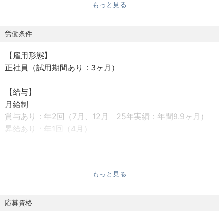
もっと見る
一方で、各メーカーは人不足や固定費の削減のため部品製
造の外部委託が必要不可欠となっています。ただ、求めら
労働条件
れる技術力が高まる中で、対応できる外注先（町工場）を
【雇用形態】
見つけることは簡単ではありません。これがモノづくりメ
正社員（試用期間あり：3ヶ月）
ーカーにとって悩ましい調達課題となっているのです。
【給与】
当社はそういった調達課題を抱えるメーカーと、全国の町
月給制
工場を結びづけるビジネスを行っています。
賞与あり：年2回（7月、12月 25年実績：年間9.9ヶ月）
国内には高い技術力を持つ町工場が数多く存在しており、
昇給あり：年1回（4月）
彼らはもまた自社の技術を知ってもらう手段がないために
厳しい経営状況に置かれていることも少なくありません。
【インセンティブ】
当社では、顧客の抱える調達課題を正確に読み解き、全国
新規開拓を行った場合、新規開拓から受益した利益の10％
から最適な町工場を選定し、それぞれの町工場の強みを最
もっと見る
が年1度インセンティブとして支給されます。
大限に活かしてメーカーの調達課題を解決します。
■基本的に、賞与は年4ヶ月分は保証されていますが、それ
私達が作るのは金属部品という”モノ”ですが、私達が創るの
以上については会社実績、個人の実績により変動します。
応募資格
は、”メーカーと町工場の新しい出会い”なのです。