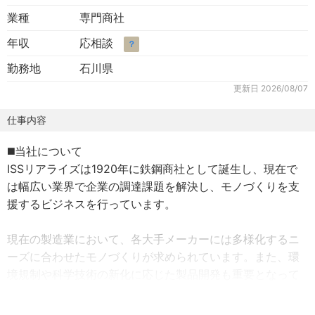
業種
専門商社
年収
応相談
？
勤務地
石川県
更新日
2026/08/07
仕事内容
◼️当社について
ISSリアライズは1920年に鉄鋼商社として誕生し、現在で
は幅広い業界で企業の調達課題を解決し、モノづくりを支
援するビジネスを行っています。
現在の製造業において、各大手メーカーには多様化するニ
ーズに合わせたモノづくりが求められています。また、環
境規制や科学技術の新化に応じた製品開発も重要となって
います。そうして複雑化する製品において、それを構成す
る部品一つひとつも高精度・高難易度化しています。