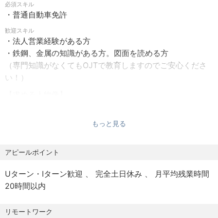
必須スキル
【勤務地】
◼️業務内容
・普通自動車免許
金沢営業所
各種製造メーカーの要望・ニーズを的確に掴み、最適な製
最寄駅：金沢駅から徒歩5分以内
歓迎スキル
造方法や仕入先をチョイスし納入するコンサルティングセ
・法人営業経験がある方
ールスです。
・鉄鋼、金属の知識がある方。図面を読める方
【勤務時間】
８万点を超える製造実績や1,900社を超える調達先を駆使
（専門知識がなくてもOJTで教育しますのでご安心くださ
固定（定額）残業代制
し、製品を提供していきます。
い！）
就業時間 08:30 ～ 17:15
また、製造業の商社では他に類を見ないレベルでの新規開
休憩時間 45分
拓を戦略的に行っています。
【求める人物像】
残業 月10 時間 ～ 20 時間程度
取引先との様々な折衝を楽しみながら、新しいことにチャ
【具体的には】
レンジするのが好きな方
もっと見る
【休日・休暇】
・顧客ニーズのヒアリングと図面取得
年間休日 123 日
ロボット・半導体製造装置・工作機械・化学・造船・医
【成功者を数多く生み出し、成果に報いる組織】
アピールポイント
有給休暇 初年度 10 日 ( 6 か月目～ )
療機械メーカーなどの開発部や購買部から、製品の仕様や
月間・クォーター・年間で行われる個人報奨制度、チーム
完全週休二日制（土曜日、日曜日、祝日）
課題をヒアリングします。
のクォーターの成績で支給されるイベント開催金、新規開
Uターン・Iターン歓迎
完全土日休み
月平均残業時間
・サプライチェーンの設計
拓に対して支給される新規開拓奨励金等々いつも仕事の隣
20時間以内
【有給休暇】夏季3日、年末年始5日
1,900社を超える協力工場の中から、技術特性・納期・コ
にチャンスがあります。当社は数多くの成功者を創りだ
ストが最適な工場を選定。複数の工程を組み合わせた供給
し、その人を賞賛し、またその人から学んでいく組織であ
リモートワーク
【福利厚生】
ルートを構築します。
りたいと考えていらっしゃいます。だから、欧米型の能力