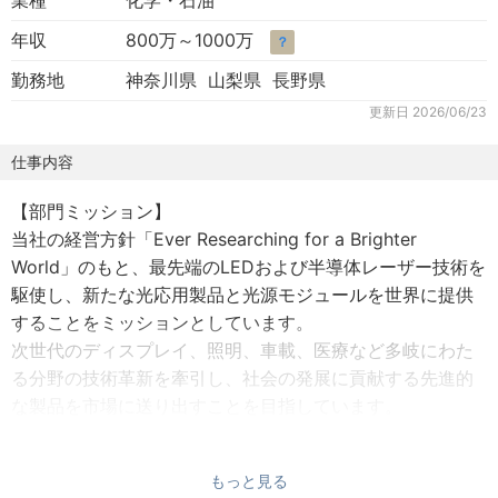
業種
化学・石油
年収
800万～1000万
？
勤務地
神奈川県 山梨県 長野県
更新日
2026/06/23
仕事内容
【部門ミッション】
当社の経営方針「Ever Researching for a Brighter
World」のもと、最先端のLEDおよび半導体レーザー技術を
駆使し、新たな光応用製品と光源モジュールを世界に提供
することをミッションとしています。
次世代のディスプレイ、照明、車載、医療など多岐にわた
る分野の技術革新を牽引し、社会の発展に貢献する先進的
な製品を市場に送り出すことを目指しています。
【採用背景】
もっと見る
世界トップクラスの技術を誇る当社のLED・レーザーは、