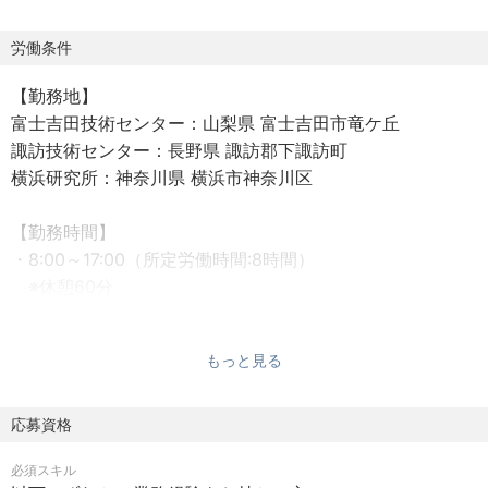
ディスプレイ、照明、産業機器、医療計測分野で技術革新
を起こしてきました。
労働条件
特に市場からの引き合いが強い車載分野においては、次世
【勤務地】
代モビリティの進化を支える光応用機器の需要が加速して
富士吉田技術センター：山梨県 富士吉田市竜ケ丘
おり、開発体制の強化を進めております。
諏訪技術センター：長野県 諏訪郡下諏訪町
横浜研究所：神奈川県 横浜市神奈川区
【担当業務】
世界トップクラスのLEDや半導体レーザー（LD）を用いた
【勤務時間】
光応用機器および光源モジュールの先行開発における設計
・8:00～17:00（所定労働時間:8時間）
業務を担当いただきます。
※休憩60分
これまでのご経験、志向性に沿って、以下いずれかのポジ
※時差出勤有り
ションをお任せします。
（面談を通してポジションのすり合わせさせていただきま
もっと見る
【休日・休暇】
す）
・年間休日125日
・完全週休2日制（土・日・祝）
応募資格
▼回路設計
※平日に祝日がある場合、土曜出社有り
・LED・レーザーを搭載する光応用機器の制御回路設計
必須スキル
・GW
（アナログ／デジタル回路、電源回路、PCB設計、EMC設