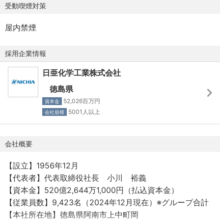
・機構設計の実務経験
受動喫煙対策
・役職手当
の連携による製品開発推進
・CADソフトウェアを用いた設計経験
・休日出勤手当
屋内禁煙
・熱流体解析ソフトウェアの使用経験
・時間外勤務手当
▼熱・構造設計
・構造解析ソフトウェアの使用経験
・深夜勤務手当
・LED、レーザーを搭載する光応用機器およびモジュール
・放熱設計に関する知識および実務経験
採用企業情報
・通勤手当
の機構設計
・製品の強度評価、耐久性試験または振動解析の経験
└会社規定に基づき支給（最大:1万5,500円）
・構造設計：筐体、支持構造、内部部品の配置設計（樹
日亜化学工業株式会社
＜求める人物像＞
脂、金属部品など）
徳島県
＜その他＞
・主体的に課題を見つけ、解決策を考案し、行動に移せる
・放熱設計：熱管理のための放熱機構の設計および最適
52,026百万円
資本金
・マイカー通勤可
方
化、熱流体解析による評価と改善
5001人以上
会社規模
・独身用社宅（1R）
・新しい技術や未知の領域にも前向きに取り組み、楽しみ
・強度解析、耐久性試験および評価、振動解析を含むCAE
※自己負担額：21,000円
ながら工夫を凝らせる方
を用いた検証
・家族用社宅（2LDK～3LDK）
・チームワークを重視し、周囲と協力しながら目標達成に
会社概要
・CADソフトウェアを用いた設計作業
※自己負担額：25,000円～35,000円
向けて取り組める方
・他拠点・他部門、時には顧客との連携による製品開発、
【設立】1956年12月
・育児休業制度
・困難な状況でも物事を前向きに捉え、工夫を凝らして楽
技術提案、仕様調整
【代表者】代表取締役社長 小川 裕義
・介護休業制度
しめる方
・MBD（モデルベース開発）やデータサイエンスを活用し
【資本金】520億2,644万1,000円（払込資本金）
・退職年金制度
た設計・評価プロセスの高度化推進
【従業員数】9,423名（2024年12月現在）※グループ合計
・社員持株制
【本社所在地】徳島県阿南市上中町岡
・社内クラブ活動
【職場の雰囲気・働き方】