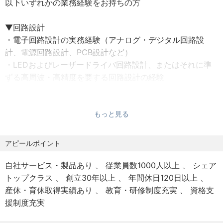
以下いずれかの業務経験をお持ちの方
・夏季休暇
計など）および評価
・年末年始休暇
・マイコンやFPGAを用いた組込系ソフトウェアの設計、制
▼回路設計
・慶弔休暇
御アルゴリズムの実装、デバッグ、最適化
・電子回路設計の実務経験（アナログ・デジタル回路設
・有給休暇
・ハードウェアとソフトウェアの統合テスト、および高信
計、電源回路設計、PCB設計など）
頼性・高精度が求められる環境下での検証業務
・LEDおよびレーザードライバ回路設計、またはそれに準
【待遇・福利厚生】
・開発プロジェクトの推進・管理、ベンダーコントロー
ずる高周波・高精度を要する回路設計の経験
・社会保険完備
ル、顧客との技術仕様調整など、幅広い業務に挑戦可能
・マイコンへの組み込みプログラミング経験（C言語、
・独身用社宅（1R）
C++など）
※自己負担額：15,000円～25,000円
▼光学設計
・FPGA設計経験（VHDL、Verilog-HDLなど）
もっと見る
・家族用社宅（2LDK～3LDK）
・車載用光源、一般照明など、幅広い分野における光応用
※自己負担額：25,000円～35,000円
機器の光学設計
▼光学設計
アピールポイント
・光学シミュレーションを用いた性能評価：光線追跡、波
・光学設計の実務経験（ヘッドライト、バックライト、一
＜昇給・賞与＞
動光学解析、熱・構造解析を組み合わせた複合的なシミュ
般照明、プロジェクタ、レーザー光学系、光学薄膜など）
自社サービス・製品あり
従業員数1000人以上
シェア
昇給：年1回
レーション
・幾何光学シミュレーションソフトウェアの使用経験
トップクラス
創立30年以上
年間休日120日以上
賞与：年2回
・プロトタイプの検証と評価：光束、配光、色温度、熱特
・CADソフトウェアの使用経験
産休・育休取得実績あり
教育・研修制度充実
資格支
性などを多角的に評価し、設計へのフィードバック
援制度充実
＜諸手当＞
・光学材料の選定、製造プロセスへの検討・改善提案
▼熱・構造設計
・家族手当
・他拠点・他部門（機械設計、電気設計、材料開発 等）と