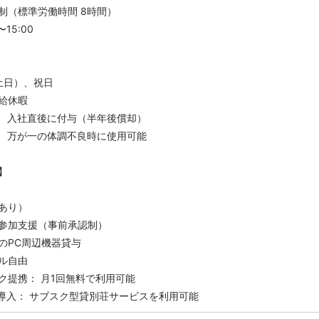
制（標準労働時間 8時間）
15:00
土日）、祝日
給休暇
： 入社直後に付与（半年後償却）
： 万が一の体調不良時に使用可能
】
あり）
参加支援（事前承認制）
のPC周辺機器貸与
ル自由
ク提携： 月1回無料で利用可能
Home導入： サブスク型貸別荘サービスを利用可能