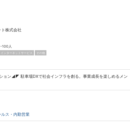
ット株式会社
1-100人
インターネットサービス
その他
ション◢◤ 駐車場DXで社会インフラを創る。事業成長を楽しめるメン
ールス・内勤営業