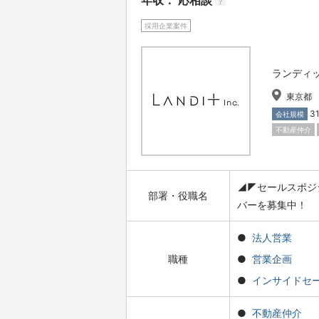
年収： 応相談
?
採用企業案件
ランディ
東京都
3
会社規模
不動産仲介
◢◤セールスポジ
部署・役職名
バーを募集中！
法人営業
職種
営業企画
インサイドセ
不動産仲介