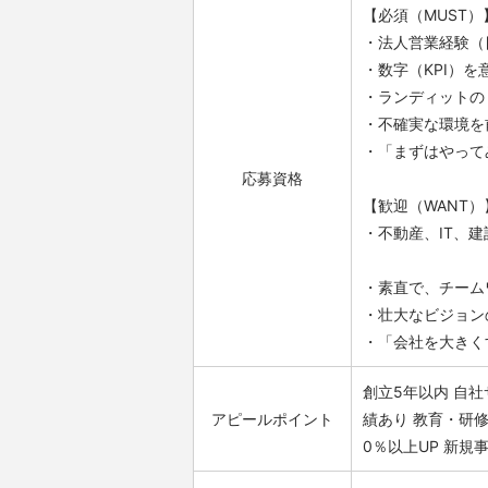
【必須（MUST）
・法人営業経験（
・数字（KPI）
・ランディットの
・不確実な環境を
・「まずはやって
応募資格
【歓迎（WANT）
・不動産、IT、
・素直で、チーム
・壮大なビジョン
・「会社を大きく
創立5年以内
自社
アピールポイント
績あり
教育・研
0％以上UP
新規