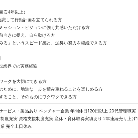
】
目安4年以上）
を意識して行動計画を立てられる方
ミッション・ビジョンに強く共感いただける方
前向きに捉え、自ら動ける方
みる」というスピード感と、泥臭い努力を継続できる方
】
建設業界での実務経験
ワークを大切にできる方
のために、地道な一歩を積み重ねることを楽しめる方
すること」そのものにワクワクできる方
サービス・製品あり
ベンチャー企業
年間休日120日以上
20代管理職実
修制度充実
資格支援制度充実
産休・育休取得実績あり
2年連続売り上げ1
事業
完全土日休み