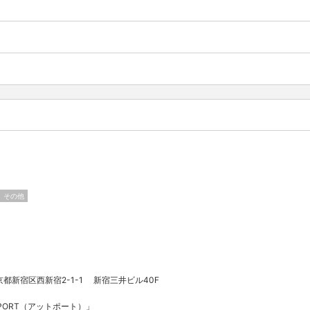
その他
京都新宿区西新宿2-1-1 新宿三井ビル40F
 PORT（アットポート）」