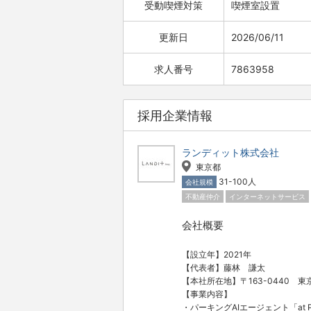
受動喫煙対策
喫煙室設置
更新日
2026/06/11
求人番号
7863958
採用企業情報
ランディット株式会社
東京都
31-100人
会社規模
不動産仲介
インターネットサービス
会社概要
【設立年】2021年
【代表者】藤林 謙太
【本社所在地】〒163-0440 東
【事業内容】
・パーキングAIエージェント「at