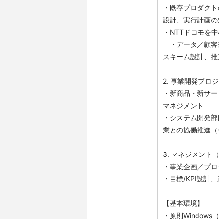
・既存プロダクト
設計、実行計画の
・NTTドコモを
・データ／顧客基
スキーム設計、推
2. 事業開発プロ
・新商品・新サー
マネジメント
・システム開発部
業との協働推進（
3. マネジメン
・事業企画／プロ
・目標/KPI設
【基本環境】
・原則Windows（