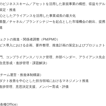
のビジネススキーム／アセットを活用した新規事業の構想、収益モデル
策定・推進
中心としたアライアンスを活用した事業成長の最大化
盤／チャネル／ブランドシナジーを起点とした市場機会の創出、提携
進
ジェクトの推進・関係者調整（PM/PMO）
ビス導入における企画、要件整理、推進計画の策定およびプロジェクト
門、コンプライアンス／リスク管理、外部ベンダー、アライアンス先企
合意形成・進捗管理・課題解決）
ト（チーム運営・推進体制構築）
ダクト改善を中心とした担当領域におけるマネジメント推進
計、進捗管理、意思決定支援、メンバー育成・評価
各種Office）