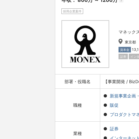
年収： 800万 ～ 1200万
?
採用企業案件
マネック
東京都
13
資本金
証券
イン
部署・役職名
【事業開発 / B
新規事業企画
職種
販促
プロダクトマ
証券
業種
インターネッ