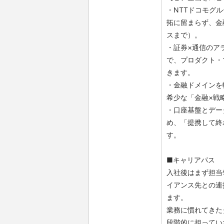
・NTTドコモグ
拓に留まらず、金
スまで）。
・証券×通信のア
で、プロダクト・
きます。
・金融ドメインを
希少な「金融×戦
・口座基盤とデー
め、「提携して終
す。
■キャリアパス
入社後はまず担当
イアンス先との連
ます。
業務に慣れてきた
段階的に担ってい