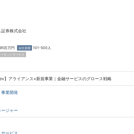
ス証券株式会社
,195百万円
101-500人
会社規模
ターネットサービス
izDev】アライアンス×新規事業｜金融サービスのグロース戦略
・事業開発
ネージャー
トサービス