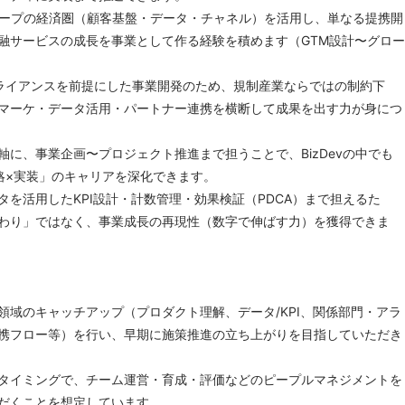
ループの経済圏（顧客基盤・データ・チャネル）を活用し、単なる提携開
融サービスの成長を事業として作る経験を積めます（GTM設計〜グロー
ライアンスを前提にした事業開発のため、規制産業ならではの制約下
マーケ・データ活用・パートナー連携を横断して成果を出す力が身につ
軸に、事業企画〜プロジェクト推進まで担うことで、BizDevの中でも
略×実装」のキャリアを深化できます。
タを活用したKPI設計・計数管理・効果検証（PDCA）まで担えるた
わり」ではなく、事業成長の再現性（数字で伸ばす力）を獲得できま
領域のキャッチアップ（プロダクト理解、データ/KPI、関係部門・アラ
携フロー等）を行い、早期に施策推進の立ち上がりを目指していただき
タイミングで、チーム運営・育成・評価などのピープルマネジメントを
だくことを想定しています。