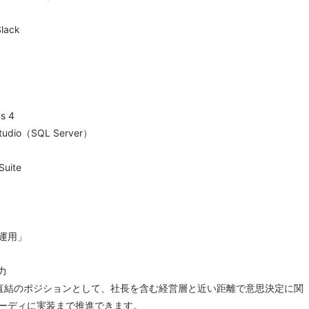
Slack
s 4
tudio（SQL Server）
Suite
」
運用」
力
直結のポジションとして、社長を含む経営層と近い距離で意思決定に関
ーディに実装まで推進できます。