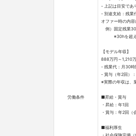
- 上記は目安で
- 別途支給：残
オファー時の内容
例）固定残業30hを
※30hを超え
【モデル年収】
888万円～1,2
- 残業代：月3
- 賞与（年2回
※実際の年収は、
労働条件
■昇給・賞与
・昇給：年1回
・賞与：年2回（
■福利厚生
・社会保険完備（