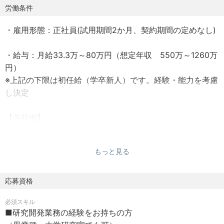
対して技術的優位性を確保しつつ、物理的限界に挑む革新
労働条件
的な3Dメモリ構造・プロセス技術の開発を推進していま
・雇用形態：正社員(試用期間2か月、契約期間の定めなし)
す。大容量化と低コスト化・高性能化の両立という相反す
る要求に対し、技術的な突破口を切り開くことが本組織の
・給与：月給33.3万～80万円（想定年収 550万～1260万
使命です。
円）
※上記の下限は初任給（学卒新人）です。経験・能力を考慮
【お任せする業務】
し決定
次世代の3Dメモリに向けた新規技術の研究開発を担当いた
だきます。
【年収例】
新たなブレークスルー技術の探索、設計、試作、検証を通
・950万円／36歳（既婚・子2人／月給53万円＋各種手当
して、さらなる大容量化・高性能化の実現を実感できるチ
＋賞与）
ャレンジングな業務です。あなたの仕事が将来のAIやデー
もっと見る
※各種手当には、住宅費補助、家賃補助、次世代育成手当、
タセンターを支えます。
20時間/月相当の時間外勤務手当含む。
応募資格
【具体的な仕事内容】
・680万円／28歳（独身／月給39万円＋各種手当＋賞与）
■3次元メモリ向け新規技術の研究開発
必須スキル
※各種手当には、住宅費補助、家賃補助、20時間/月相当の
新たなメモリ構造やデバイスコンセプトの先行開発を行い
■研究開発業務の経験をお持ちの方
時間外勤務手当含む。
ます。物理的限界を打破するための技術探索を行います。