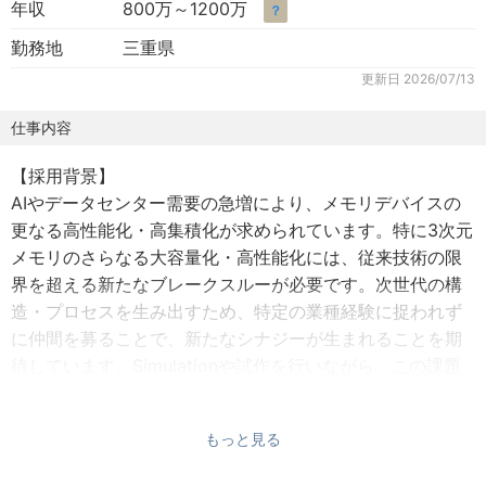
年収
800万～1200万
？
勤務地
三重県
更新日
2026/07/13
仕事内容
【採用背景】
AIやデータセンター需要の急増により、メモリデバイスの
更なる高性能化・高集積化が求められています。特に3次元
メモリのさらなる大容量化・高性能化には、従来技術の限
界を超える新たなブレークスルーが必要です。次世代の構
造・プロセスを生み出すため、特定の業種経験に捉われず
に仲間を募ることで、新たなシナジーが生まれることを期
待しています。Simulationや試作を行いながら、この課題
に果敢に挑むチャレンジ精神に溢れた方を募集します。
もっと見る
【組織のミッション】
当社の中核技術である3Dメモリ分野において、競合他社に