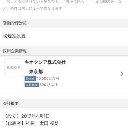
「可」と表示されている場合でも、「在宅に限る」「一定期間のみ」な
※管理職採用の場合、年俸制。フレックスタイム制、次世代
ど、条件は求人によって異なります
育成手当、住宅費補助、時間外勤務手当は対象外
■技術動向の調査および社内外への技術報告
※場合により嘱託採用の可能性あり
国内外の学会や論文から最新の技術トレンドを調査し、開
受動喫煙対策
発戦略に反映させます。社内報告や特許出願、学会発表な
・勤務地 【Web面接実施中】
ども行います。
喫煙室設置
●四日市工場（三重県四日市市）
・近鉄富田駅より車10分、バス20分
■3Dメモリの設計・解析・最適化業務
採用企業情報
※ 名古屋駅より急行で30分弱
デバイスシミュレータ（TCAD）を用い、実際の試作前に
・東名阪道四日市東ICより車5分
キオクシア株式会社
デバイス構造や製造条件の最適化を行います。物理モデル
・車通勤可
に基づいた予測を行うことで、開発期間の短縮と高精度な
東京都
・バイク通勤可
設計を実現します。
10,000百万円
資本金
5001人以上
会社規模
● 敷地内禁煙（屋外喫煙可能場所あり)
[従事すべき業務の変更の範囲]
（雇入れ直後）上記の通り
会社概要
[就業場所の変更の範囲]
（変更の範囲）その他会社が指示する業務
（雇入れ直後）上記の通り
【設立】2017年4月1日
※在宅勤務制度利用者は、自宅その他在宅勤務制度実施基準
【使用ツール】
【代表者】社長 太田 裕雄
で定める場所を含む
・SiView（製造実行管理システム：Lotの進捗・工程管