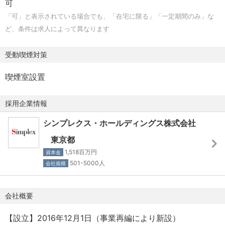
可
では、当該年度の仕事で関わった現場の上位者全員が評価
「可」と表示されている場合でも、「在宅に限る」「一定期間のみ」な
を行うため、特定の上司の主観に偏ることなく、また年功
ど、条件は求人によって異なります
序列はなく成果に対する正当な評価が行われます。
・職位ごとの人数制限がなく、優秀な方は早期にプロモー
受動喫煙対策
ションしていただける制度となっています。
喫煙室設置
【個々人のキャリア志向を尊重したアサイン制度】
・ごく一部の秘匿テーマを除いて可能な限り進行中プロジ
採用企業情報
ェクトを全コンサルタントに開示しております。
シンプレクス・ホールディングス株式会社
・アサイン前に面談を実施し、本人合意の上アサインを実
行しており、進行中プロジェクトを確認し希望を出すこと
東京都
ができます。業界・テーマ別に組織が分かれておらず、か
1,518百万円
資本金
つ戦略・業務・ITの各領域の案件を実際に手掛けているこ
501-5000人
会社規模
とから、自由度の高いキャリア設計ができるため、自らキ
ャリアオーナーシップを持ち、目指すキャリアを実現させ
会社概要
ることが可能です。
【設立】2016年12月1日（事業再編により新設）
【ライフステージの変化に合わせて中長期的にご活躍いた