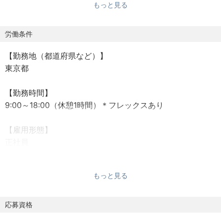
もっと見る
・ビジネスコンサルタント(アソシエイトマネージャー/マネ
ージャー想定)
労働条件
〇業務内容
【勤務地（都道府県など）】
・多様な業界のお客様に対して、先端技術活用による新規
東京都
ビジネス創出支援や全社戦略策定支援、戦略実現に向けた
業務変革支援など様々な課題解決支援を担当いただきま
【勤務時間】
す。
9:00～18:00（休憩1時間）＊フレックスあり
プロジェクトメンバーとしてプロジェクト内における役割
を、自己の裁量を持って主体的に取り組んでいただきま
【雇用形態】
す。戦略立案・構想策定から実行まで、クライアントの変
正社員
革を一気通貫で担っていただきます。
※入社後はスキル・ご経験及び志向性を考慮し、プロジェ
【福利厚生】
クトへのアサインとなります。
もっと見る
各種社会保険完備（健康保険、厚生年金、雇用保険、労災
保険）、従業員持株会、GLTD（団体長期障害所得補償保
〇想定職位・役割
険）、総合福祉団体定期保障保険、夕食無料、社内カウン
応募資格
アソシエイトマネージャー
セリングルーム、社内マッサージルーム、資格取得支援、
プロジェクトの1モジュールレベルに関して、上位層の指