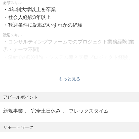
必須スキル
書籍購入補助、学業等休業制度など
示・レビューのもと、コンサルタントへのタスク指示を含
・4年制大学以上を卒業
め、プロジェクト遂行に必要な情報収集・ドキュメンテー
・社会人経験3年以上
【休日休暇】
ション・コミュニケーションを遂行していただきます。
・歓迎条件に記載のいずれかの経験
完全週休2日制（土日）、祝日、年末年始、特別休暇など
歓迎スキル
マネージャー
・コンサルティングファームでのプロジェクト業務経験(業
【その他】
既存・継続プロジェクトにおいて、上位層の大まかな指
界・テーマ不問)
就業環境：カジュアル服装OK（ただし顧客基準が優先）、
示・レビューのもと、チームメンバーをマネージし、プロ
・SierでのDX推進・システム導入支援プロジェクト経験、
全席デュアルディスプレイ、フリードリンク
ジェクト全体のタスク・スケジュール設計・遂行をしてい
開発経験
＊シンプレクス・ホールディングス株式会社にご入社いた
ただきます。
※マネージャーについてはプロジェクトリーダーもしくはチ
だき、ビジネスコンサルティングサービスを提供する
もっと見る
ームリーダー経験
「Xspear Consulting株式会社」に出向いただく形になりま
※選考での評価を踏まえ、上記職位に限らずオファーさせて
す。
いただく可能性がございます。
【選考プロセス】
アピールポイント
書類選考→1次面接→最終面接→内定
＝＝＝＝＝＝Xspear Consultingで働くメリット＝＝＝＝＝
※ご経歴により適性検査を受検いただく場合がございます。
新規事業
完全土日休み
フレックスタイム
＝
状況により面接回数が増減する場合がございます。
【フェアで透明性の高い評価制度】
ご希望に合わせて1日で選考を完結させるプロセスなど柔
リモートワーク
・社員の評価は、年に1回行われる「札入れ（フダイレ）」
軟に対応いたしますのでご相談ください。
と呼ばれる評価会議 を通じて実施されます。この評価会議