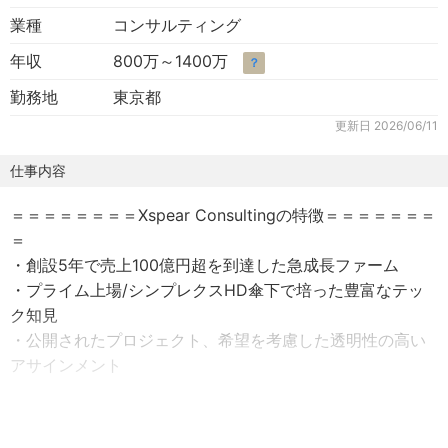
業種
コンサルティング
年収
800万～1400万
？
勤務地
東京都
更新日
2026/06/11
仕事内容
＝＝＝＝＝＝＝＝Xspear Consultingの特徴＝＝＝＝＝＝＝
＝
・創設5年で売上100億円超を到達した急成長ファーム
・プライム上場/シンプレクスHD傘下で培った豊富なテッ
ク知見
・公開されたプロジェクト、希望を考慮した透明性の高い
アサインメント
＝＝＝＝＝＝＝＝＝＝＝業務内容＝＝＝＝＝＝＝＝＝＝＝
〇ポジション