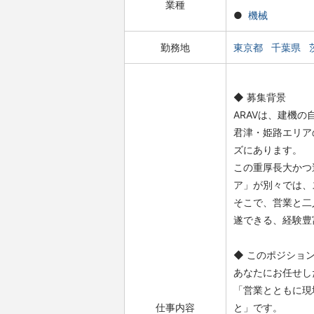
業種
機械
勤務地
東京都
千葉県
◆ 募集背景
ARAVは、建機
君津・姫路エリア
ズにあります。
この重厚長大かつ
ア」が別々では、
そこで、営業と二
遂できる、経験豊
◆ このポジショ
あなたにお任せし
「営業とともに現
仕事内容
と」です。