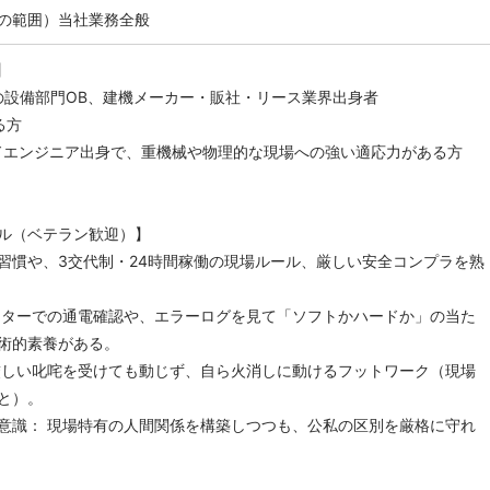
の範囲）当社業務全般
】
業の設備部門OB、建機メーカー・販社・リース業界出身者
る方
ールドエンジニア出身で、重機械や物理的な現場への強い適応力がある方
ル（ベテラン歓迎）】
習慣や、3交代制・24時間稼働の現場ルール、厳しい安全コンプラを熟
スターでの通電確認や、エラーログを見て「ソフトかハードか」の当た
術的素養がある。
厳しい叱咤を受けても動じず、自ら火消しに動けるフットワーク（現場
と）。
意識： 現場特有の人間関係を構築しつつも、公私の区別を厳格に守れ