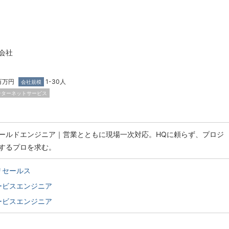
式会社
百万円
1-30人
会社規模
ンターネットサービス
ールドエンジニア｜営業とともに現場一次対応。HQに頼らず、プロジ
するプロを求む。
リセールス
ービスエンジニア
ービスエンジニア