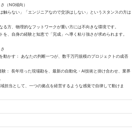
しさ（NG傾向）
は触らない」「エンジニアなので交渉はしない」というスタンスの方は
なる方、物理的なフットワークが重い方には不向きな環境です。
トを、自身の経験と知恵で「完成」へ導く粘り強さが求められます。
白さ
を動かす： あなたの判断一つが、数千万円規模のプロジェクトの成否
経験： 長年培った現場勘を、最新の自動化・AI技術と掛け合わせ、業界
。
地域担当として、一つの拠点を経営するような感覚で自律して動けま