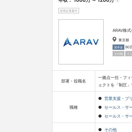
年収： 1000万 ～ 1200万
?
採用企業案件
ARAV株
東京都
90
資本金
その他
イ
一拠点一任・フィ
部署・役職名
ェクトを「制圧」
営業支援・プ
職種
セールス・サ
セールス・サ
その他