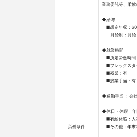
業務委託等、柔軟
◆給与
■想定年収：600
月給制：月給 37
◆就業時間
■所定労働時間：0
■フレックスタイム
■残業：有
■残業手当：有
◆通勤手当 ：会
◆休日・休暇：年
■有給休暇：入社
労働条件
■その他：年末年