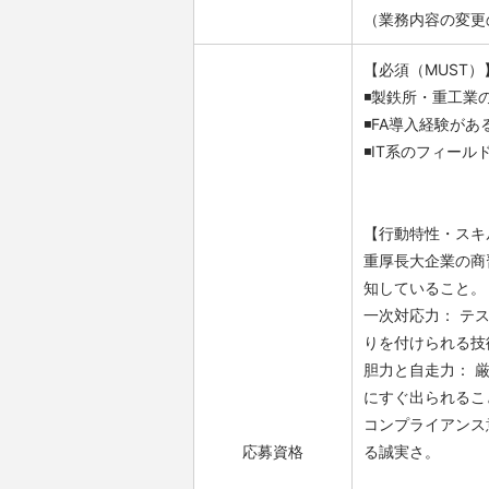
（業務内容の変更
【必須（MUST）
◾️製鉄所・重工
◾️FA導入経験があ
◾️IT系のフィ
【行動特性・スキ
重厚長大企業の商
知していること。
一次対応力： テ
りを付けられる技
胆力と自走力： 
にすぐ出られるこ
コンプライアンス
応募資格
る誠実さ。