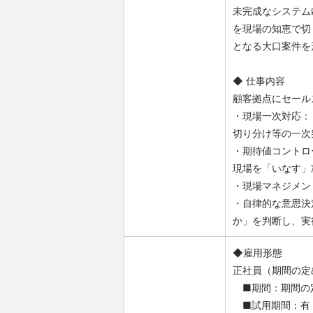
未完成なシステム
を現場の知恵で切
となる大口案件を
◆ 仕事内容
顧客拠点にセール
・現場一次対応：
切り分け等の一次
・期待値コントロ
現場を「いなす」
・現場マネジメン
・自律的な意思決
か」を判断し、実
◆雇用形態
正社員（期間の定
■期間：期間の
■試用期間：有