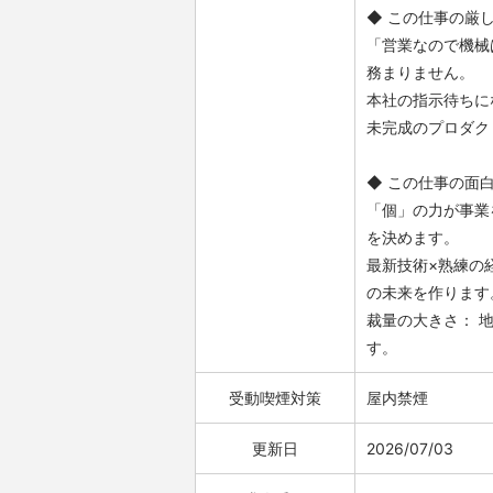
◆ この仕事の厳
「営業なので機械
務まりません。
本社の指示待ちに
未完成のプロダク
◆ この仕事の面
「個」の力が事業
を決めます。
最新技術×熟練の
の未来を作ります
裁量の大きさ： 
す。
受動喫煙対策
屋内禁煙
更新日
2026/07/03