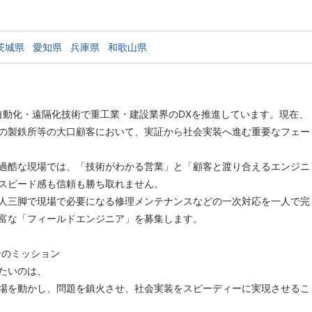
茨城県
愛知県
兵庫県
和歌山県
の自動化・遠隔化技術で重工業・建設業界のDXを推進しています。現在、
の製鉄所等の大口顧客において、実証から社会実装へ進む重要なフェー
過酷な現場では、「技術がわかる営業」と「顧客と渡り合えるエンジニ
スピード感も信頼も勝ち取れません。
人三脚で現場で必要になる修理メンテナンスなどの一次対応を一人で完
富な「フィールドエンジニア」を募集します。
ンのミッション
たいのは、
場を動かし、問題を鎮火させ、社会実装をスピーディーに実現させるこ