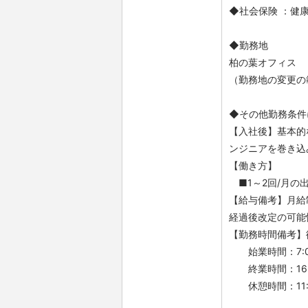
◆社会保険 ：健
◆勤務地
柏の葉オフィス
（勤務地の変更の
◆その他勤務条件
【入社後】基本的
ンジニアを巻き込
【働き方】
■1～2回/月の
【給与備考】月給
経過後改定の可能
【勤務時間備考】
始業時間：7:0
終業時間：16:0
休憩時間：11:0