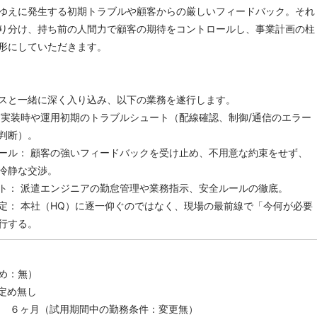
ゆえに発生する初期トラブルや顧客からの厳しいフィードバック。それ
り分け、持ち前の人間力で顧客の期待をコントロールし、事業計画の柱
形にしていただきます。
スと一緒に深く入り込み、以下の業務を遂行します。
 実装時や運用初期のトラブルシュート（配線確認、制御/通信のエラー
判断）。
ール： 顧客の強いフィードバックを受け止め、不用意な約束をせず、
冷静な交渉。
ト： 派遣エンジニアの勤怠管理や業務指示、安全ルールの徹底。
定： 本社（HQ）に逐一仰ぐのではなく、現場の最前線で「今何が必要
行する。
め：無）
定め無し
 ６ヶ月（試用期間中の勤務条件：変更無）