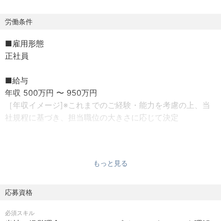
●募集背景
労働条件
・地球環境問題に対して、あらゆるものの電動化で貢献、
■雇用形態
かつ、当社のリチウムイオン電池事業は、安全、品質を最
正社員
優先に高性能な電池の商品化で人々の生活をより豊かなも
のにしてきました。
■給与
・今後も新規市場やお客様の要望に刺さる商品を開発し、
年収 500万円 〜 950万円
電池業界の進化をリードしていくべく、社会にお役立ちで
［年収イメージ]※これまでのご経験・能力を考慮の上、当
きるスキルと熱意のある人員を募集します。
社規程に基づき、担当職位の大きさに応じて決定
●担当業務と役割
■勤務地
・DC向け顧客対応：モジュール部門と連携し、DC向け顧
大阪府守口市松下町１番１号
客対応を担当いただきます。
もっと見る
守口市駅より徒歩15分
・開発戦略の策定、及び開発マネジメントの推進：ES事業
分野のセル開発戦略の策定、更新、及びその推進を担当い
■勤務時間
応募資格
ただきます。
【勤務時間】
必須スキル
8時30分から17時
●具体的な仕事内容