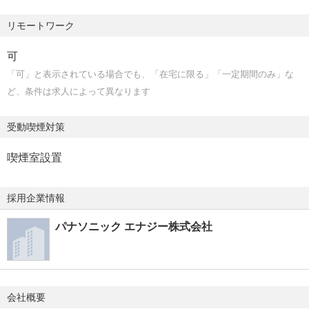
(健康管理室) 等
リモートワーク
●職場の雰囲気
■加入保険
・技術部門の取り組める領域、貢献できる領域は幅広く、
可
雇用保険、労災保険、健康保険、厚生年金保険
とりわけエナジーソリューション事業部のセル技術部で経
「可」と表示されている場合でも、「在宅に限る」「一定期間のみ」な
験できる範囲は非常に広いです。様々な領域に積極的にチ
ど、条件は求人によって異なります
■受動喫煙対策
ャレンジ、経験し、自己成長できる環境があります。
屋内禁煙（屋外喫煙可能場所あり）
・課題に対しては、組織/チームとして対応することが多
受動喫煙対策
く、メンバー間の連携を密に業務推進しています。
■教育制度・キャリアサポート
喫煙室設置
【国内】新入社員研修、職能（職種）別・事業場別・階層
【その他】
別研修、各種社外研修、ビジネスリテラシー、リベラルア
当社のことをよりよく知っていただくために転職イベント
採用企業情報
ーツなど無償eラーニング、技術・モノづくりアカデミー
等も行っております。
等
パナソニック エナジー株式会社
【海外】海外留学制度、海外トレーニー制度、海外研修 等
eチャレンジ制度（社内公募制度）、eアピール制度（社内
フリーエージェント制度）、社内複業制度、キャリア＆ラ
イフデザインセミナー、ワーク＆ライフサポート勤務、キ
会社概要
ャリア入社者オンボーディング（ウェルカムセレモニー、