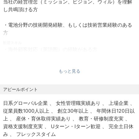
当社の経営理念（ミッション、ビジョン、ウィル）を理解
※フレックスタイム制度（標準労働時間/1日7時間45分）
・DC向け顧客対応：モジュール部門と連携し、セル担当部
し共鳴頂ける方
【勤務形態】
門として顧客要求評価の取りまとめ、及び海外顧客への技
リモートワーク可：頻度は部署、業務内容によります
術説明を対応いただきます。
・電池分野の技術開発経験、もしくは技術営業経験のある
海外出張あり：当社海外拠点（北米、中国）、グローバル
・開発戦略の策定、及び推進：
方
カスタマー対応などグローバルに活躍することが可能です
データセンター、動力、民生の事業分野におけるセル開
歓迎スキル
発戦略の策定、更新にあたり外部環境分析を含む必要な情
・海外顧客対応（英語圏）の経験がある方
■休日
報の集約、及び部内外の関係部門との継続的な議論をけん
・部門横断の業務において、リーダー、もしくはファシリ
完全週休2日制、祝日、年末年始休暇、夏季休暇、慶弔休
引いただきます。
テーションの経験のある方
暇、節目休暇、ファミリーサポート休暇、養育両立支援休
また策定した開発戦略実現のための具体的なアクション
もっと見る
・企画部門において戦略策定の経験のある方
暇、産前産後休暇、公事休暇、転勤休暇 等
の推進を担当いただきます。
年間休日（毎年127日程度）、年次有給休暇（年間25日付
【人柄・コンピテンシー】
アピールポイント
与、初年度のみ入社月に応じ付与）
●この仕事を通じて得られること
・業種に関わらず技術動向や社会情勢に興味を持ち積極的
・DC向け顧客対応：顧客対応を通して現在注目されるデー
に情報収集ができる
日系グローバル企業
女性管理職実績あり
上場企業
■福利厚生
タセンター分野でのリチウムイオン電池の最新技術、市場
・全体最適で業務改善及びものごとを考えられる
従業員数1000人以上
創立30年以上
年間休日120日以
【制度】持株制度、財形貯蓄制度、企業年金制度、カフェ
にに触れることでこの分野での専門性を高めることができ
・周囲とコミュニケーションがスムーズにとれる
上
産休・育休取得実績あり
教育・研修制度充実
テリアプラン（選択型福利厚生制度）、社内製品従業員購
ます。
・能動的、主体的に活動し、最後までやり遂げる強い意志
資格支援制度充実
Uターン・Iターン歓迎
完全土日休
入制度 等
・開発戦略の策定、及び推進：技術企画として戦略策定プ
(やる気)をお持ちの方
み
フレックスタイム
【施設】独身寮、社宅・住宅費補助、保養施設、医療施設
ロセスの経験を積むことができます。