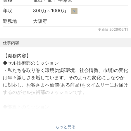
業種
電気・電子 半導体
年収
800万～1000万
？
勤務地
大阪府
更新日
2026/06/11
仕事内容
【職務内容】
●セル技術部のミッション
・私たちを取り巻く環境(地球環境、社会情勢、市場)の変化
は年々激しさを増しています。そのような変化にしなやか
に対応し、お客さまへ価値(ある商品)をタイムリーにお届け
するのがセル技術部のミッションです。
●部直下のミッション
・DC(データーセンター)向け顧客対応、及びセル技術部に
おける開発戦略の策定及び推進がセル技術部直下でのミッ
もっと見る
ションとなります。