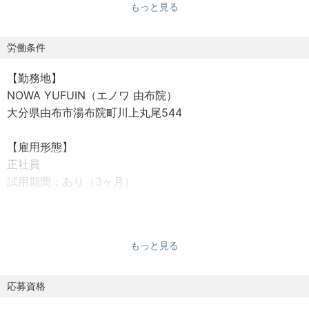
もっと見る
【ファームのめざすもの】
身体の内からおいしさが湧き上がる食材は市場に並んでい
ません。だから自分たちで作るしかありません。
労働条件
ENOWAは京都石割農園の石割照久氏を招いてファームを造
【勤務地】
り、有機栽培で野菜も土地も傷つけることなく、本来のチ
NOWA YUFUIN（エノワ 由布院）
カラを持っている食材を育てています。
大分県由布市湯布院町川上丸尾544
さらに地元の生産者の方々とも積極適に交流をして、由布
院の宝となる食材も育てていきます。ENOWAが耕すもの、
【雇用形態】
それは食材、人、そして地域の未来です。
正社員
試用期間：あり（3ヶ月）
【仕事内容】
【就業時間】
当社の運営するENOWA Farmにて、農業をメインとしたイ
7:00～18:00（休憩1時間）シフトによる8ｈ勤務
ベントの企画・運営をお任せいたします。
もっと見る
イベント当日の運営や、農園スタッフとの連携まで対応い
【休日・休暇】
ただきます。
年間休日105日
応募資格
シフト制（月8～10日）、有給休暇、慶弔休暇
＜イベント例＞