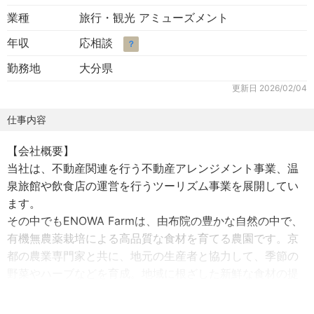
業種
旅行・観光 アミューズメント
年収
応相談
？
勤務地
大分県
更新日
2026/02/04
仕事内容
【会社概要】
当社は、不動産関連を行う不動産アレンジメント事業、温
泉旅館や飲食店の運営を行うツーリズム事業を展開してい
ます。
その中でもENOWA Farmは、由布院の豊かな自然の中で、
有機無農薬栽培による高品質な食材を育てる農園です。京
都の農業専門家と共に、地元の生産者と協力して、季節の
野菜やハーブなどを育成。地域に根ざした新鮮な食材の提
供と持続可能な農業を追求しています。