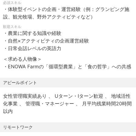
必須スキル
・宿泊ゲストに向けたアクティビティの企画・実施（例：
・体験型イベントの企画・運営経験（例：グランピング施
【待遇・福利厚生】
野菜の収穫体験や、ファーム内でのテイスティングツアー
設、観光牧場、野外アクティビティなど）
・昇給年1回
など）
・賞与年2回
歓迎スキル
・官公庁イベント（地域活性化を目的とした公的プロジェ
・農業に関する知識や経験
・交通費月5万円迄
クトなど）
・自然×アクティビティの企画運営経験
・社宅あり
・企業とのコラボレーションイベント（地元企業・大手企
・日常会話レベルの英語力
・退職金制度
業様々です）
・社員旅行
＜求める人物像＞
社会保険：健康保険、厚生年金、労災保険、雇用保険、介
・ENOWA Farmの「循環型農業」と「食の哲学」への共感
護保険
＜募集背景＞
諸手当：残業手当（10時間分の固定残業代として支給。超
ENOWA Farmでは、新たな取り組みにチャレンジしていた
アピールポイント
過分は別途支給）、出張手当
だきたいと考えております。
受動喫煙対策：屋内原則禁煙（施設内喫煙スペースあり）
女性管理職実績あり
Uターン・Iターン歓迎
地域活性
最上の野菜を届けるという「オーダーメイドの野菜づく
化事業
管理職・マネージャー
月平均残業時間20時間
り」を展開しておりますが、今後はイベント・ツアー支援
以内
など農園の見学ツアーや体験イベント・アクティビティを
さらに充実させたいと考えています。
リモートワーク