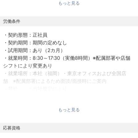
もっと見る
【業務内容】
下記のような業務を想定しておりますが、ご経験にあわせ
労働条件
て業務領域を決定します。
・契約形態：正社員
・統合セキュリティポリシー策定
・契約期間：期間の定めなし
新ガバナンス基準の策定、戦略ロードマップの立案と実
・試用期間：あり（2カ月）
行、コンプライアンス対応
・就業時間：8:30～17:30（実働8時間）※配属部署や店舗
・統合プロセスにおけるリスクマネジメント
シフトにより変更あり
インシデント防止策の徹底、モニタリング体制の強化
・就業場所：本社（福岡）・東京オフィスおよび全国店
・グループ横断SOC/CSIRTおよびDevSecOps体制の構築
舗 ※配属部署によるため面談/面接時にご案内
内製部隊と外部パートナーを組み合わせたSOC/CSIRT体
・昇給 ：当社規定により
制の構築
・賞与 ：年2回（6月・12月）
・グループ全社員に対するセキュリティ意識向上のための
・固定残業代：制度なし ※残業代は1分単位で支給
施策、トレーニングの設計
もっと見る
・社会保険：健康保険、労災保険、雇用保険、厚生年金保
険
【会社紹介】
・受動喫煙防止措置：屋内禁煙
応募資格
2002年度に約200億円だった売上高は、2024年度に約
7000億円以上達成、35倍近くの驚異的な成長を遂げ2024