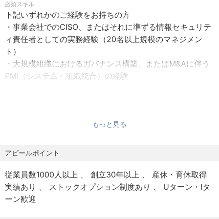
必須スキル
■休日・休暇
年3月21日、東京証券取引所グロース市場へ上場しました。
下記いずれかのご経験をお持ちの方
・公休日数： 年間112日 ※給与等級及び配属先による
そして2025年7月トライアルホールディングスと西友の経
・事業会社でのCISO、またはそれに準ずる情報セキュリテ
・特別休暇（リフレッシュ休暇）： 年間10日
営統合が完了しました。今後の戦略として①既存店改革②
ィ責任者としての実務経験（20名以上規模のマネジメン
・弔慰休暇
出店戦略③収益性の向上④リテールメディア展開の4つの
ト）
・年次有給休暇
軸を中心に進めていきます。
・大規模組織におけるガバナンス構築、またはM&Aに伴う
・産前産後休暇
この急成長の背景には、日本全国で大量出店と物流・ITを
PMI（システム・組織統合）の経験
・育児休暇
中心に自社で取組み、徹底した効率化を追求し続けたこと
・介護休暇
で圧倒的な「安さ」を実現し、お客様の支持を得てきたこ
歓迎スキル
とにあります。創業以来小売の現場でITを活用し流通の生
・クラウド（AWS/Azure/GCP）およびオンプレミス双方
■その他手当
産性向上、買い物体験のイノベーションにトライし続けて
もっと見る
が混在する環境でのアーキテクチャ設計・運用経験
・通勤手当
きました。第4次産業革命を迎える今、私たちはリテールAI
・SOC/CSIRTの体制構築経験
・残業手当 ※給与等級による
で新しい流通の未来を創り世界一の買い物体験を提供し、
・小売業での知識、システム開発・運用経験
アピールポイント
・単身赴任手当
人々の暮らしを豊かにする企業を目指しています。AIによ
・資格手当（会社規定）
る第四次産業革命は既存のビジネス構造を大きく変革し、
従業員数1000人以上
創立30年以上
産休・育休取得
顧客に新しい価値を提供します。
実績あり
ストックオプション制度あり
Uターン・Iタ
■その他福利厚生
ーン歓迎
・確定拠出年金制度（DC）
・社員寮(単身で入居、法人契約）