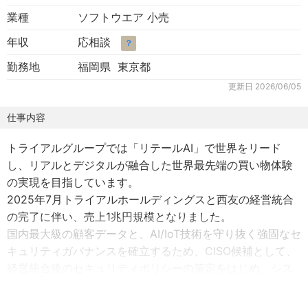
業種
ソフトウエア 小売
年収
応相談
？
勤務地
福岡県 東京都
更新日
2026/06/05
仕事内容
トライアルグループでは「リテールAI」で世界をリード
し、リアルとデジタルが融合した世界最先端の買い物体験
の実現を目指しています。
2025年7月トライアルホールディングスと西友の経営統合
の完了に伴い、売上1兆円規模となりました。
国内最大級の顧客データと、AI/IoT技術を守り抜く強固なセ
キュリティガバナンスを確立するため、CISO候補として、
経営統合後のセキュリティポリシーの策定をはじめ、シス
テムリスクを極小化しリテールAI技術の現場実装スピード
の最大化を牽引する重要な役割を期待しています。