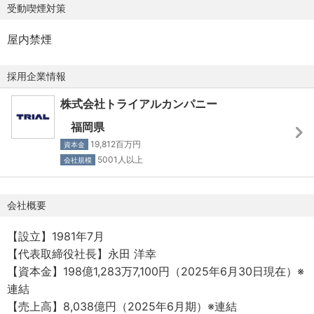
受動喫煙対策
・転勤時引っ越し費用負担
・従業員専門相談窓口
屋内禁煙
・健康診断
・従業員割引宿泊制度
採用企業情報
・従業員割引食事施設
株式会社トライアルカンパニー
■勤務範囲について
福岡県
全国勤務型もしくは全国10支社から選べる地域勤務型の選
19,812百万円
資本金
択あり。
5001人以上
会社規模
※役割に応じて勤務範囲設定あり
会社概要
【設立】1981年7月
【代表取締役社長】永田 洋幸
【資本金】198億1,283万7,100円（2025年6月30日現在）※
連結
【売上高】8,038億円（2025年6月期）※連結