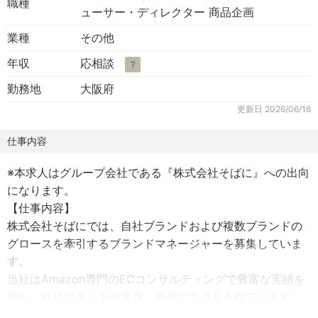
職種
ューサー・ディレクター 商品企画
業種
その他
年収
応相談
？
勤務地
大阪府
更新日
2026/06/16
仕事内容
※本求人はグループ会社である『株式会社そばに』への出向
になります。
【仕事内容】
株式会社そばにでは、自社ブランドおよび複数ブランドの
グロースを牽引するブランドマネージャーを募集していま
す。
当社はAmazon専門のECコンサルティングで豊富な実績を
持ち、自社ブランドの運営・成長にも力を入れています。
若手に大きな裁量があり、実力次第で早期に事業責任者・