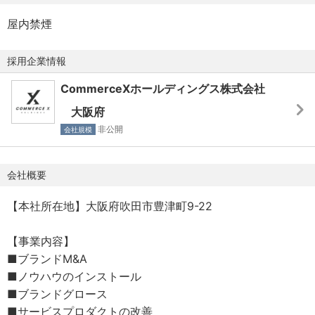
出と持続的な成長を実現していきます。
屋内禁煙
【当社の取り組み】
採用企業情報
◾️テクノロジー×マーケティング×ブランドの統合支援
同社は、グループ内でテクノロジー基盤（RECORE）を中
CommerceXホールディングス株式会社
核に据えつつ、EC／DX支援、ブランド運営を融合させるこ
大阪府
とで、小売・リユース・ブランド領域での新たな商流「ニ
非公開
会社規模
ューリテール（New Retail）」を構築しています。
◾️クラウド基幹システム「RECORE」の提供
会社概要
小売・リユース業界を対象に、POS・在庫管理・EC連携・
【本社所在地】大阪府吹田市豊津町9-22
オムニチャネル運営を可能とするクラウド型基幹システム
を提供し、データ統合と業務効率化を支援しています。
【事業内容】
■ブランドM&A
◾️M&Aおよびブランドグロース戦略
■ノウハウのインストール
ブランド運営会社やシステム・コンサルティング会社をグ
■ブランドグロース
ループ化し、経営資源を一元化することで、スケーラブル
■サービスプロダクトの改善