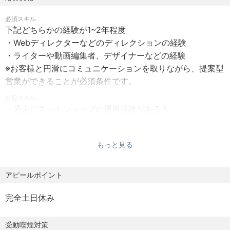
・賞与あり
【当社について】
必須スキル
CommerceXホールディングス株式会社は、クラウド基幹
下記どちらかの経験が1~2年程度
【勤務時間】9:00～18:00（1時間休憩）
システムRECORE」を軸に、EC／デジタルマーケティング
・Webディレクターなどのディレクションの経験
支援、ブランド運営までを一貫して手掛ける次世代のコマ
・ライターや動画編集者、デザイナーなどの経験
【休日・休暇】年間123日
ース企業です。
※お客様と円滑にコミュニケーションを取りながら、提案型
・内訳：完全週休二日制、土日、祝日
グループ企業には、ECコンサルティングを担う「株式会社
営業ができることが必須条件です。
・その他（GW/夏期/年末年始/慶弔/リフレッシュ休暇）
そばに」、システム開発を行う 「株式会社RECORE」、レ
歓迎スキル
ザーブランドの運営を行う「株式会社ユハク」といった事
・過去にネットショップの運用経験がある方
【福利厚生】
業体が参画しており、それぞれが「テクノロジー × マーケ
・各種広告運用の経験がある方
■交通費一律支給
ティング × ブランド」の掛け合わせによる新たな価値創造
■MVP賞（半期）
に挑んでいます。
＜求める人物像＞
もっと見る
■書籍購入補助制度
※：クラウド基幹システム提供・EC/デジタル支援・ブラン
・指示待ちではなく、主体的に動けるアイデアを考えるの
■ランチMTG制度
ド運営の各事業領域。
が好きな方
アピールポイント
■Go Home支援制度
買い手も売り手も“心地よさ”を感じる商流を目指し、変化の
・コミュニケーションチームで協力しながら業務を進めら
激しい小売・リユース・ブランド業界において“次の時代の
れる方
完全土日休み
【加入保険】
コマースの当たり前をつくる”というビジョンを掲げ、M&A
・業務範囲が広いので変化の多い環境を楽しめる方
各種社会保険完備
や新規事業創出にも積極的に取り組んでいます。
・基本的なPCスキル・コミュニケーション力
受動喫煙対策
多様な事業展開を通じて、グループ全体で社会的価値の創