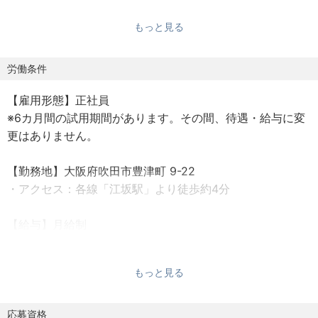
経営ポジションも目指せる環境です。
もっと見る
このポジションでパフォーマンスをしっかりと出せるよう
になれば、ビジネスパーソンとして一流となっていること
労働条件
は間違いないです。
【雇用形態】正社員
将来的に経営者として独立することも、フリーランスとし
※6カ月間の試用期間があります。その間、待遇・給与に変
て自由な働き方を実現することも容易にできるようになる
更はありません。
と思います。圧倒的に成長したい、市場価値を高めたいと
いう方にはピッタリの募集です。
【勤務地】大阪府吹田市豊津町 9-22
・アクセス：各線「江坂駅」より徒歩約4分
◾️業務詳細
・ブランド施策・プロジェクトの実行業務
【給与】月給制
・SNS・Web・コンテンツなどの運用および改善
※経験・実績を考慮のうえ、当社規定により決定いたしま
・制作物（Web／SNS／販促物等）の作成・進行対応
す。
・PMと連携した業務進行
もっと見る
※給与には、みなし残業代（月30時間分）を含み、超過分
・社内外関係者との実務レベルでの調整・連携
は全額支給します。
・昇給：あり（定期昇給＋自己申告制）
応募資格