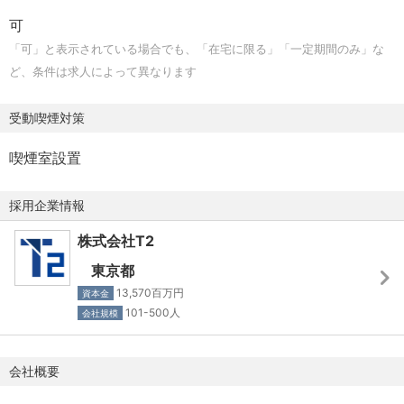
【自動テスト基盤・インフラ関連】
可
- Docker / Kubernetes を用いたコンテナ化およびオーケス
「可」と表示されている場合でも、「在宅に限る」「一定期間のみ」な
トレーション環境の構築・運用経験
ど、条件は求人によって異なります
- Go (Golang) および Python を用いた開発・自動化ツー
ルの実装経験
受動喫煙対策
- フロントエンド / バックエンド双方の基礎知識(テスト結
果の可視化ダッシュボードや Web API 開発などの知見)
喫煙室設置
- CI/CD(GitHub Actions など)を用いた自動テスト・評価
パイプラインの構築経験
採用企業情報
【ロボティクス・コア機能開発関連】
株式会社T2
- ロボティクス、SLAM(自己位置推定・地図作成)に関する
東京都
知識・開発経験
13,570百万円
資本金
- ROS / ROS2 などのロボットミドルウェアを用いたアプリ
101-500人
会社規模
ケーション開発経験
- 各種センサー(LiDAR、カメラ、レーダー等)の内部構造、
動作原理、信号処理に関する知識
会社概要
- CARLA、Isaac Sim、Gazebo などのシミュレータを用い