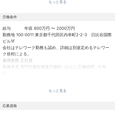
もっと見る
- C++ / Python を用いた、ログリプレイシミュレータおよ
びクローズドループシミュレータの開発・拡張
- テストシナリオの自動作成、環境構築の効率化
労働条件
- CARLA、Isaac Sim、Gazebo、CarMaker などのシミュ
給与 年収 800万円 〜 2000万円
レータを用いた仮想環境やセンサーシミュレーションの構
勤務地 100-0011 東京都千代田区内幸町2-2-3 日比谷国際
築
ビル1F
- CI/CD(GitHub Actions など)を用いた自動テスト・評価
会社はテレワーク勤務も認め、詳細は別途定めるテレワー
パイプラインの構築
ク規程による。
- 各自動運転モジュール(認識・自己位置推定・計画・制御
雇用形態 正社員
等)のシミュレーション環境における統合・テスト検証
勤務体系 専門労働型裁量労働制（みなし労働時間：8 時
- システム挙動の分析および評価、デバッグ、性能解析を通
間）
じたシミュレータの品質向上
試用期間 あり(3か月)
福利厚生 定期健康診断、フリードリンク、企業型確定拠出
もっと見る
年金制度、年次有給休暇20日（採用時に付与する）、PC支
給、ベビーシッター利用補助券
応募資格