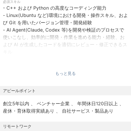
必須スキル
- C++ および Python の高度なコーディング能力
- Linux(Ubuntu など)環境における開発・操作スキル、およ
び Git を用いたバージョン管理・開発経験
- AI Agent(Claude, Codex 等)を開発や検証のプロセスで
使いこなし、効率的に開発・作業を進める能力・経験、お
よび AI が生成したコードを適切にレビュー・修正できるス
キル
- データ構造・アルゴリズムなどのコンピュータサイエンス
の基礎知識
- 英語での技術的なディスカッションが可能なコミュニケー
もっと見る
ション能力(中級〜上級レベル)
アピールポイント
歓迎スキル
- シミュレーション基盤の「自動テスト・評価インフラの強
創立5年以内
ベンチャー企業
年間休日120日以上
化」および「ロボティクス・シミュレーション機能の高度
産休・育休取得実績あり
自社サービス・製品あり
化」において、以下のいずれかの経験・知識を持つ方を歓
迎します。
リモートワーク