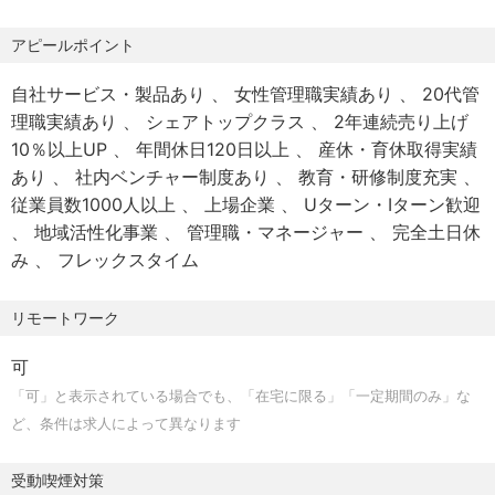
【ポジション】
■カスタマーサクセス
アピールポイント
弊社サービスをご活用いただいている法人企業様の経営課
自社サービス・製品あり
女性管理職実績あり
20代管
題、採用課題解決のサポート/コンサルティングを行う部
理職実績あり
シェアトップクラス
2年連続売り上げ
門。
10％以上UP
年間休日120日以上
産休・育休取得実績
・弊社サービスの導入支援（求人票作成、スカウト文面作
あり
社内ベンチャー制度あり
教育・研修制度充実
成、ターゲティング提案 等）
従業員数1000人以上
上場企業
Uターン・Iターン歓迎
・企業様の採用ニーズや採用課題に基づいた採用戦略/戦術
地域活性化事業
管理職・マネージャー
完全土日休
面のソリューション提案
み
フレックスタイム
・採用活動におけるコンサルティング（人材要件定義、面
談/面接の改善提案、選考プロセスの設計/見直し 等）
リモートワーク
※ポジションについては選考過程で変更となる可能性がござ
います
可
「可」と表示されている場合でも、「在宅に限る」「一定期間のみ」な
【やりがい/環境について】
ど、条件は求人によって異なります
■営業のポータブルスキルが身につく
経営層や部門責任者に対して、経営課題解決に向けたソリ
受動喫煙対策
ューションを提案する業務を担うため、課題解決型の提案