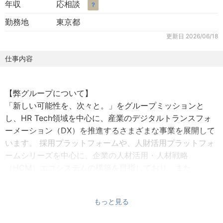
年収
応相談
？
勤務地
東京都
更新日
2026/06/18
仕事内容
【弊グループについて】
「新しい可能性を、次々と。」をグループミッションと
し、HR Tech領域を中心に、産業のデジタルトランスフォ
ーメーション（DX）を推進するさまざまな事業を展開して
います。 採用プラットフォームや、人財活用プラットフォ
ームシリーズを中心に、企業の人材活用・人材戦略
（HCM）エコシステムの構築を目指しており、また、
M&A、物流DX、サイバーセキュリティ、Sales Techの領域
においても、新規事業を次々に立ち上げています。
もっと見る
【弊社について】