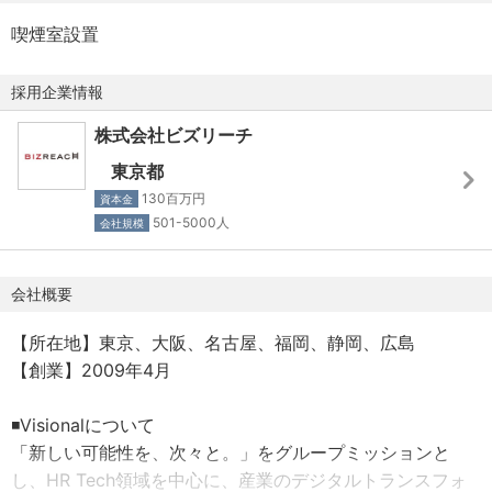
営業スキルが身につきます。
喫煙室設置
事前準備や資料作成など、基本的な業務にて徹底して考え
抜くことが求められ、優秀かつ意識の高い仲間や上長から
採用企業情報
のフィードバックを受けることで、新たな気付きや発見、
思考力や徹底力を身につけることができる環境です。
株式会社ビズリーチ
自ら主体的に学習し変化することで、より本質的な提案内
東京都
容や難易度の高い課題解決スキルが身につき、ビジネスパ
130百万円
資本金
ーソンとして圧倒的に成長することが可能です。
501-5000人
会社規模
■大きな裁量を持ち、チャレンジできる環境
事業や組織を更に良くするために、自ら手を上げて施策や
会社概要
プロジェクトの立ち上げに挑戦することが可能です。
【所在地】東京、大阪、名古屋、福岡、静岡、広島
与えられた業務をこなすのではなく、俯瞰して物事を捉
【創業】2009年4月
え、課題を解決するために行動に落とし込むスキルや、部
署または事業部の目指す姿から、逆算して考えることで
◾️Visionalについて
「経営視点」を意識しながら働くことができます。
「新しい可能性を、次々と。」をグループミッションと
し、HR Tech領域を中心に、産業のデジタルトランスフォ
■キャリアの選択肢が豊富