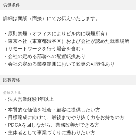
『「キャリアインフラ」になる』をビジョン、「キャリア
労働条件
に、選択肢と可能性を」をミッションとし、2009年4月よ
詳細は面談（面接）にてお伝えいたします。
り、働き方の未来を支えるさまざまなインターネットサー
ビスを運営。東京本社のほか、大阪、名古屋、福岡、静
・原則禁煙（オフィスによりビル内に喫煙所有）
岡、広島に拠点を持つ。即戦力人材と企業をつなぐ転職サ
・東京本社（東京都渋谷区）および会社が認めた就業場所
イト、人財活用プラットフォームシリーズ、挑戦する20代
（リモートワークを行う場合を含む）
の転職サイト、OB/OG訪問ネットワークサービスを展開。
・会社の定める部署への配置転換あり
産業のデジタルトランスフォーメーション（DX）を推進す
・会社の定める業務範囲において変更の可能性あり
るさまざまな事業を展開するグループ会社において、主に
HR TechのプラットフォームやSaaS事業を担う。
応募資格
【所属事業と採用背景】
必須スキル
弊社の主幹事業である国内最大級のダイレクトリクルーテ
・法人営業経験1年以上
ィングサービスを運営する組織における、クライアントセ
・本質的な価値を社会・顧客に提供したい方
ールスポジションでの募集となります。
・目標達成に向けて、最後までやり抜く力をお持ちの方
更なる事業拡大に向け、より強固なビジネス開発組織構
・PDCAを回しながら、業務改善ができる方
築・体制強化を行います。
・主体者として事業づくりに携わりたい方