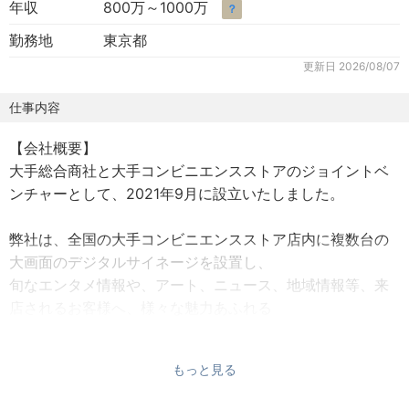
年収
800万～1000万
？
勤務地
東京都
更新日
2026/08/07
仕事内容
【会社概要】
大手総合商社と大手コンビニエンスストアのジョイントベ
ンチャーとして、2021年9月に設立いたしました。
弊社は、全国の大手コンビニエンスストア店内に複数台の
大画面のデジタルサイネージを設置し、
旬なエンタメ情報や、アート、ニュース、地域情報等、来
店されるお客様へ、様々な魅力あふれる
映像コンテンツを配信します。
全国16,000超の店舗への導入を目指しており、メディア化
もっと見る
された店舗の巨大ネットワークを構築する
ことで既存のマスメディア・デジタルメディアに並ぶ、新