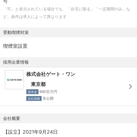
可
コード決済「FamiPay」を付与！
「可」と表示されている場合でも、「在宅に限る」「一定期間のみ」な
社員一人一人が顧客視点に立ち、社員自らがファミリ
ど、条件は求人によって異なります
ーマート店内メディアのモニターとして
FamiPayを積極的に利用しています。
受動喫煙対策
喫煙室設置
採用企業情報
株式会社ゲート・ワン
東京都
990百万円
資本金
非公開
会社規模
会社概要
【設立】2021年9月24日