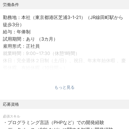
しいメディアのポジションを目指していきます。
労働条件
勤務地：本社（東京都港区芝浦3-1-21）（JR線田町駅から
加えて、エリア別や時間帯別のターゲティング配信や、サ
徒歩3分）
イネージの視認率や店頭での購買などの
給与：年俸制
広告効果の可視化、購買データを活用したデジタル広告サ
試用期間：あり （3カ月）
ービスとの連携をすることで、より高度な
雇用形式：正社員
広告サービスを整備し、広告主となる企業へ新たな付加価
就業時間：9:00~17:30（休憩1時間）
値を提供することを目指しています。
休日：完全週休２日制（土/日）、祝日、年末年始休暇 、慶
弔休暇、有給休暇（10日間～）
【業務内容】
テクノロジーデザイン部のシステムエンジニアとして、デ
ジタルサイネージ向けCMSの機能拡充から
もっと見る
＜福利厚生＞
運用まで一気通貫に携わって頂きます。
社会保険：健康保険、厚生年金、労災保険、雇用保険
残業手当：有
応募資格
【業務詳細】
通勤手当：有（会社規定に基づき支給）
－ 業務設計に基づくシステムの要件整理
必須スキル
リモートワーク可(週1回)
－ ベンダーコントロール、要件定義、設計、製造支援
・プログラミング言語（PHPなど）での開発経験
育休・産休休暇制度
－ CMS、分析基盤の運用、改善