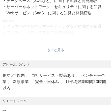
・データベース（SQLなど）に関する知識と開発経験
産前産後休暇制度
・サーバーやネットワーク、セキュリティに関する知識
年間休日120日
【選考フロー】
・Webサービス（SaaS）に関する知見と開発経験
有給休暇（入社即日10日間付与）
書類選考・SPI３受験→一次面接→最終面接→内定
生理休暇
歓迎スキル
・クラウドやデジタルマーケティングなどに関する知識
その他 ：経験・能力等考慮の上、規定により優遇
＜働きがいある組織を目指して＞
・アドテク、メディア業界での業務経験
●部門横断 月1回の「ランチ会」を開催
・機械学習アルゴリズム実装経験
美味しいランチを食べながら部門を越えたコミュニケ
ーションを目的に毎月開催！
【求める人物像】
もっと見る
ランチ代は全て会社負担。横のつながりも拡がってい
・会社の仕組みをゼロから作る経験を魅力に感じる方
きます。
・デジタル領域に挑戦したい強い意志のある方
アピールポイント
●社員表彰制度 “ハミダシテル？アワード ～You're the
・職務/職域に捕らわれず業務を遂行できるバイタリティを
best!～ ”
お持ちの方
創立5年以内
自社サービス・製品あり
ベンチャー企
優れた成果や成績を挙げたメンバーやチームだけでは
・向上心が強く、成長意欲にあふれる方
業
新規事業
完全土日休み
月平均残業時間20時間
なく、数字には現れないメンバーや
以内
チームに貢献する社員も賞賛・表彰する年2回の社員表
彰制度です。
リモートワーク
●FamiPayを年4回付与
使えば使うほどお得なファミリーマートで使えるバー