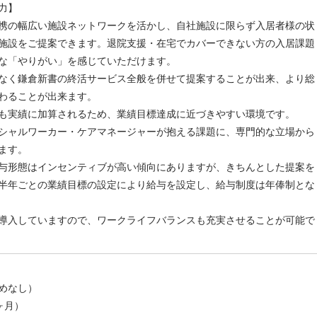
力】
携の幅広い施設ネットワークを活かし、自社施設に限らず入居者様の状
施設をご提案できます。退院支援・在宅でカバーできない方の入居課題
な「やりがい」を感じていただけます。
なく鎌倉新書の終活サービス全般を併せて提案することが出来、より総
わることが出来ます。
も実績に加算されるため、業績目標達成に近づきやすい環境です。
シャルワーカー・ケアマネージャーが抱える課題に、専門的な立場から
ます。
与形態はインセンティブが高い傾向にありますが、きちんとした提案を
半年ごとの業績目標の設定により給与を設定し、給与制度は年俸制とな
導入していますので、ワークライフバランスも充実させることが可能で
めなし）
ヶ月）