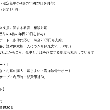
（法定基準の4倍の年間20日を付与）
（月額1万円）
立支援に関する教育・相談対応
基準の4倍の年間20日を付与）
ポート（条件に応じ一時金20万円も支給）
要介護対象家族一人につき月額最大25,000円）
会社だからこそ、仕事と介護を両立する制度も充実しています！
ート】
き・お墓の購入・墓じまい・海洋散骨サポート
サービス利用時一部費用補助）
ト】
度
負担20％