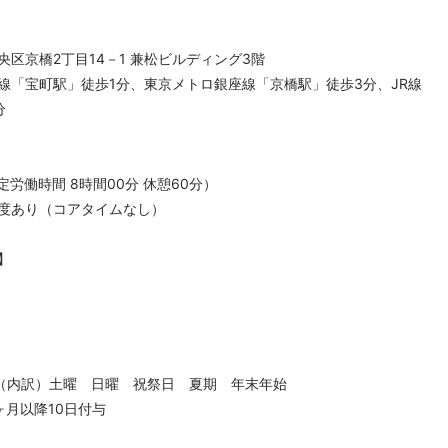
区京橋2丁目14－1 兼松ビルディング3階
線「宝町駅」徒歩1分、東京メトロ銀座線「京橋駅」徒歩3分、JR線
分
（所定労働時間 8時間00分 休憩60分）
度あり（コアタイムなし）
】
日（内訳）土曜 日曜 祝祭日 夏期 年末年始
ヶ月以降10日付与