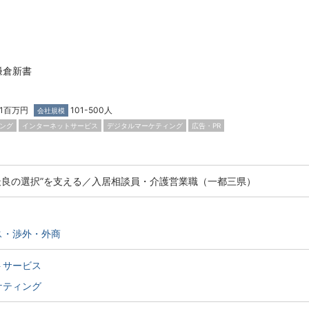
鎌倉新書
671百万円
101-500人
会社規模
ング
インターネットサービス
デジタルマーケティング
広告・PR
最良の選択”を支える／入居相談員・介護営業職（一都三県）
ス・渉外・外商
トサービス
ケティング