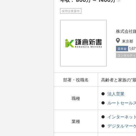
年収： 800万 ～ 1400万
?
採用企業案件
株式会社
東京都
1,
資本金
コンサルティ
部署・役職名
高齢者と家族の“
法人営業
職種
ルートセール
インターネッ
業種
デジタルマー