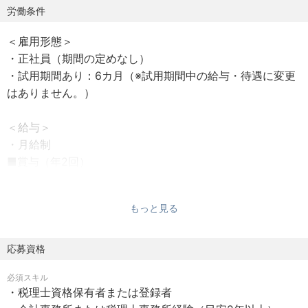
フェッショナルのサービスを受けることができるというこ
労働条件
とを意味しています。グループ内に税理士法人、不動産コ
＜雇用形態＞
ンサルティング会社、財産コンサルティング会社、司法書
・正社員（期間の定めなし）
士法人、法律事務所、行政書士事務所等を併設し、顧客の
・試用期間あり：6カ月（※試用期間中の給与・待遇に変更
相続についてのお悩みをワンストップで対応できる体制を
はありません。）
より強固なものにしていく予定です。
＜給与＞
＜当社の強み＞
・月給制
業界トップクラスの豊富な実績があります。2008年の開業
■賞与（年2回）
以来、相続税専門の税理士法人として成長を続けてきまし
た。現在では累計相続税申告件数が19,000件を超える税理
＜勤務地＞
士業界トップクラスの実績を積み重ねるまでになりまし
もっと見る
・つくば事務所／〒305-0032茨城県つくば市竹園1-6-1つ
た。また全国に拠点があり、相続税でお困りの方に全国的
くばビルディング 6階
に対応しています。
※変更の範囲：会社の定める事業所
応募資格
・最寄り駅：つくばエクスプレス「つくば」A5出口より徒
＜概要＞
必須スキル
歩5分
＼相続税実務経験者歓迎・幅広い案件担当が可能で、昇
・税理士資格保有者または登録者
※車通勤相談可能
給・昇格の明確な評価制度◎/多様な働き方が実現可能/転勤