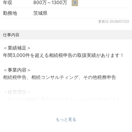
年収
800万～1300万
？
勤務地
茨城県
更新日
2026/07/22
仕事内容
＜業績補足＞
年間3,000件を超える相続税申告の取扱実績があります！
＜事業内容＞
相続税申告、相続コンサルティング、その他税務申告
＜経営理念＞
「すべての相続に最高のプロフェッショナルサービスを
（PROFESSIONAL MIND ）」という言葉を掲げています。
これは専門家として高いクオリティで仕事をしていくとい
もっと見る
う意識を全社員で共有するため、また顧客にとってはチェ
スターグループに相続の相談を行えば各分野の一流のプロ