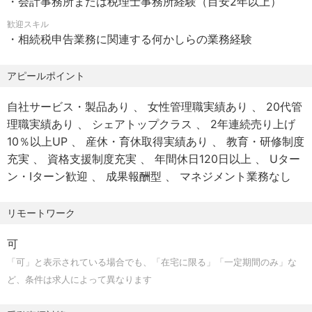
・会計事務所または税理士事務所経験（目安2年以上）
・敷地内全面禁煙
無し／
・転勤なし：本人からの希望制によるものとし、会社から
歓迎スキル
・相続税申告業務に関連する何かしらの業務経験
の一方的な転勤辞令はなし。
＜職務概要＞
相続税に特化した、当法人の相続税申告業務の初回面談か
アピールポイント
＜勤務時間＞
ら申告までの一連の取り纏め業務をお任せいたします。当
・就業時間：9:00～17:00(所定労働時間：7時間0分)
法人では、資格の有無にかかわらず、ご本人様の意欲・要
自社サービス・製品あり
女性管理職実績あり
20代管
・残業月平均25時間程度（繁忙期の2月は平均31時間程
望によって案件差配など行っており、様々な案件の担当が
理職実績あり
シェアトップクラス
2年連続売り上げ
度）
可能です。
10％以上UP
産休・育休取得実績あり
教育・研修制度
・休憩：60分 (11:45～12:45)
充実
資格支援制度充実
年間休日120日以上
Uター
・時間外労働：有
＜職務詳細＞
ン・Iターン歓迎
成果報酬型
マネジメント業務なし
相続税に特化した税理士事務所である弊社で、相続税の申
＜休日・休暇＞
告部門を担当いただきます。将来のプロフェッショナルに
リモートワーク
・年間休日数：125日
なれる、研修制度など充実しております。OJT研修などで
・休日休暇形態：完全週休2日制(土日祝)
丁寧に指導しますので相続税業務未経験者でも安心です。
可
・年間有給休暇：10日～20日（下限日数は、入社半年経過
▼相続税顧問業務
「可」と表示されている場合でも、「在宅に限る」「一定期間のみ」な
後の付与日数となります）
相続税申告業務の初回面談から申告までの一連の取り纏め
ど、条件は求人によって異なります
・育児休暇取得実績あり 育休後復帰率100%
業務
・時間有給休暇、半日有給休暇、夏期休暇（平日に5日分付
メインはHPやフリーダイヤルからの問い合わせ、業務提携