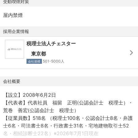
受動喫煙対策
与）、冬期休暇（7日間、大晦日と三が日を含む）、試験前
先からの紹介案件をお任せします。
有給休暇、慶弔休暇、特別休暇
▼案件進捗管理（予算・実績）
屋内禁煙
※新規顧客の開拓に関しては、別の営業部隊が行います。
＜社会保険＞
採用企業情報
・健康
＜ご入社後の流れ＞
・厚生
税理士法人チェスター
まずは相続税の基本知識を習得しながら、相続のプロフェ
・雇用
ッショナルとして成長するための基礎を固めます。
東京都
・労災
基本的にOJTにて進み、4～6か月で独り立ちいただけるよ
501-5000人
会社規模
うフォローします。社内データベースで今まで取り扱った
＜制度・福利厚生＞
案件を確認できたり、国税庁のOBに直接質問できる環
■税理士登録費用会社負担・税理士会費会社負担
会社概要
■各種資格取得制度
変更の範囲：会社の定める業務
【設立】2008年6月2日
■専門職勉強会、外部研修の受講、専門職知識データベー
【代表者】代表社員 福留 正明(公認会計士 税理士）・
ス
荒巻 善宏(公認会計士 税理士）
・通勤手当：1か月定期代またはガソリン代（月額50,000
【従業員数】518名 （税理士100名・公認会計士8名・弁護
円まで）
士6名・司法書士8名・行政書士31名・宅地建物取引士52
・残業手当あり
名・相続診断士22名）※2026年7月1日現在
■確定拠出年金制度401k（希望者のみ）