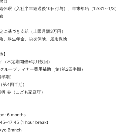
祝日
暇（入社半年経過後10日付与）、年末年始（12/31～1/3）
給
定に基づき支給（上限月額3万円）
険、厚生年金、労災保険、雇用保険
他】
ティ（不定期開催※毎月数回）
/グループディナー費用補助（第1第2四半期）
四半期）
（第4四半期）
ー割引券（こども家庭庁）
】
iod: 6 months
:45~17:45 (1 hour break)
okyo Branch