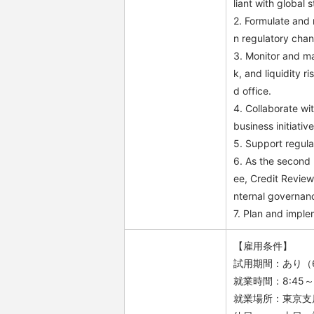
liant with global
2. Formulate and 
n regulatory chan
3. Monitor and man
k, and liquidity r
d office.
4. Collaborate w
business initiative
5. Support regulat
6. As the second
ee, Credit Revie
nternal governan
7. Plan and imple
【雇用条件】
試用期間：あり（
就業時間：8:45～
就業場所：東京支