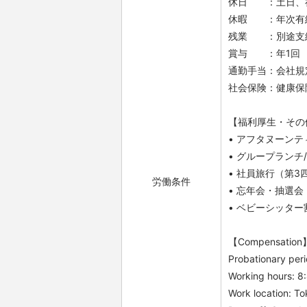
休日 ：土日、
休暇 ：年次有給休
残業 ：別途支
賞与 ：年1回
通勤手当：会社規
社会保険：健康保
【福利厚生・その
• アフタヌーン
• グループランチ
• 社員旅行（第3
労働条件
• 忘年会・抽選会
• ベビーシッタ
【Compensation
Probationary per
Working hours: 8
Work location: T