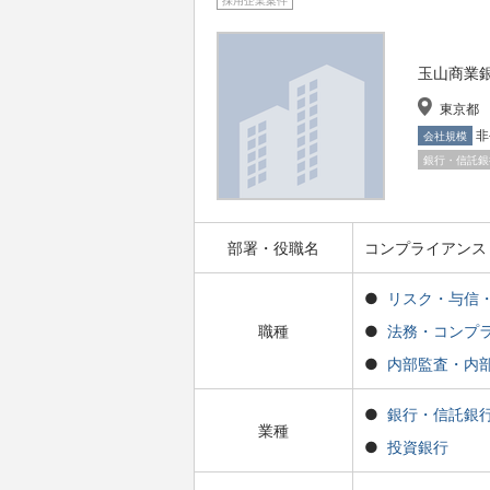
採用企業案件
玉山商業
東京都
非
会社規模
銀行・信託銀
部署・役職名
コンプライアンス
リスク・与信
職種
法務・コンプ
内部監査・内
銀行・信託銀
業種
投資銀行