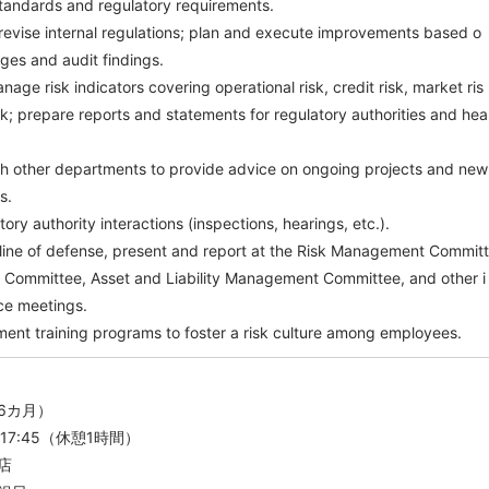
 standards and regulatory requirements.
revise internal regulations; plan and execute improvements based o
ges and audit findings.
age risk indicators covering operational risk, credit risk, market ris
isk; prepare reports and statements for regulatory authorities and hea
ith other departments to provide advice on ongoing projects and new
s.
ory authority interactions (inspections, hearings, etc.).
 line of defense, present and report at the Risk Management Committ
w Committee, Asset and Liability Management Committee, and other i
ce meetings.
ment training programs to foster a risk culture among employees.
6カ月）
17:45（休憩1時間）
店