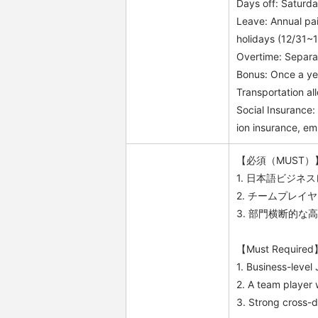
Days off: Saturda
Leave: Annual pa
holidays (12/31~1
Overtime: Separ
Bonus: Once a ye
Transportation 
Social Insurance
ion insurance, e
【必須（MUST）
1. 日本語ビジ
2. チームプレ
3. 部門横断的
【Must Required
1. Business-level
2. A team player w
3. Strong cross-d