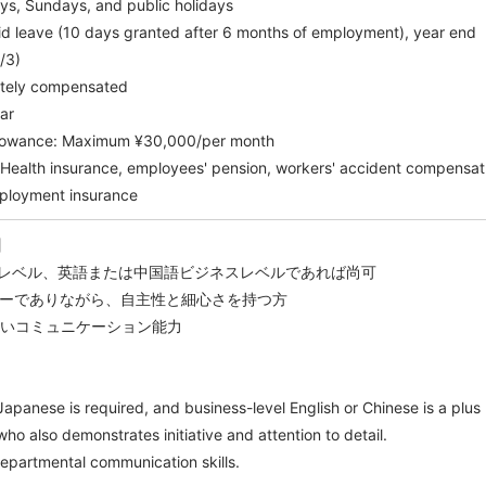
ys, Sundays, and public holidays
id leave (10 days granted after 6 months of employment), year end
/3)
ately compensated
ar
allowance: Maximum ¥30,000/per month
: Health insurance, employees' pension, workers' accident compensat
mployment insurance
】
ネスレベル、英語または中国語ビジネスレベルであれば尚可
イヤーでありながら、自主性と細心さを持つ方
な高いコミュニケーション能力
】
 Japanese is required, and business-level English or Chinese is a plus
ho also demonstrates initiative and attention to detail.
epartmental communication skills.