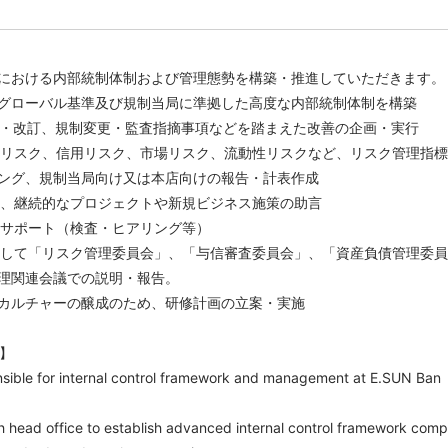
における内部統制体制および管理態勢を構築・推進していただきます。
し、グローバル基準及び規制当局に準拠した高度な内部統制体制を構築
策定・改訂、規制変更・監査指摘事項などを踏まえた改善の企画・実行
ョンリスク、信用リスク、市場リスク、流動性リスクなど、リスク管理指標
ング、規制当局向け又は本店向けの報告・計表作成
携し、継続的なプロジェクトや新規ビジネス施策の助言
応のサポート（検査・ヒアリング等）
線として「リスク管理委員会」、「与信審査委員会」、「資産負債管理委員
理関連会議での説明・報告。
スクカルチャーの醸成のため、研修計画の立案・実施
s】
onsible for internal control framework and management at E.SUN Ban
th head office to establish advanced internal control framework comp