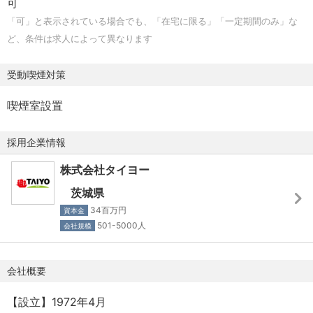
可
・DX関連プロジェクトのＰＭ経験
セキュリティ管理、リスクマネジメント
「可」と表示されている場合でも、「在宅に限る」「一定期間のみ」な
・セキュリティオペレーションの経験
ど、条件は求人によって異なります
・インシデント管理（計画）の経験
コンプライアンス管理
受動喫煙対策
・情報漏洩対策の経験
喫煙室設置
・ライセンス管理の経験
品質管理の経験
採用企業情報
歓迎スキル
・ＰＯＳ・ＰＯＰ・棚割りなどスーパーマーケットの知識
株式会社タイヨー
を有し、システムの運用経験
茨城県
・チェーンストアの業務知識を有する
34百万円
資本金
・ＩＴ企画やコンサルティングの経験
501-5000人
会社規模
・プログラミング・スクリプト作成の経験
・ヘルプデスク運営の経験
会社概要
【求める人物像】
・社内外の様々な関係者とのコミュニケションが取れる方
【設立】1972年4月
・新技術の導入・業務改善に積極的に取り組み、現行業務