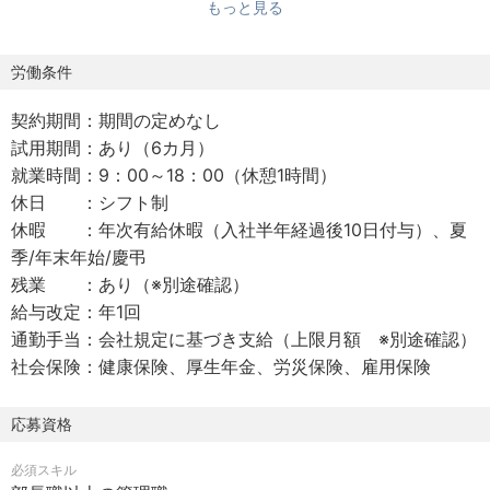
もっと見る
理の全フェーズを担当していただきます。
具体的には、受発注、販売管理、物流を軸としたの業務シ
ステム及びデータ一元化による経営ダッシュボード機能の
労働条件
設計・開発・導入を行い、安定して使えるための運営をし
契約期間：期間の定めなし
ていただきます。
試用期間：あり（6カ月）
さらに、店舗のＤＸ化、業務の効率化・自動化・サイネー
就業時間：9：00～18：00（休憩1時間）
ジ・マネタイズに関するプロジェクトの企画・運営をしま
休日 ：シフト制
す。
休暇 ：年次有給休暇（入社半年経過後10日付与）、夏
また、システム稼働状況の監視・運用を行い、障害やイン
季/年末年始/慶弔
シデント発生時には、リーダーとして迅速な対応を行い、
残業 ：あり（※別途確認）
ノンストップでのシステム運用を担っていただきます。
給与改定：年1回
これまでのシステム実績、事例をキャッチアップしなが
通勤手当：会社規定に基づき支給（上限月額 ※別途確認）
ら、新技術を取り入れ、計画的に実践を行うやりがいのあ
社会保険：健康保険、厚生年金、労災保険、雇用保険
るポジションであります。
【募集背景】
応募資格
社内システムの運営・開発・セキュリティの強化を目的と
必須スキル
し、専門的な知識を持つ人材を求めています。ＩＴインフ