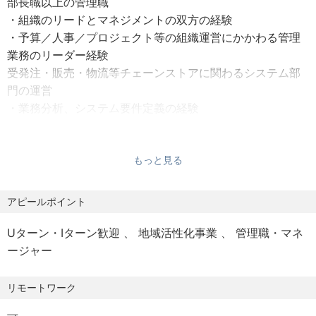
部長職以上の管理職
ラ・システムの経験者を迎え入れ、技術革新が進む中で、
・組織のリードとマネジメントの双方の経験
さらなる業務効率化を図ること、社内システムの安定・安
・予算／人事／プロジェクト等の組織運営にかかわる管理
全な運用を強化することが急務となっています。
業務のリーダー経験
受発注・販売・物流等チェーンストアに関わるシステム部
【補足情報】
門の運営
地域密着型の企業で安定した職場環境を提供いたします。
・業務分析、システム要件定義の経験
社内の技術革新を推進し、業務効率化に貢献することで、
・システムの設計・開発・テスト・導入・運用のリーダー
地域のニーズに応える企業づくりを支援していただきま
経験
す。
・データ管理（ＢＩツールの操作・運用・管理）の経験
もっと見る
成長中の企業において、このポジションは、自身のスキル
ファシリティ管理
を最大限に活かし、スキルアップするチャンスがありま
・ネットワーク・インフラの設計・構築・運用・管理の経
アピールポイント
す。マネジメント経験を活かし、次世代のリーダーとして
験
成長できる環境が整っています。
・サーバー（ＡＷＳのEC2及びVPC）の設計・運用・管理
Uターン・Iターン歓迎
地域活性化事業
管理職・マネ
の経験
ージャー
・情報通信機器・ＯＡ機器の構築・管理の経験
プロジェクト計画・管理
リモートワーク
・システム導入プロジェクトのＰＭ経験