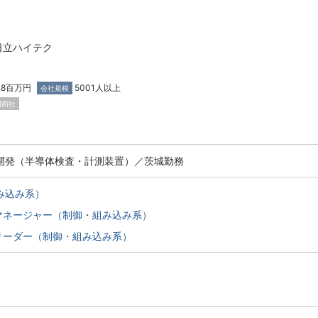
日立ハイテク
938百万円
5001人以上
会社規模
門商社
ア開発（半導体検査・計測装置）／茨城勤務
み込み系）
マネージャー（制御・組み込み系）
リーダー（制御・組み込み系）