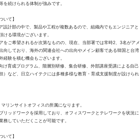
等を続けられる体制が強みです。
ついて】
ア設計部の中で、製品や工程が複数あるので、組織内でもエンジニアと
頂ける環境がございます。
アをご希望されるか次第なものの、現在、当部署では常時2、3名がアメ
出向しており、海外の関連会社への出向やメイン顧客である韓国と台湾
外経験を積む機会もございます。
向け育成プログラム、階層別研修、集合研修、外部講座受講による自己
担）など、日立ハイテクには多種多様な教育・育成支援制度が設けられ
区 マリンサイトオフィスの所属になります。
リッドワークを採用しており、オフィスワークとテレワークを状況に
業務していただくことが可能です。
ついて】