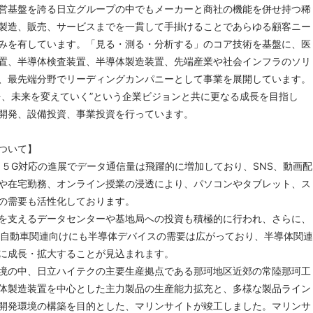
営基盤を誇る日立グループの中でもメーカーと商社の機能を併せ持つ稀
製造、販売、サービスまでを一貫して手掛けることであらゆる顧客ニー
みを有しています。「見る・測る・分析する」のコア技術を基盤に、医
置、半導体検査装置、半導体製造装置、先端産業や社会インフラのソリ
、最先端分野でリーディングカンパニーとして事業を展開しています。
を、未来を変えていく”という企業ビジョンと共に更なる成長を目指し
開発、設備投資、事業投資を行っています。
ついて】
化、５G対応の進展でデータ通信量は飛躍的に増加しており、SNS、動画配
や在宅勤務、オンライン授業の浸透により、パソコンやタブレット、ス
の需要も活性化しております。
を支えるデータセンターや基地局への投資も積極的に行われ、さらに、
ど自動車関連向けにも半導体デバイスの需要は広がっており、半導体関連
に成長・拡大することが見込まれます。
境の中、日立ハイテクの主要生産拠点である那珂地区近郊の常陸那珂工
体製造装置を中心とした主力製品の生産能力拡充と、多様な製品ライン
開発環境の構築を目的とした、マリンサイトが竣工しました。マリンサ