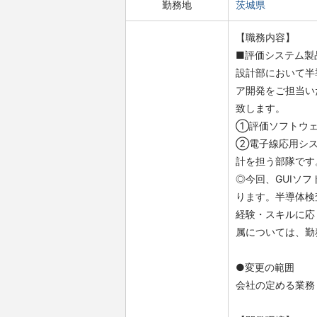
勤務地
茨城県
【職務内容】
■評価システム製
設計部において半導
ア開発をご担当い
致します。
①評価ソフトウェ
②電子線応用シス
計を担う部隊です
◎今回、GUIソ
ります。半導体検
経験・スキルに応
属については、勤
●変更の範囲
会社の定める業務