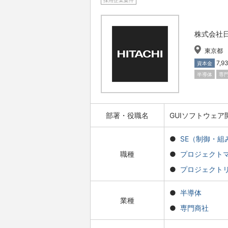
採用企業案件
株式会社
東京都
7,
資本金
半導体
専
部署・役職名
GUIソフトウェ
SE（制御・組
職種
プロジェクト
プロジェクト
半導体
業種
専門商社