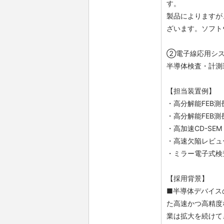
す。
製品によりますが
ざいます。ソフト
②電子線応用シス
半導体検査・計測装
【担当装置例】
・高分解能FEB測長
・高分解能FEB測長
・高加速CD-SEM
・高速欠陥レビューS
・ミラー電子式検査装置
【採用背景】
■半導体デバイス
た高速かつ高精度
業は拡大を続けて