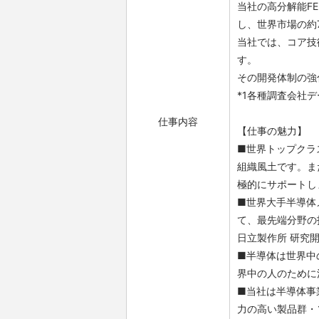
当社の高分解能FE
し、世界市場の約
当社では、コア技
す。
その開発体制の強
*1各種調査会社
仕事内容
【仕事の魅力】
■世界トップクラ
組織風土です。ま
極的にサポートし
■世界大手半導体
て、最先端分野の
日立製作所 研究
■半導体は世界中
界中の人のために
■当社は半導体事
力の高い製品群・