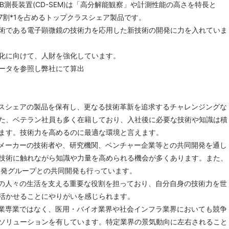
B測長装置(CD-SEM)は「高分解能観察」や計測性能の高さを特長と
7割*1を占めるトップクラスシェア製品です。
術である電子顕微鏡の技術力を応用した新技術の開発に力を入れていま
化に向けて、人財を強化しています。
データを参照し弊社にて算出
スシェアの製品を保有し、更なる技術革新を追求するチャレンジングな
た、ベテラン社員も多く在籍しており、入社後に必要な技術や知識は積
ます。技術力を高めるのに最適な環境と言えます。
メーカーの技術者や、研究機関、ベンチャー企業等との共同開発を通し
技術に触れながら知識や力量を高められる機会が多くあります。また、
開発グループとの共同開発も行っています。
の人々の生活を支える重要な役割を担っており、自分自身の技術力を世
活かせることにやりがいを感じられます。
業専業ではなく、医用・バイオ業界や社会インフラ業界においても競争
ソリューションを有しています。特定業界の景気動向に左右されること