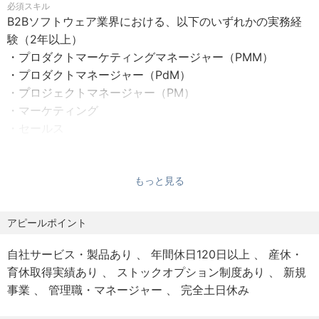
必須スキル
・完全週休二日制（土日）・祝日
・要件定義や仕様の作成
B2Bソフトウェア業界における、以下のいずれかの実務経
・年末年始休暇
・開発組織のプロジェクトマネジメント
験（2年以上）
・有給休暇（入社日に10日付与）
・プロダクトマーケティングマネージャー（PMM）
・リフレッシュ休暇（入社日に3日付与）
変更の範囲：本人の希望がない限り業務内容の変更はござ
・プロダクトマネージャー（PdM）
・慶弔休暇
いません。
・プロジェクトマネージャー（PM）
・特別休暇（子の看護休暇・介護休暇・同居家族の看護休
・マーケティング
暇・ワクチン休暇・コロナ休校休園時の特別休暇）
【現在の課題】
・セールス
・シックリーブ休暇
現在専任のPMMが社内におらず各部門のマネージャー任せ
・カスタマーサクセス
になっているため、組織の拡大に伴いプロダクト〜ビジネ
【福利厚生】
歓迎スキル
ス組織間の交通整理やリリース前後のタスク管理に課題が
もっと見る
・情シスや経理などバックオフィス業務についてのドメイ
・各種社会保険完備
発生しています。より顧客の課題や市場のニーズを反映し
ン知識
・慶弔見舞金
たプロダクト開発、及び効果的なデリバリーができる体制
・複数の部署を横断したプロジェクトをリードし、取りま
アピールポイント
・チームビルディング補助
構築が急務になっています。
とめた経験
・インフルエンザ予防接種補助
自社サービス・製品あり
年間休日120日以上
産休・
・健康診断にオプション追加
【社内ツール】
・kickflowのミッションに共感していただける方
育休取得実績あり
ストックオプション制度あり
新規
・書籍購入補助
チャット: Slack
・全社の戦略を理解した上で、会社や事業の成功のために
事業
管理職・マネージャー
完全土日休み
・カンファレンス参加補助
テレビ会議: Zoom
自律的に行動できる方
・1Passwordライセンス付与
ドキュメント: esa
・ユーザーの本質的な課題を発見し、ソフトウェア・エン