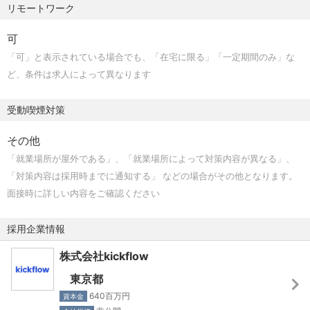
リモートワーク
ソースコード管理: GitHub
ジニアリングの力で解決していくことを楽しめる方
デザイン管理: Figma
・局所最適ではなく、全体最適を考えて行動できる方
可
チケット管理: Asana
・会社や事業を支えている責任感を持って仕事できる方
「可」と表示されている場合でも、「在宅に限る」「一定期間のみ」な
VoC管理: Flyle
ど、条件は求人によって異なります
【チーム構成】（2026/08/01時点）
受動喫煙対策
・CTO…1名
・EM…1名
その他
・バックエンドエンジニア…10名
「就業場所が屋外である」、「就業場所によって対策内容が異なる」、
・フロントエンドエンジニア…2名
「対策内容は採用時までに通知する」 などの場合がその他となります。
・QAエンジニア…5名
面接時に詳しい内容をご確認ください
・CRE…1名
・プロダクトマネージャー...2名
採用企業情報
・プロダクトデザイナー…2名
株式会社kickflow
・テクニカルサポート…2名
東京都
【プロダクトチームの紹介】
640百万円
資本金
当社のプロダクトチームは、正社員と業務委託（副業な