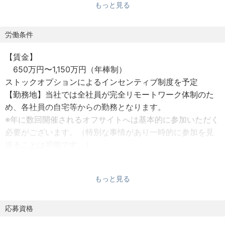
もっと見る
▼「どうすれば売れるか」を考える
リリース予定の機能に関する販売促進や利用促進に向けた
企画や実行を担当します。マーケティング部門や営業部門
労働条件
と連携しながら、目標に向けてプロジェクトを推進してい
【賃金】
きます。
650万円〜1,150万円（年棒制）
ストックオプションによるインセンティブ制度を予定
■具体的な業務内容
【勤務地】当社では全社員が完全リモートワーク体制のた
・市場調査やユーザーフィードバックの収集を元にした、
め、各社員の自宅等からの勤務となります。
新機能や改善の企画や提案
※年に数回開催されるオフサイトへは基本的に参加いただく
・開発ロードマップの優先度付け
必要がございます。（特別な事情があり一時的に参加を見
・リリースに向けたビジネス側のタスク整理やプロジェク
送ることは可能です。）
ト管理
【給与】ストックオプションによるインセンティブ制度を
・リリース後の社内外へのアナウンス、利用促進や販売促
予定
進
もっと見る
【勤務時間】フレックスタイム制（コアタイムなし）
【昇給・賞与】年2回見直し
なお、以下の業務についてはプロダクトマーケティングマ
【諸手当】リモートワーク手当（月1万円）
応募資格
ネージャーの職務内容に含まれません（希望がある場合に
【休日・休暇】
はお任せすることも可能です）