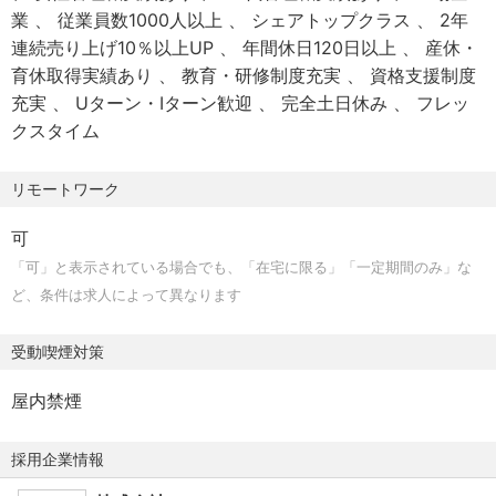
・懇親会補助
業
従業員数1000人以上
シェアトップクラス
2年
・副業可（事前許可制）
連続売り上げ10％以上UP
年間休日120日以上
産休・
・出産・結婚の慶弔金など
育休取得実績あり
教育・研修制度充実
資格支援制度
充実
Uターン・Iターン歓迎
完全土日休み
フレッ
【従事すべき業務の変更の範囲】
クスタイム
会社の定める業務全般
リモートワーク
【就業場所の変更の範囲】
会社の定める就業場所（会社が在宅勤務を認める場合は、
可
在宅勤務を行う場所を含む。）
「可」と表示されている場合でも、「在宅に限る」「一定期間のみ」な
ど、条件は求人によって異なります
受動喫煙対策
屋内禁煙
採用企業情報