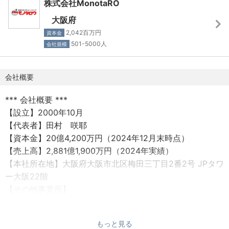
株式会社MonotaRO
大阪府
2,042百万円
資本金
501-5000人
会社規模
会社概要
*** 会社概要 ***
【設立】2000年10月
【代表者】田村 咲耶
【資本金】20億4,200万円（2024年12月末時点）
【売上高】2,881億1,900万円（2024年実績）
【本社所在地】大阪府大阪市北区梅田三丁目2番2号 JPタワ
ー大阪22階
【その他事業所】
尼崎オフィス（〒660-0876 兵庫県尼崎市竹谷町2-183）
東京オフィス（〒107-6405 東京都港区赤坂2-17-22 赤坂
もっと見る
トラストタワー5階）