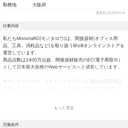
勤務地
大阪府
更新日
2025/11/14
仕事内容
私たちMonotaRO(モノタロウ)は、間接資材(オフィス用
品、工具、消耗品など)を取り扱うBtoBオンラインストアを
運営しています。
商品点数は2400万点超、間接資材販売のEC(電子商取引）
として日本最大規模のWebサービスへと成長しています。
本ポジションでは、プライベートブランド商品の品質保証
業務をお任せします。登録ユーザー数は1000万を突破し、
製造業事業者の3～4割にご利用いただいている当社にて、
品質保証は更なる顧客の信頼獲得、ブランド価値の向上の
もっと見る
ためにも重要な位置付けを持ちます。今後もプライベート
ブランド商品の拡大を計画しており、新規商品の設計開発
に携わっていただくことを期待しています。
労働条件