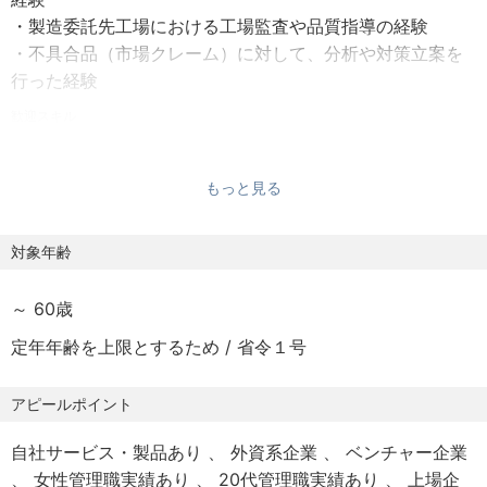
・年末年始休暇
・関連法令に関する調査及び関連省庁へのヒアリング
・製造委託先工場における工場監査や品質指導の経験
・慶弔休暇
・品質管理運営に関するルール作り・作業標準化
・不具合品（市場クレーム）に対して、分析や対策立案を
・産休 / 育休
行った経験
・バースデー休暇など
・年間休日120日以上
歓迎スキル
・当社製品群の商品知識
・品質保証における各種法令の知識
【福利厚生】
もっと見る
・品質管理運営に関するルール作り及び標準化の経験
・賞与あり（年2回）
・昇給（年2回）
対象年齢
・各種社会保険完備（健康保険、厚生年金、雇用保険、労
災保険）
・住宅手当（規定有）
～ 60歳
・退職金制度あり
定年年齢を上限とするため / 省令１号
・交通費支給
・リモート勤務手当（通信費、在宅光熱費など）
アピールポイント
・従業員持株会制度
・社員割引制度
自社サービス・製品あり
外資系企業
ベンチャー企業
・遺族補償制度
女性管理職実績あり
20代管理職実績あり
上場企