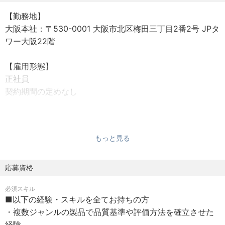
【勤務地】
■当社で働くメリット
大阪本社：〒530-0001 大阪市北区梅田三丁目2番2号 JPタ
①全23カテゴリーの商品展開。プライベートブランド商品
ワー大阪22階
も34万点以上取り揃えており、幅広い商品ジャンルの品質
保証に携わることができます。
【雇用形態】
②少数精鋭でプロジェクトを進めており、商品開発全体の
正社員
プロセス(企画～仕入～販売)を俯瞰して品質の問題点を発見
契約期間の定めなし
するような経験を積むことができます。ECという特性上、
販売実績やユーザーの声が見えやすいため、PDCAを回し
【勤務時間】
やすく、主体的に設計開発に関われる環境です。
9:00～18:00（休憩1時間）
③商品の生産は外部委託しているため、様々な製造委託先
もっと見る
※育児・介護フレックスタイム制度あり（コアタイム10:00
工場と関わる機会が多く、渉外スキルの向上も期待できま
～15:00）
す。
※時差出勤制度あり
応募資格
■主な役割
必須スキル
【休日】
・製品分野ごとの品質基準・評価方法の確立
■以下の経験・スキルを全てお持ちの方
・完全週休二日制（土・日、祝日）
・製造委託先工場（OEM先）の工場監査・品質指導
・複数ジャンルの製品で品質基準や評価方法を確立させた
・有給休暇（入社時5日付与、入社半年後5日付与）
・不具合品（市場クレーム）の分析と対策立案
経験