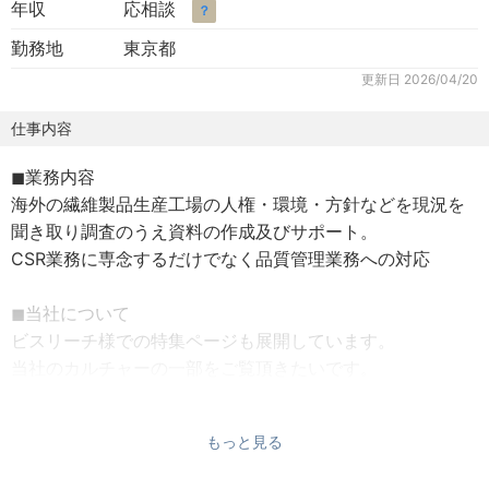
年収
応相談
？
勤務地
東京都
更新日
2026/04/20
仕事内容
◼︎業務内容
海外の繊維製品生産工場の人権・環境・方針などを現況を
聞き取り調査のうえ資料の作成及びサポート。
CSR業務に専念するだけでなく品質管理業務への対応
◼︎当社について
ビスリーチ様での特集ページも展開しています。
当社のカルチャーの一部をご覧頂きたいです。
創業以来、次代の変化を捉え、綿花・羊毛などの原料から
もっと見る
原糸、テキスタイル、最終製品まで事業を拡大してきまし
た。