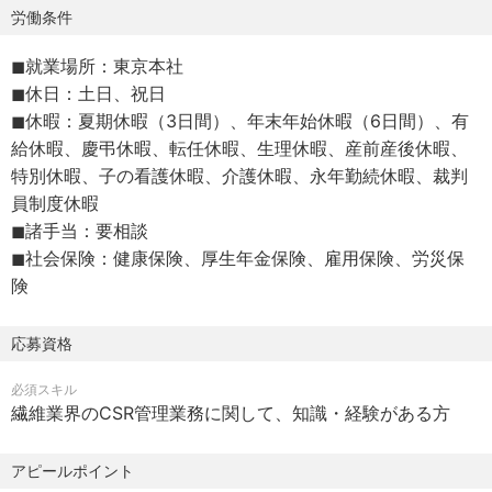
昨今では中国市場向け販売や、欧米市場向け製品輸出等、
労働条件
グローバルなビジネス展開についても積極的に行っていま
◼︎就業場所：東京本社
す。
◼︎休日：土日、祝日
これからも原料から製品までを扱う総合力を武器に、独立
◼︎休暇：夏期休暇（3日間）、年末年始休暇（6日間）、有
系繊維専門商社として第一線で業界を牽引し続けます。ラ
給休暇、慶弔休暇、転任休暇、生理休暇、産前産後休暇、
イフスタイル提案商社として、マーケットに求められる企
特別休暇、子の看護休暇、介護休暇、永年勤続休暇、裁判
業を目指しています。
員制度休暇
◼︎諸手当：要相談
◼︎社会保険：健康保険、厚生年金保険、雇用保険、労災保
険
応募資格
必須スキル
繊維業界のCSR管理業務に関して、知識・経験がある方
アピールポイント