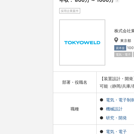
年収： 800万 ～ 1000万
?
採用企業案件
株式会社
東京都
10
資本金
電気・電子
【装置設計・開発
部署・役職名
可能（静岡/兵庫/
電気・電子制
職種
機械設計
研究・開発
電気・電子