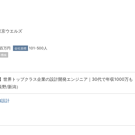
東京ウエルズ
0百万円
101-500人
会社規模
機械
】世界トップクラス企業の設計開発エンジニア｜30代で年収1000万も
長野/新潟）
御設計