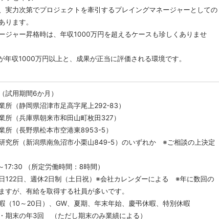
実力次第でプロジェクトを牽引するプレイングマネージャーとしての
あります。
ジャー昇格時は、年収1000万円を超えるケースも珍しくありませ
が年収1000万円以上と、成果が正当に評価される環境です。
（試用期間6か月）
業所（静岡県沼津市足高字尾上292-83）
庫県朝来市和田山町枚田327）
野県松本市空港東8953-5）
新潟県南魚沼市小栗山849-5）のいずれか ※ご相談の上決定
～17:30 （所定労働時間：8時間）
122日、週休2日制（土日祝）※会社カレンダーによる ※年に数回の
ますが、有給を取得する社員が多いです。
（10～20日）、GW、夏期、年末年始、慶弔休暇、特別休暇
期末の年3回 （ただし期末のみ業績による）