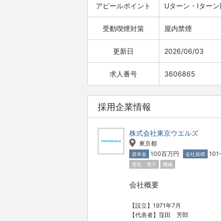
アピールポイント
Uターン・Iターン
受動喫煙対策
屋内禁煙
更新日
2026/06/03
求人番号
3606865
採用企業情報
株式会社東京ウエルズ
東京都
100百万円
101
資本金
会社規模
電気・電子
機械
会社概要
【設立】1971年7月
【代表者】窪田 芳郎