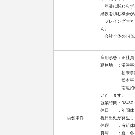
年齢に関わらず、
経験を積む機会が
プレイングマネー
ん。
会社全体の14%
雇用形態：正社員
勤務地 ：沼津事
朝来事業所（兵
松本事業所（長
南魚沼研究所（
いたします。
就業時間：08:30
休日 ：年間休日
労働条件
祝日出勤が発生し
休暇 ：有給休暇
賞与 ：夏・冬・