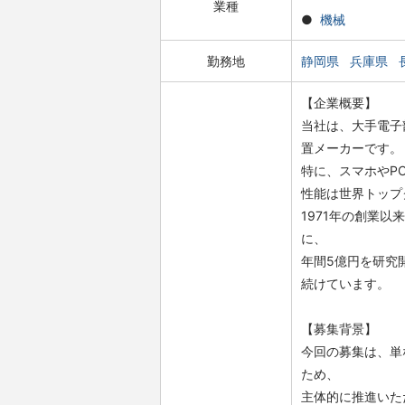
業種
機械
勤務地
静岡県
兵庫県
【企業概要】
当社は、大手電子
置メーカーです。
特に、スマホやP
性能は世界トップ
1971年の創業
に、
年間5億円を研究
続けています。
【募集背景】
今回の募集は、単
ため、
主体的に推進いた