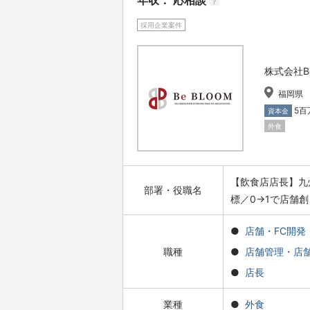
年収： 応相談
?
採用企業案件
株式会社Be
福岡県
5百
資本金
外食
【飲食店店長】九
部署・役職名
標／0→1で店舗
店舗・FC開発
職種
店舗管理・店
店長
業種
外食