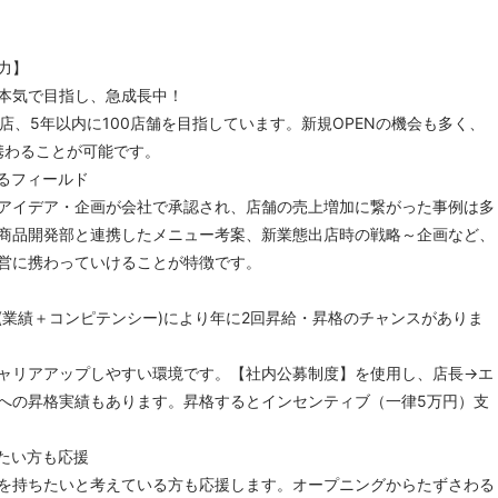
力】
を本気で目指し、急成長中！
店、5年以内に100店舗を目指しています。新規OPENの機会も多く、
携わることが可能です。
るフィールド
イデア・企画が会社で承認され、店舗の売上増加に繋がった事例は多
商品開発部と連携したメニュー考案、新業態出店時の戦略～企画など、
営に携わっていけることが特徴です。
業績＋コンピテンシー)により年に2回昇給・昇格のチャンスがありま
リアアップしやすい環境です。【社内公募制度】を使用し、店長→エ
への昇格実績もあります。昇格するとインセンティブ（一律5万円）支
たい方も応援
持ちたいと考えている方も応援します。オープニングからたずさわる