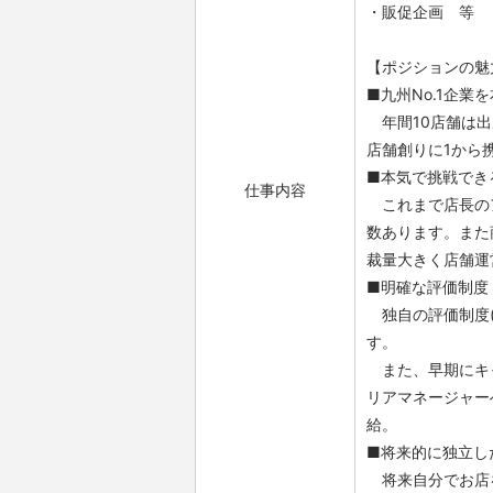
・販促企画 等
【ポジションの魅
■九州No.1企業
年間10店舗は出
店舗創りに1から
■本気で挑戦でき
仕事内容
これまで店長のア
数あります。また
裁量大きく店舗運
■明確な評価制度
独自の評価制度(
す。
また、早期にキャ
リアマネージャー
給。
■将来的に独立し
将来自分でお店を