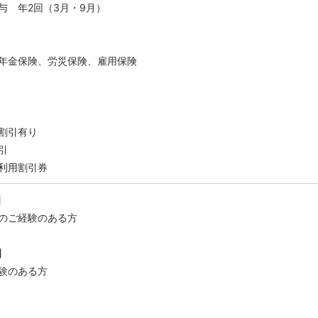
回（3月・9月）
年金保険、労災保険、雇用保険
割引有り
引
利用割引券
】
のご経験のある方
】
験のある方