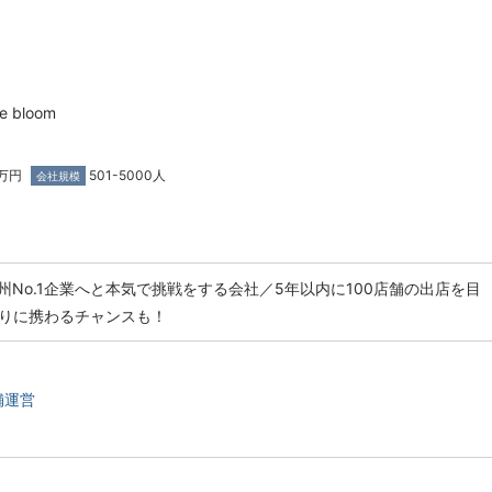
 bloom
万円
501-5000人
会社規模
州No.1企業へと本気で挑戦をする会社／5年以内に100店舗の出店を目
創りに携わるチャンスも！
舗運営