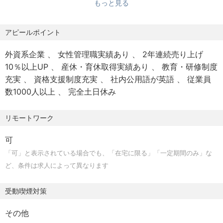
もっと見る
歓迎スキル
・アセットモデルに関するモデリング経験
・ERMに関連する実務経験
アピールポイント
・商品開発（認可申請）に関する実務経験
外資系企業
女性管理職実績あり
2年連続売り上げ
・ネイティブレベルまたはビジネス以上の日本語力
10％以上UP
産休・育休取得実績あり
教育・研修制度
・TOEIC 600 以上の英語力
充実
資格支援制度充実
社内公用語が英語
従業員
数1000人以上
完全土日休み
リモートワーク
可
「可」と表示されている場合でも、「在宅に限る」「一定期間のみ」な
ど、条件は求人によって異なります
受動喫煙対策
その他