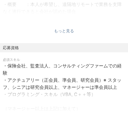
・概要 ：本人が希望し、遠隔地リモートで業務を支障
・各GAAPに基づき算出された責任準備金のレビューおよび
なく遂行できると会社が認めた場合
財務諸表の監査について、保険数理面の支援をいたしま
・認定基準：①職務の適格性 ②本人パフォーマンス
す。
③クライアントサービスの質の向上
もっと見る
・適用要件：①遠隔地前提雇用※入社後の移住も可、②育
児、③介護
■保険数理モデル関連の業務
・居住地 ：不問
応募資格
保険数理モデルに関連した各種サービスの提供
・出社頻度：チームや業務の必要に応じて適宜
・保険数理モデルの開発支援、レビュー
必須スキル
・通勤費 ：月額上限5万円（新幹線、飛行機使用可）
・保険会社、監査法人、コンサルティングファームでの経
・在宅手当：月5,000円
験
・アクチュアリー（正会員、準会員、研究会員）※ スタッ
【その他詳細】
フ、シニアは研究会員以上、マネージャーは準会員以上
面談時にお伝えいたします。
・プログラミング・スキル（VBA, C＋＋等）
（マネージャー以上は上記に加えて）
・生保または損保での決算（日本基準、USGAAP、IFRS
等）に関する実務経験