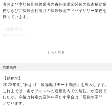
者および少額短期保険業者の責任準備金関係の監査補助業
務ならびに保険会社向けの保険数理アドバイザリー業務を
行っています。
＜業務内容＞
■財務報告と測定
保険会社に求められるさまざまな会計基準に基づき、内
部管理目的や外部公開を目的とするための財務諸表のより
もっと見る
効率的な作成および詳細な分析を支援
・財務報告体制の整備（エンベディッドバリュー、IFRS第
17号等）
労働条件
・収益性分析とその報告書の作成、財務成績予測機能の整
【勤務地】
備
2022年6月1日より「遠隔地リモート勤務」を導入します。
・損害保険会社、少額短期保険業者等の保険計理人業
これまでは「各オフィスへの通勤圏内での居住」が必要で
務
したが、今後は特定の要件を満たす場合は「居住地不問」
となります。
■責任準備金関係の監査補助業務
責任準備金のレビューおよび監査サポートの提供