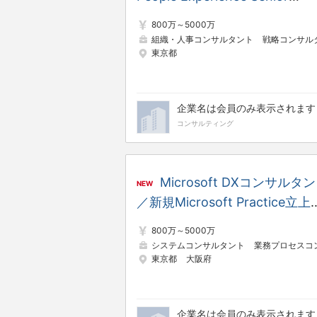
Consultant, Manager, Senior
800万～5000万
Manager and Director
組織・人事コンサルタント
戦略コンサルタン
東京都
企業名は会員のみ表示されます
コンサルティング
Microsoft DXコンサルタ
NEW
／新規Microsoft Practice立上
コアメンバー
800万～5000万
システムコンサルタント
業務プロセスコンサルタン
東京都
大阪府
企業名は会員のみ表示されます