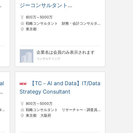
/
ジーコンサルタント
（Transaction Strategy ＆
800万～5000万
Execution － Technology）
戦略コンサルタント
財務・会計コンサルタント
システムコン
東京都
企業名は会員のみ表示されます
コンサルティング
al
【TC－AI and Data】IT/Data
NEW
コン
Strategy Consultant
800万～5000万
ト
システムコンサルタント
戦略コンサルタント
リサーチャー・調査員
システムコンサル
東京都
大阪府