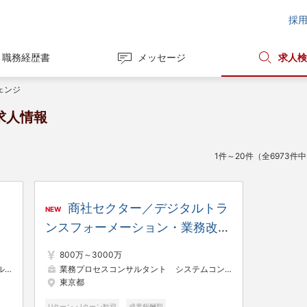
採
職務経歴書
メッセージ
求人検
ェンジ
求人情報
1件～20件（全6973件
商社セクター／デジタルトラ
NEW
ンスフォーメーション・業務改革
領域コンサルタント
800万～3000万
ト
内部監査・内部統制
業務プロセスコンサルタント
システムコンサルタント
パッケ
東京都
Uターン・Iターン歓迎
成果報酬型