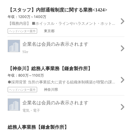
【スタッフ】内部通報制度に関する業務<1424>
年収：1200万～1400万
【職務内容】 ■ホイッスル・ラインやハラスメント・ホットラインなど、グループ全体の内部通報制度に関する統括業務 ・部門のマネジメント（目標設定・進捗管理・人財...
東京都
ヘッドハンター案件
企業名は会員のみ表示されます
SIer
【神奈川】総務人事業務【鎌倉製作所】
年収：800万～1100万
●採用背景 当所の事業拡大に資する組織体制構築が喫緊の課題であり、当所では今後2～3年で300～400人程度の人員増を計画しています。これに対応した組織体制の...
神奈川県
ヘッドハンター案件
企業名は会員のみ表示されます
電気・電子
総務人事業務【鎌倉製作所】