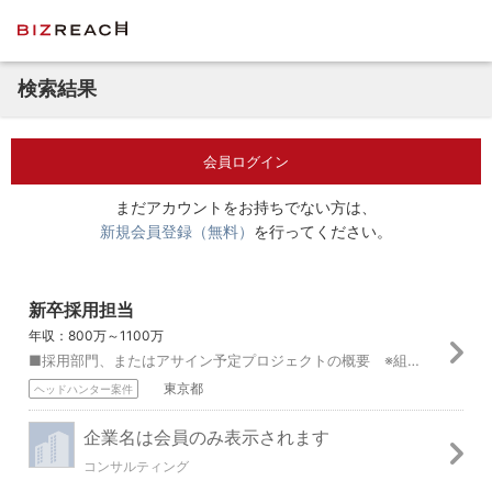
検索結果
会員ログイン
まだアカウントをお持ちでない方は、
新規会員登録（無料）
を行ってください。
新卒採用担当
年収：800万～1100万
■採用部門、またはアサイン予定プロジェクトの概要 ※組織/PJのミッション HRグループでは、主に人事制度、評価、給与・労務、採用、教育などの機能を有しており...
東京都
ヘッドハンター案件
企業名は会員のみ表示されます
コンサルティング