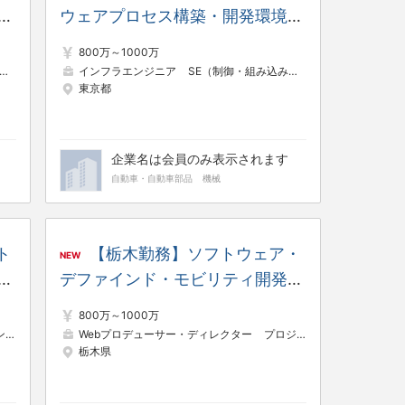
ウェアプロセス構築・開発環境基
ウ
盤構築（ソフトウェア・デファイ
800万～1000万
ィ
ンド・モビリティ開発部領域横
パッケージ開発
インフラエンジニア
SE（制御・組み込み系）
東京都
断）
企業名は会員のみ表示されます
自動車・自動車部品
機械
ト
【栃木勤務】ソフトウェア・
NEW
基
デファインド・モビリティ開発に
イ
向けた次世代プラットフォーム・
800万～1000万
アプリ及びクロスドメインサービ
）
プロジェクトリーダー（Web・オープン系）
Webプロデューサー・ディレクター
プロジェクトマネージャー（Web・オープン系）
インフラエンジニア
栃木県
スの開発