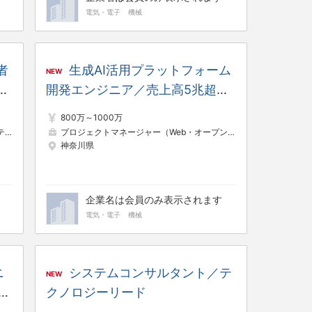
電気・電子
機械
者
生成AI活用プラットフォーム
NEW
オ
開発エンジニア／売上高5兆超え
イ
の総合電機メーカー
800万～1000万
タント
プロジェクトマネージャー（Web・オープン系）
情報システム・社内SE
システムコンサ
神奈川県
企業名は会員のみ表示されます
電気・電子
機械
ニ
システムコンサルタント／テ
NEW
ー
クノロジーリード