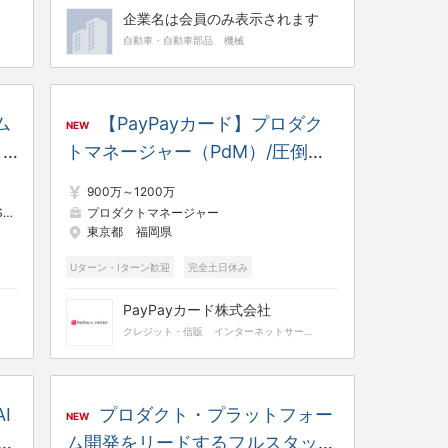
企業名は会員のみ表示されます
自動車・自動車部品
機械
ム
【PayPayカード】プロダク
NEW
ノ
トマネージャー（PdM）/圧倒的
なユーザー体験を提供する
900万～1200万
Fintechサービス※リモート可＆フ
E
データサイエンティスト
プロダクトマネージャー
東京都
福岡県
ルフレックス※
Uターン・Iターン歓迎
完全土日休み
フレックスタイム
PayPayカード株式会社
クレジット・信販
インターネットサービス
I
プロダクト・プラットフォー
NEW
高
ム開発をリードするフルスタック