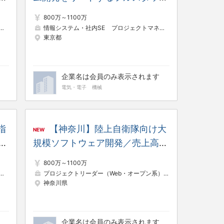
エンジニア／売上高5兆超えの総
800万～1100万
合電機メーカー
情報システム・社内SE
プロジェクトマネージャー（Web・オープン系）
東京都
企業名は会員のみ表示されます
電気・電子
機械
指
【神奈川】陸上自衛隊向け大
NEW
ジ
規模ソフトウェア開発／売上高5
機
兆超えの総合電機メーカー
800万～1100万
プロジェクトリーダー（Web・オープン系）
システムコンサルタ
神奈川県
企業名は会員のみ表示されます