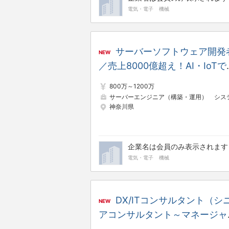
電気・電子
機械
サーバーソフトウェア開発
NEW
／売上8000億超え！AI・IoTで
フィスとビジネスの未来をデザ
800万～1200万
ンする大手メーカー
サーバーエンジニア（構築・運用）
システムコンサル
神奈川県
企業名は会員のみ表示されます
電気・電子
機械
DX/ITコンサルタント（シ
NEW
アコンサルタント～マネージャ
候補）