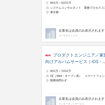
800万～5000万
システムコンサルタント
業務プロセスコンサルタン
東京都
企業名は会員のみ表示されます
コンサルティング
プロダクトエンジニア／家
NEW
向けアルバムサービス｜iOS・
Android・サーバー・Webを越
800万～1000万
して開発｜エンタメ・SaaS（
SE（Web・オープン系）
スマートフォンアプリエンジニア
勤務地問わず
証プライム上場）
企業名は会員のみ表示されます
インターネットサービス