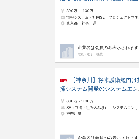
5兆超えの総合電機メーカー
800万～1100万
情報システム・社内SE
プロジェクトマネージャー（Web・オープン系）
東京都
神奈川県
企業名は会員のみ表示されます
電気・電子
機械
【神奈川】将来護衛艦向け
NEW
揮システム開発のシステムエン
ニア／売上高5兆超えの総合電
800万～1100万
メーカー
SE（制御・組み込み系）
システムコンサルタント
神奈川県
企業名は会員のみ表示されます