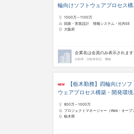
輪向けソフトウェアプロセス構
築・開発環境基盤構築（ソフト
1000万～1100万
ェア・デファインド・モビリテ
回路・実装設計
情報システム・社内SE
大阪府
開発部領域横断）
企業名は会員のみ表示されます
自動車・自動車部品
機械
【栃木勤務】四輪向けソフ
NEW
ウェアプロセス構築・開発環境
盤構築（ソフトウェア・デファ
800万～1000万
ンド・モビリティ開発部領域横
プロジェクトマネージャー（Web・オープン系
栃木県
断）