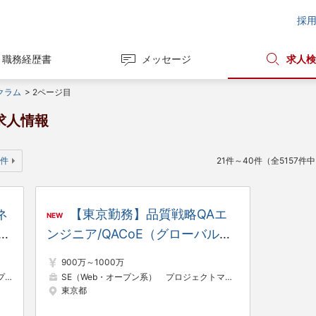
採
職務経歴書
メッセージ
求人検
クラム
>
2ページ目
求人情報
0件
21件～40件（全5157件
ネ
【東京勤務】品質戦略QAエ
NEW
ッ
ンジニア/QACoE（グローバルコ
ネクテッド・デジタルサービス領
900万～1000万
域）
ジャー（Web・オープン系）
SE（Web・オープン系）
プロジェクトマネージャー（Web・オープン系）
東京都