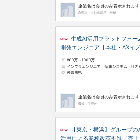
企業名は会員のみ表示されます
自動車・自動車部品
機械
生成AI活用プラットフォー
NEW
開発エンジニア【本社・AXイ
ベーションセンター 基盤開発
800万～1000万
部】
インフラエンジニア
情報システム・社内S
神奈川県
企業名は会員のみ表示されます
機械
半導体
【東京・横浜】グループのA
NEW
活用による業務改革推進／売上