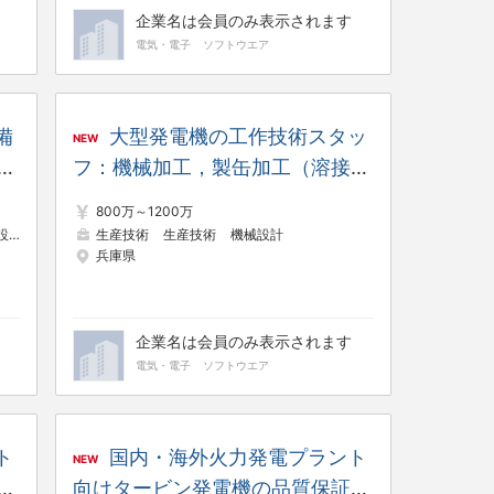
企業名は会員のみ表示されます
電気・電子
ソフトウエア
備
大型発電機の工作技術スタッ
NEW
フ：機械加工，製缶加工（溶接）
【電力システム製作所】
800万～1200万
計
生産技術
生産技術
機械設計
兵庫県
企業名は会員のみ表示されます
電気・電子
ソフトウエア
ト
国内・海外火力発電プラント
NEW
質
向けタービン発電機の品質保証・