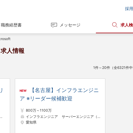
採
職務経歴書
メッセージ
求人検
rosoft
職・求人情報
1件～20件（全6321件
リ
【名古屋】インフラエンジニ
NEW
ア ※リーダー候補歓迎
800万～1100万
インフラエンジニア
インフラエンジニア
サーバーエンジニア（構築・運用）
パッ
愛知県