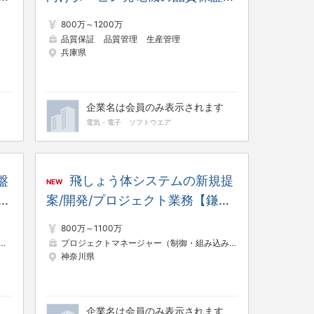
シ
品質管理技術者【電力システム製
800万～1200万
作所】
品質保証
品質管理
生産管理
兵庫県
企業名は会員のみ表示されます
電気・電子
ソフトウエア
盤
飛しょう体システムの新規提
NEW
リ
案/開発/プロジェクト業務【鎌倉
※
製作所】
800万～1100万
インフラエンジニア
プロジェクトマネージャー（制御・組み込み系）
電気・電子制御
神奈川県
企業名は会員のみ表示されます