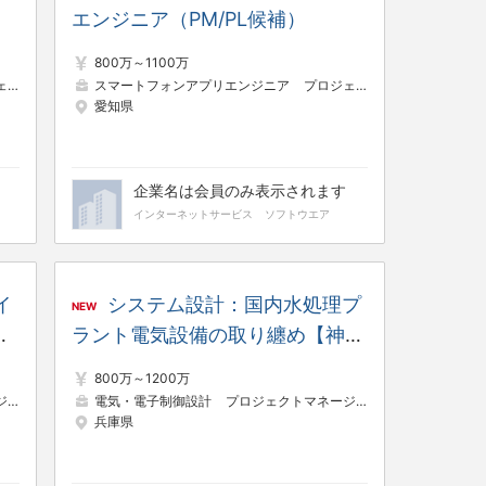
エンジニア（PM/PL候補）
800万～1100万
プン系）
スマートフォンアプリエンジニア
プロジェクトリーダー（Web・オープ
プロジェクトマネージャー（Web・オープン系）
愛知県
企業名は会員のみ表示されます
インターネットサービス
ソフトウエア
イ
システム設計：国内水処理プ
NEW
へ
ラント電気設備の取り纏め【神戸
古
製作所】＃
800万～1200万
系）
電気・電子制御設計
サーバーエンジニア（構築・運用）
プロジェクトマネージャー（制御・組み込み系）
兵庫県