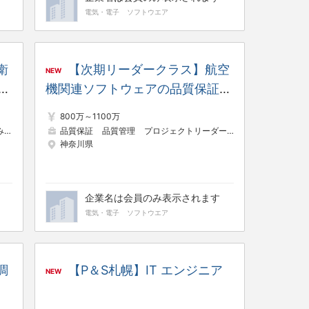
電気・電子
ソフトウエア
衛
【次期リーダークラス】航空
NEW
作
機関連ソフトウェアの品質保証に
係る国際標準対応業務 【鎌倉製
800万～1100万
作所】
）
電気・電子制御設計
品質保証
品質管理
研究・開発
プロジェクトリーダー（制御・組み込み系）
神奈川県
企業名は会員のみ表示されます
電気・電子
ソフトウエア
調
【P＆S札幌】IT エンジニア
NEW