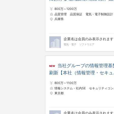
管理並びに現地調整業務【電力
800万～1200万
ステム製作所】
品質管理
品質保証
電気・電子制御設計
兵庫県
企業名は会員のみ表示されます
電気・電子
ソフトウエア
当社グループの情報管理基
NEW
刷新【本社（情報管理・セキュ
ティソリューション統括室）】
800万～1100万
新会社出向案件※
情報システム・社内SE
セキュリティコンサルタント
東京都
企業名は会員のみ表示されます