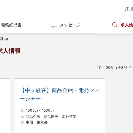
採
職務経歴書
メッセージ
求人検
国駐在
求人情報
1件～20件（全37件
回
【中国駐在】商品企画・開発マネ
手
ージャー
1000万～1500万
商品企画
商品開発
海外営業
中国
東京都