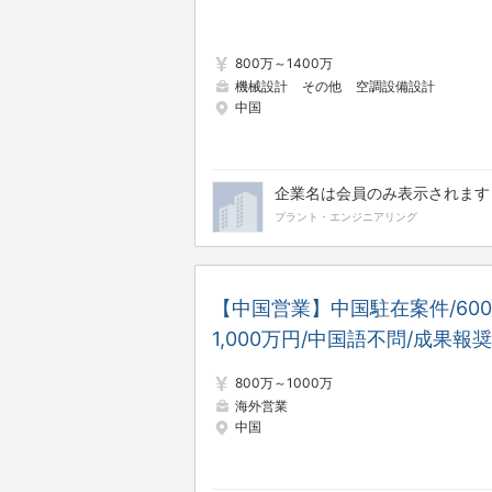
800万～1400万
機械設計
その他
空調設備設計
中国
企業名は会員のみ表示されます
プラント・エンジニアリング
【中国営業】中国駐在案件/60
1,000万円/中国語不問/成果報
制度有/無借金経営/工作機械、
800万～1000万
削工具
海外営業
中国