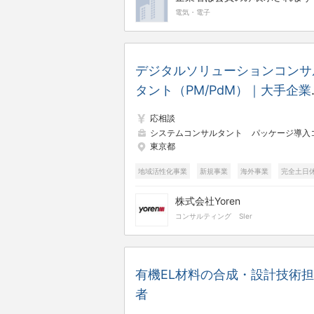
電気・電子
デジタルソリューションコンサ
タント（PM/PdM）｜大手企業
システム構成可視化・CRM導
応相談
を主導
システムコンサルタント
パッケージ導入コンサルタ
東京都
地域活性化事業
新規事業
海外事業
完全土日
フレックスタイム
株式会社Yoren
コンサルティング
SIer
有機EL材料の合成・設計技術
者