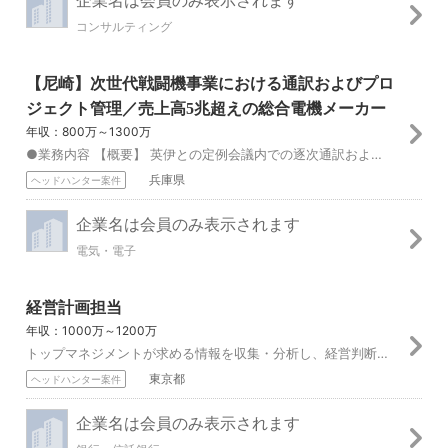
コンサルティング
【尼崎】次世代戦闘機事業における通訳およびプロ
ジェクト管理／売上高5兆超えの総合電機メーカー
年収：800万～1300万
●業務内容 【概要】 英伊との定例会議内での逐次通訳およびプロジェクト管理業務 【詳細】 ①通訳業務 日英伊3カ国会議（リモート会議週1回、対面出張会議2か...
兵庫県
ヘッドハンター案件
企業名は会員のみ表示されます
電気・電子
経営計画担当
年収：1000万～1200万
トップマネジメントが求める情報を収集・分析し、経営判断に資する情報提供や提案を行うことにより、当社グループの持続的な成長を支える業務です。 1.経営計画 ・...
東京都
ヘッドハンター案件
企業名は会員のみ表示されます