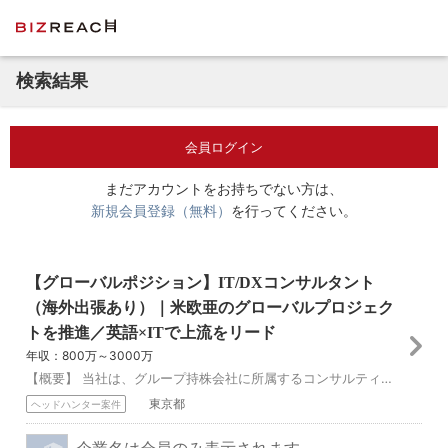
検索結果
会員ログイン
まだアカウントをお持ちでない方は、
新規会員登録（無料）
を行ってください。
【グローバルポジション】IT/DXコンサルタント
（海外出張あり）｜米欧亜のグローバルプロジェク
トを推進／英語×ITで上流をリード
年収：800万～3000万
【概要】 当社は、グループ持株会社に所属するコンサルティングファームです。兄弟会社であるグループのシステム開発会社が有する技術的優位性（一気通貫のシステム／ソ...
東京都
ヘッドハンター案件
企業名は会員のみ表示されます