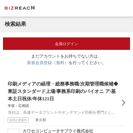
検索結果
会員ログイン
まだアカウントをお持ちでない方は、
新規会員登録（無料）
を行ってください。
印刷メディアの経理・総務事務職/次期管理職候補◆
東証スタンダード上場/事務系印刷のパイオニ ア/基
本土日祝休/年休121日
年収：応相談
当社は、高速データプリントやオンデマンド印刷を専門とし、電子請求書配信や電子通知物配信サービスも提供しています。データプリント事業に注力し、お客様の多様なニー...
東京都
採用企業案件
カワセコンピュータサプライ株式会社