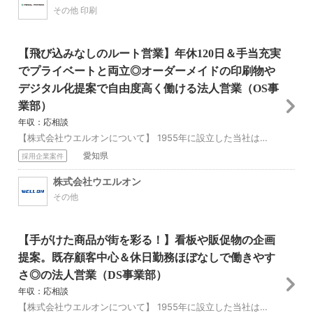
その他 印刷
【飛び込みなしのルート営業】年休120日＆手当充実
でプライベートと両立◎オーダーメイドの印刷物や
デジタル化提案で自由度高く働ける法人営業（OS事
業部）
年収：応相談
【株式会社ウエルオンについて】 1955年に設立した当社は、WELL（良い）ON（続ける）という意味を込めてつけられた「ウエルオン」の由来通り、お客様のニーズ...
愛知県
採用企業案件
株式会社ウエルオン
その他
【手がけた商品が街を彩る！】看板や販促物の企画
提案。既存顧客中心＆休日勤務ほぼなしで働きやす
さ◎の法人営業（DS事業部）
年収：応相談
【株式会社ウエルオンについて】 1955年に設立した当社は、WELL（良い）ON（続ける）という意味を込めてつけられた「ウエルオン」の由来通り、お客様のニーズ...