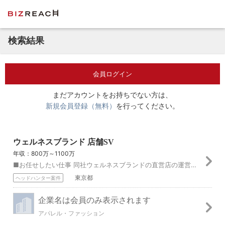
検索結果
会員ログイン
まだアカウントをお持ちでない方は、
新規会員登録（無料）
を行ってください。
ウェルネスブランド 店舗SV
年収：800万～1100万
■お任せしたい仕事 同社ウェルネスブランドの直営店の運営・管理をお任せします。 実店舗拡大に向けた店頭施策立案、VMD管理、スタッフ教育に加え、実店舗からの意...
東京都
ヘッドハンター案件
企業名は会員のみ表示されます
アパレル・ファッション