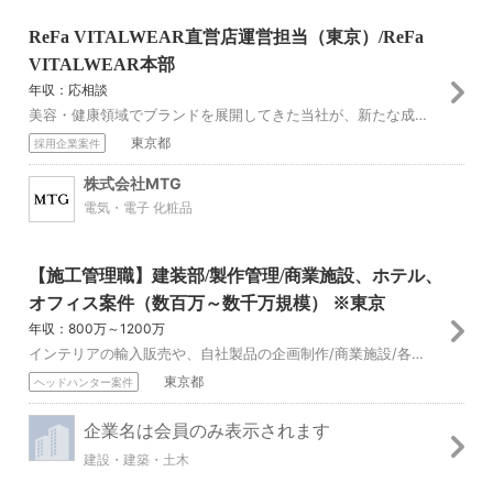
ReFa VITALWEAR直営店運営担当（東京）/ReFa
VITALWEAR本部
年収：応相談
美容・健康領域でブランドを展開してきた当社が、新たな成長事業としてリカバリーウェア市場へ参入しました。 本ポジションでは、直営店舗（常設店・POPUP）の運...
東京都
採用企業案件
株式会社MTG
電気・電子 化粧品
【施工管理職】建装部/製作管理/商業施設、ホテル、
オフィス案件（数百万～数千万規模） ※東京
年収：800万～1200万
インテリアの輸入販売や、自社製品の企画制作/商業施設/各種専門店の什器製作/内装工事を行う同社にて、商業施設/ホテル/オフィス案件（数百万～数千万規模）の内装...
東京都
ヘッドハンター案件
企業名は会員のみ表示されます
建設・建築・土木