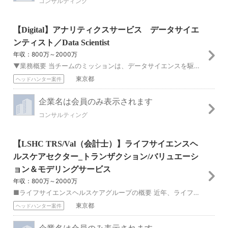
コンサルティング
【Digital】アナリティクスサービス データサイエ
ンティスト／Data Scientist
年収：800万～2000万
▼業務概要 当チームのミッションは、データサイエンスを駆使してプロフェッショナルサービスの価値を向上させることです。 様々な業界出身の多様なデータサイエンティ...
東京都
ヘッドハンター案件
企業名は会員のみ表示されます
コンサルティング
【LSHC TRS/Val（会計士）】ライフサイエンスヘ
ルスケアセクター_トランザクション/バリュエーシ
ョン＆モデリングサービス
年収：800万～2000万
■ライフサイエンスヘルスケアグループの概要 近年、ライフサイエンス・ヘルスケア業界は既存の医療中心の市場から予防・未病など医療の周辺市場へと拡大しており、既存...
東京都
ヘッドハンター案件
企業名は会員のみ表示されます