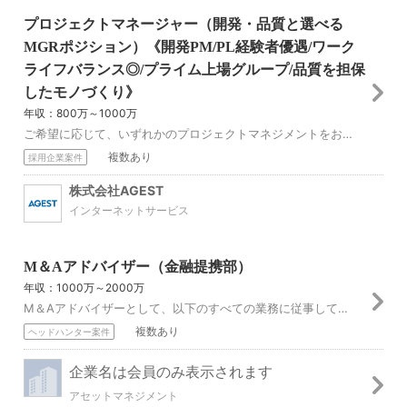
プロジェクトマネージャー（開発・品質と選べる
MGRポジション）《開発PM/PL経験者優遇/ワーク
ライフバランス◎/プライム上場グループ/品質を担保
したモノづくり》
年収：800万～1000万
ご希望に応じて、いずれかのプロジェクトマネジメントをお任せします。 ◆開発PM（開発プロジェクトのプロジェクトマネジメント） ◆品質PM（第三者検証や品質改善...
複数あり
採用企業案件
株式会社AGEST
インターネットサービス
M＆Aアドバイザー（金融提携部）
年収：1000万～2000万
M＆Aアドバイザーとして、以下のすべての業務に従事していただきます。 ・金融機関へ向けた営業活動 ・M＆A案件の開拓、提案 ・企業価値評価、資料作成 ・買い手...
複数あり
ヘッドハンター案件
企業名は会員のみ表示されます
アセットマネジメント