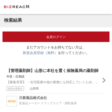
検索結果
会員ログイン
まだアカウントをお持ちでない方は、
新規会員登録（無料）
を行ってください。
【管理薬剤師】山形に本社を置く保険薬局の薬剤師
年収：応相談
【募集背景】 ・在宅医療や他の業務にも対応していくため、薬剤師を増員中 【業務詳細】 ・調剤業務、服薬指導、薬歴管理、管理薬剤師業務、在宅業務、その他関連業...
山形県
採用企業案件
日新薬品株式会社
医薬品メーカー ドラッグストア・調剤薬局