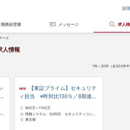
採
職務経歴書
メッセージ
求人検
ザーズ
求人情報
1件～20件（全303件
ン
【東証プライム】セキュリテ
NEW
ィ担当 ※昨対比130％／8期連続
昨
増収増益／年間休日日数125日
800万～1100万
／
）
プロジェクトリーダー（Web・オープン系）
情報システム・社内SE
セキュリティコンサルタント
総務
東京都