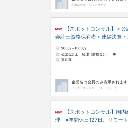
不動産管理
ソフトウエア
【スポットコンサル】＜公
NEW
会計士資格保有者＞連結決算・
示（リーダー候補） ※年間休
900万～1600万
127日、リモートワーク、副業
公認会計士
経理（財務会計）
IR
東京都
能、福利厚生充実
企業名は会員のみ表示されます
インターネットサービス
リサーチ
【スポットコンサル】国内
NEW
理 ※年間休日127日、リモー
ワーク、副業可能、福利厚生充