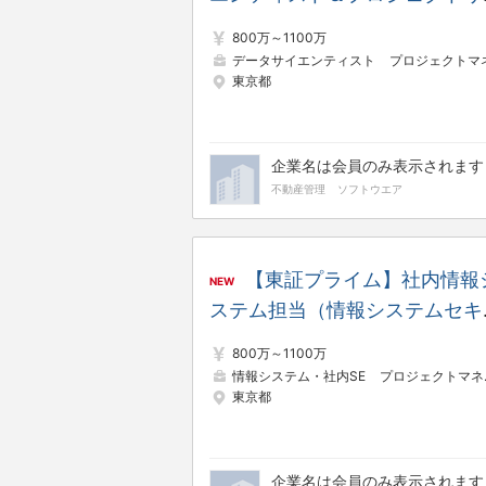
ダー ※昨対比130％／8期連続
800万～1100万
収増益／年間休日日数125日
データサイエンティスト
プロジェクトマネージャー（Web・オープン
東京都
企業名は会員のみ表示されます
不動産管理
ソフトウエア
【東証プライム】社内情報
NEW
ステム担当（情報システムセキ
リティ） ※昨対比130％／8期
800万～1100万
続増収増益／年間休日日数125
情報システム・社内SE
プロジェクトマネージャー（Web・オープン系）
東京都
企業名は会員のみ表示されます