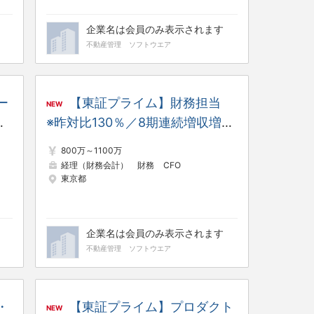
企業名は会員のみ表示されます
不動産管理
ソフトウエア
ー
【東証プライム】財務担当
NEW
対
※昨対比130％／8期連続増収増益
年
／年間休日日数125日
800万～1100万
経理（財務会計）
財務
CFO
東京都
企業名は会員のみ表示されます
不動産管理
ソフトウエア
・
【東証プライム】プロダクト
NEW