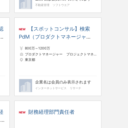
不動産管理
ソフトウエア
認
【スポットコンサル】検索
NEW
開
PdM（プロダクトマネージャ
日
ー） ※年間休日127日、リモー
800万～1200万
可
トワーク、副業可能、福利厚生充
プロダクトマネージャー
プロジェクトマネージャー（Web・オープン系）
東京都
実
企業名は会員のみ表示されます
インターネットサービス
リサーチ
経
財務経理部門責任者
NEW
ト
実