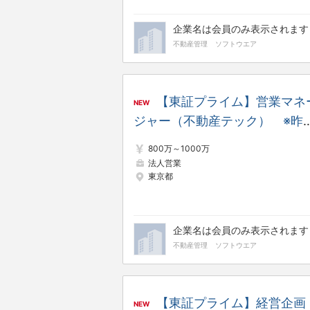
企業名は会員のみ表示されます
不動産管理
ソフトウエア
【東証プライム】営業マネ
NEW
ジャー（不動産テック） ※昨
比130％／8期連続増収増益／
800万～1000万
間休日日数125日
法人営業
東京都
企業名は会員のみ表示されます
不動産管理
ソフトウエア
【東証プライム】経営企画
NEW