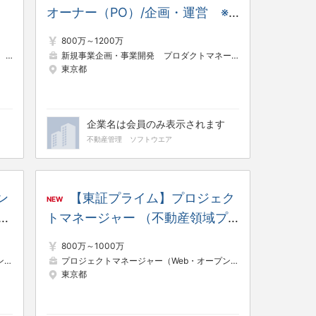
オーナー（PO）/企画・運営 ※
間
昨対比130％／8期連続増収増益
800万～1200万
／年間休日日数125日
戦略コンサルタント
新規事業企画・事業開発
プロダクトマネージャー
営業企画
東京都
企業名は会員のみ表示されます
不動産管理
ソフトウエア
ン
【東証プライム】プロジェク
NEW
ダ
トマネージャー （不動産領域プ
続
ロダクト） ※昨対比130％／8期
800万～1000万
連続増収増益／年間休日日数125
）
プロジェクトリーダー（Web・オープン系）
プロジェクトマネージャー（Web・オープン系）
SE（Web・オープン系）
プロジェクトリ
東京都
日