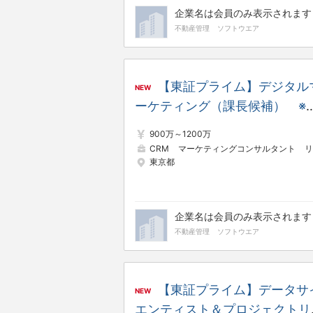
企業名は会員のみ表示されます
不動産管理
ソフトウエア
【東証プライム】デジタル
NEW
ーケティング（課長候補） ※
対比130％／8期連続増収増益
900万～1200万
年間休日日数125日
CRM
マーケティングコンサルタント
リサーチ・データ分析
東京都
企業名は会員のみ表示されます
不動産管理
ソフトウエア
【東証プライム】データサ
NEW
エンティスト＆プロジェクトリ