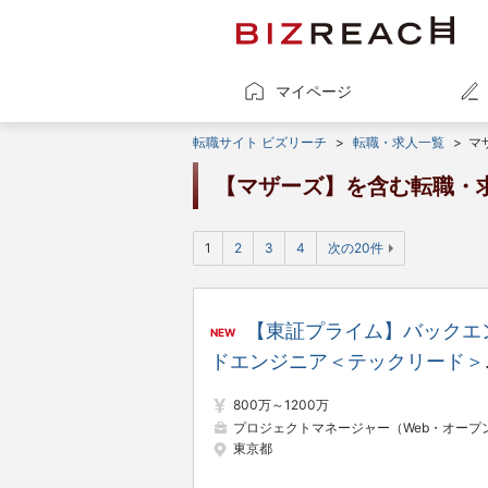
マイページ
転職サイト ビズリーチ
>
転職・求人一覧
>
マ
【マザーズ】を含む転職・
1
2
3
4
次の20件
【東証プライム】バックエ
NEW
ドエンジニア＜テックリード＞
（不動産領域プロダクト） ※
800万～1200万
対比130％／8期連続増収増益
プロジェクトマネージャー（Web・オープン系
東京都
年間休日日数125日