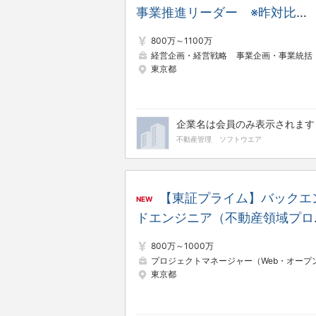
事業推進リーダー ※昨対比
130％／8期連続増収増益／年
800万～1100万
休日日数125日
経営企画・経営戦略
事業企画・事業統括
東京都
企業名は会員のみ表示されます
不動産管理
ソフトウエア
【東証プライム】バックエ
NEW
ドエンジニア（不動産領域プロ
クト） ※昨対比130％／8期連
800万～1000万
増収増益／年間休日日数125日
プロジェクトマネージャー（Web・オープン系
東京都