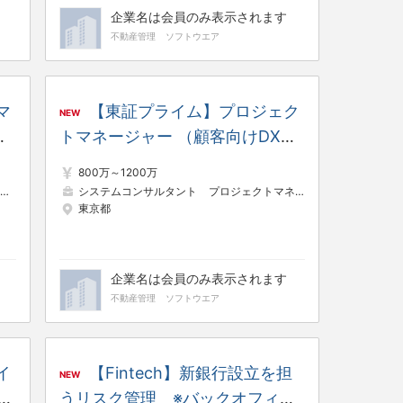
企業名は会員のみ表示されます
不動産管理
ソフトウエア
マ
【東証プライム】プロジェク
NEW
昨
トマネージャー （顧客向けDXプ
／
ロジェクトリード） ※昨対比
800万～1200万
130％／8期連続増収増益／年間
システムコンサルタント
プロジェクトマネージャー（Web・オープン系）
東京都
休日日数125日
企業名は会員のみ表示されます
不動産管理
ソフトウエア
イ
【Fintech】新銀行設立を担
NEW
ー
うリスク管理 ※バックオフィス