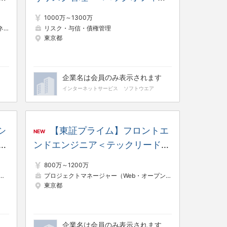
増
SaaS、ハイブリッドワーク、各
1000万～1300万
種手当/従業員持株会あり
系）
リスク・与信・債権管理
プロジェクトマネージャー（制御・組み込み系
東京都
企業名は会員のみ表示されます
インターネットサービス
ソフトウエア
シ
【東証プライム】フロントエ
NEW
ュ
ンドエンジニア＜テックリード＞
連
（不動産領域プロダクト） ※昨
800万～1200万
日
対比130％／8期連続増収増益／
プロジェクトマネージャー（Web・オープン系）
システムコンサルタント
プロジェクトリ
東京都
年間休日日数125日
企業名は会員のみ表示されます