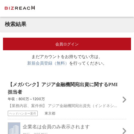
検索結果
会員ログイン
まだアカウントをお持ちでない方は、
新規会員登録（無料）
を行ってください。
【メガバンク】アジア金融機関宛出資に関するPMI
担当者
年収：800万～1200万
【業務内容、案件例】 アジア金融機関宛出資先（インドネシア、インド、ベトナム、フィリピン）におけるM＆A（出資・買収・提携）後のPMI業務 ・出資買収先に関す...
東京都
ヘッドハンター案件
企業名は会員のみ表示されます