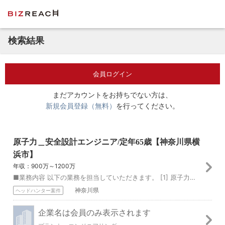
検索結果
会員ログイン
まだアカウントをお持ちでない方は、
新規会員登録（無料）
を行ってください。
原子力＿安全設計エンジニア/定年65歳【神奈川県横
浜市】
年収：900万～1200万
■業務内容 以下の業務を担当していただきます。 [1] 原子力関連プラント（原子力発電所及び再処理工場等）の安全設計業務 （放射線遮蔽，臨界，環境被ばく評価等...
神奈川県
ヘッドハンター案件
企業名は会員のみ表示されます