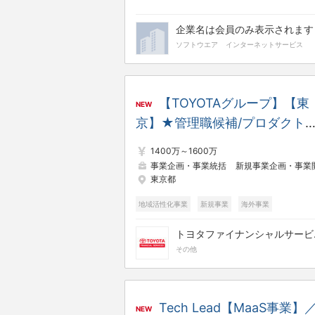
企業名は会員のみ表示されます
ソフトウエア
インターネットサービス
【TOYOTAグループ】【東
NEW
京】★管理職候補/プロダクト
略企画
1400万～1600万
事業企画・事業統括
新規事業企画・事業開
東京都
地域活性化事業
新規事業
海外事業
管理職・マネージャー
完全土日休み
トヨタ
フレックスタイム
その他
Tech Lead【MaaS事業】
NEW