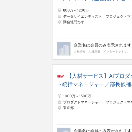
術開発・AIモデル開発） ※平
800万～1200万
残業時間18.1h／リモート／フ
データサイエンティスト
プロジェクトマネージャー（Web・オープン
勤務地問わず
ックス
企業名は会員のみ表示されます
人材紹介・人材派遣
インターネットサービス
【人材サービス】AIプロダ
NEW
ト統括マネージャー／部長候補
（GM） ※平均残業時間18.1h
1000万～1500万
リモート／フレックス／年間休
プロダクトマネージャー
プロジェクトマネージャー（Web・オープン
東京都
124日
企業名は会員のみ表示されます