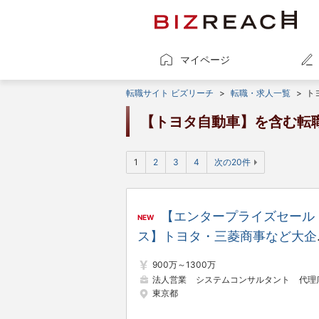
マイページ
転職サイト ビズリーチ
>
転職・求人一覧
>
ト
【トヨタ自動車】を含む転
1
2
3
4
次の20件
【エンタープライズセール
NEW
ス】トヨタ・三菱商事など大企
の「契約DX」を牽引するリー
900万～1300万
ルテックのセールスリーダー候
法人営業
システムコンサルタント
代理店営業・アライ
東京都