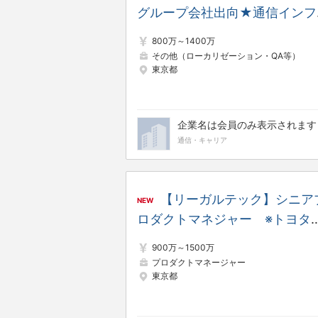
グループ会社出向★通信インフ
とAIで世界を拓くプライム上場
800万～1400万
業★
その他（ローカリゼーション・QA等）
東京都
企業名は会員のみ表示されます
通信・キャリア
【リーガルテック】シニア
NEW
ロダクトマネジャー ※トヨタ
動車、三菱商事、パナソニック
900万～1500万
MUFGなど日本を代表する大企
プロダクトマネージャー
東京都
が次々と導入