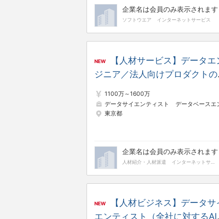
企業名は会員のみ表示されます
ソフトウエア
インターネットサービス
【人材サービス】データエ
NEW
ジニア／法人向けプロダクトの
ータ部門責任者（管理職） ※
1100万～1600万
均残業時間18.1h／リモート／
データサイエンティスト
データベースエンジニ
東京都
レックス／年間休日124日
企業名は会員のみ表示されます
人材紹介・人材派遣
インターネットサービス
【人材ビジネス】データサ
NEW
エンティスト（全社に対するAI