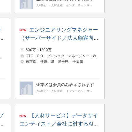
人材紹介・人材派遣
インターネットサービス
時
エンジニアリングマネジャー
NEW
モー
（サーバーサイド／法人顧客向け
自社サービス） ※平均残業時間
800万～1200万
18.1h／リモート／フレックス
CTO・CIO
プロジェクトマネージャー（Web・オープン系）
プロジェクトマネージャー（Web・オープン系）
プ
東京都
神奈川県
埼玉県
千葉県
企業名は会員のみ表示されます
人材紹介・人材派遣
インターネットサービス
プ
【人材サービス】データサイ
NEW
シ
エンティスト／全社に対するAI技
h
術開発・AIモデル開発（エキスパ