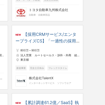
フレックスタイム
トヨタ自動車九州株式会社
自動車・自動車部品
【採用CRMサービス/エンタ
NEW
戦
ープライズCS】「一過性の採用
支援」から「持続的な企業の採用
800万～900万
力向上」支援へ｜20代で新規事
発
法人営業
ルートセールス・渉外・外商
組織・人事コンサルタント
東京都
業責任者への抜擢実績3名
新規事業
完全土日休み
フレックスタイム
ファイナンシャルサービス株式会社
株式会社TalentX
インターネットサービス
ソフトウエア
／
【累計調達61.2億／SaaS】執
NEW