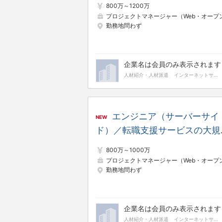
800万～1200万
／リモート／フレックス
プロジェクトマネージャー（Web・オープン系
勤務地問わず
企業名は会員のみ表示されます
人材紹介・人材派遣
インターネットサービス
エンジニア（サーバーサイ
NEW
ド）／転職支援サービスの大規
基幹システムにおけるシステム
800万～1000万
ーキテクト ※平均残業時間18.1
プロジェクトマネージャー（Web・オープン系
勤務地問わず
／リモート／フレックス
企業名は会員のみ表示されます
人材紹介・人材派遣
インターネットサービス