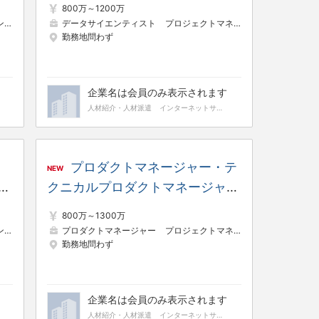
800万～1200万
ート） ※平均残業時間18.1h／リ
）
プロジェクトリーダー（Web・オープン系）
データサイエンティスト
プロジェクトマネージャー（Web・オープン系）
データサイエンティスト
勤務地問わず
モート／フレックス
企業名は会員のみ表示されます
人材紹介・人材派遣
インターネットサービス
プロダクトマネージャー・テ
NEW
模
クニカルプロダクトマネージャ
ア
ー ※平均残業時間18.1h／リモー
800万～1300万
h
ト／フレックス
）
プロジェクトリーダー（Web・オープン系）
プロダクトマネージャー
プロジェクトマネージャー（Web・オープン系）
情報システム・社内SE
勤務地問わず
企業名は会員のみ表示されます
人材紹介・人材派遣
インターネットサービス