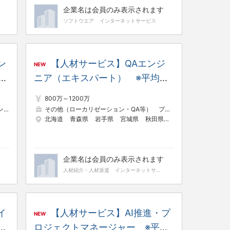
企業名は会員のみ表示されます
ソフトウエア
インターネットサービス
ン
【人材サービス】QAエンジ
NEW
デ
ニア（エキスパート） ※平均残
平
業時間18.1h／フルリモート／フ
800万～1200万
フ
レックス／年間休日124日
ア
その他（ローカリゼーション・QA等）
プロジェクトマネージャー（Web・オープン系）
北海道
青森県
岩手県
宮城県
秋田県
山形県
福島県
東
企業名は会員のみ表示されます
人材紹介・人材派遣
インターネットサービス
イ
【人材サービス】AI推進・プ
NEW
技
ロジェクトマネージャー ※平均