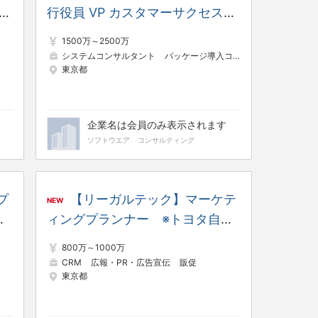
ラ
行役員 VP カスタマーサクセス
企
※Google出身のCTO／元
1500万～2500万
Salesforce常務執行役員など優秀
システムコンサルタント
パッケージ導入コンサルタント
業務
東京都
な経営陣が事業を牽引！
企業名は会員のみ表示されます
ソフトウエア
コンサルティング
プ
【リーガルテック】マーケテ
NEW
自
ィングプランナー ※トヨタ自動
、
車、三菱商事、パナソニック、
800万～1000万
業
MUFGなど日本を代表する大企業
CRM
広報・PR・広告宣伝
販促
東京都
が次々と導入