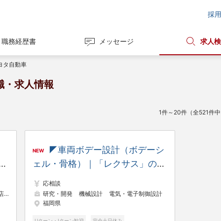
採
職務経歴書
メッセージ
求人検
ヨタ自動車
職・求人情報
1件～20件（全521件
◤車両ボデー設計（ボデーシ
NEW
業
ェル・骨格）｜「レクサス」の主
ガ
要生産拠点◢ 世界No.1工場の称
応相談
補
号である「プラチナ賞」を通算6
アンス
研究・開発
機械設計
電気・電子制御設計
福岡県
回受賞◆UIJターン歓迎（各種補
助有り）
Uターン・Iターン歓迎
完全土日休み