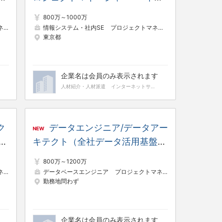
均
残業時間18.1h／リモート／フレ
800万～1000万
レ
ックス／年間休日124日
系）
情報システム・社内SE
SE（Web・オープン系）
プロジェクトマネージャー（Web・オープン系）
東京都
企業名は会員のみ表示されます
人材紹介・人材派遣
インターネットサービス
ク
データエンジニア/データアー
NEW
キテクト（全社データ活用基盤の
／
構想化検討、ソリューション選
800万～1200万
日
定、体制整備） ※平均残業時間
系）
データベースエンジニア
データサイエンティスト
プロジェクトマネージャー（Web・オープン系）
勤務地問わず
18.1h／リモート／フレックス
企業名は会員のみ表示されます