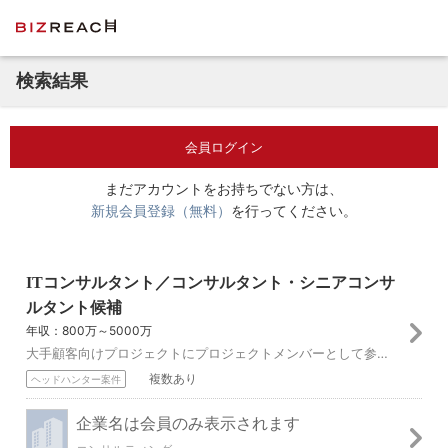
検索結果
会員ログイン
まだアカウントをお持ちでない方は、
新規会員登録（無料）
を行ってください。
ITコンサルタント／コンサルタント・シニアコンサ
ルタント候補
年収：800万～5000万
大手顧客向けプロジェクトにプロジェクトメンバーとして参画し、一部領域のリードデリバリーを担当する。 ・IT戦略立案、中長期ロードマップ策定 ・クラウド基盤グラ...
複数あり
ヘッドハンター案件
企業名は会員のみ表示されます