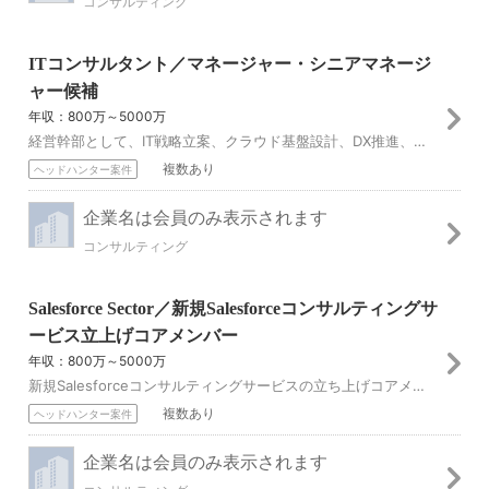
コンサルティング
ITコンサルタント／マネージャー・シニアマネージ
ャー候補
年収：800万～5000万
経営幹部として、IT戦略立案、クラウド基盤設計、DX推進、RPA/AI活用など伴走型コンサルティングを幅広く提供。 ・成長施策の策定、組織運営 ・マネージャー...
複数あり
ヘッドハンター案件
企業名は会員のみ表示されます
コンサルティング
Salesforce Sector／新規Salesforceコンサルティングサ
ービス立上げコアメンバー
年収：800万～5000万
新規Salesforceコンサルティングサービスの立ち上げコアメンバーとして、IT戦略立案からソリューション導入・定着化までエンドツーエンドで参画。 ・アーキ...
複数あり
ヘッドハンター案件
企業名は会員のみ表示されます