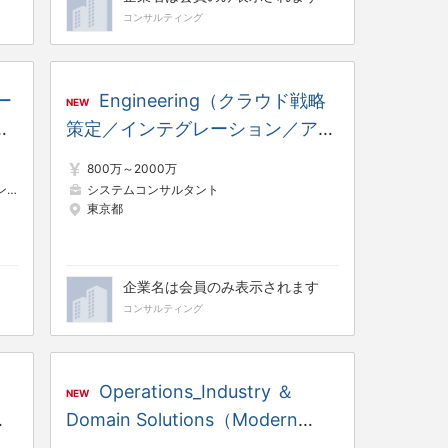
コンサルティング
ー
Engineering（クラウド戦略
NEW
策定／インテグレーション／アプ
リケーションモダナイゼーショ
800万～2000万
ン）
ト
リサーチャー・調査員
システムコンサルタント
東京都
企業名は会員のみ表示されます
コンサルティング
Operations_Industry ＆
NEW
サ
Domain Solutions（Modern
Engineering／プラットフォーム