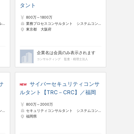
務
タント
800万～1800万
ト
システムコンサルタント
業務プロセスコンサルタント
システムコンサルタント
パッケ
東京都
大阪府
企業名は会員のみ表示されます
コンサルティング
監査・税理士法人
サ
サイバーセキュリティコンサ
NEW
ルタント【TRC－CRC】／福岡
800万～2000万
ント
業務プロセスコンサルタント
セキュリティコンサルタント
システムコンサルタント
福岡県