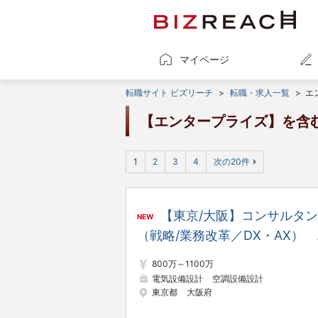
マイページ
転職サイト ビズリーチ
>
転職・求人一覧
>
エ
【エンタープライズ】を含
1
2
3
4
次の20件
【東京/大阪】コンサルタ
NEW
（戦略/業務改革／DX・AX） 
直近3年間で平均成長率70％を
800万～1100万
持する高成長企業／「働きがい
電気設備設計
空調設備設計
東京都
大阪府
ある会社」ベストカンパニーを
年連続受賞