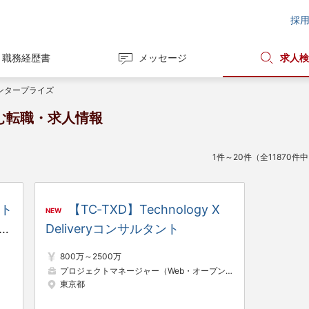
採
職務経歴書
メッセージ
求人検
ンタープライズ
む転職・求人情報
1件～20件（全11870件
ント
【TC‐TXD】Technology X
NEW
※
Deliveryコンサルタント
維
800万～2500万
の
プロジェクトマネージャー（Web・オープン系）
プロジェクトリ
東京都
5