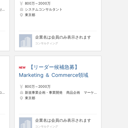
800万～2000万
アーキテクチャー領域）
ント
システムコンサルタント
システムコンサルタント
東京都
企業名は会員のみ表示されます
コンサルティング
【リーダー候補急募】
NEW
Marketing ＆ Commerce領域
800万～2000万
ント
新規事業企画・事業開発
製品エンジニア（ハードウェア・ソフトウェア）
商品企画
マーケティングコンサルタント
東京都
企業名は会員のみ表示されます
コンサルティング