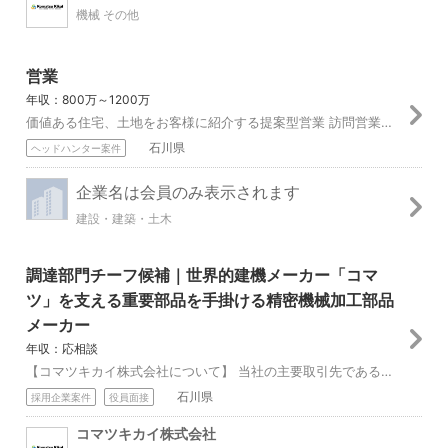
機械 その他
営業
年収：800万～1200万
価値ある住宅、土地をお客様に紹介する提案型営業 訪問営業はありません。成果次第で高所得を目指していただけます。 営業が15～18名程度で、他に営業サポート社...
石川県
ヘッドハンター案件
企業名は会員のみ表示されます
建設・建築・土木
調達部門チーフ候補｜世界的建機メーカー「コマ
ツ」を支える重要部品を手掛ける精密機械加工部品
メーカー
年収：応相談
【コマツキカイ株式会社について】 当社の主要取引先である、世界的建設機械メーカー「コマツ」。 その中でも当社は、建設機械の心臓部にあたるトランスミッション部品...
石川県
採用企業案件
役員面接
コマツキカイ株式会社