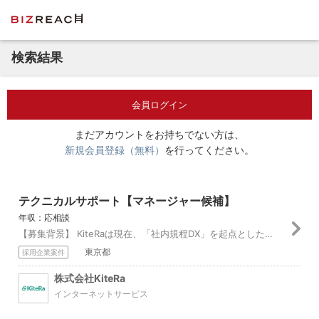
検索結果
会員ログイン
まだアカウントをお持ちでない方は、
新規会員登録（無料）
を行ってください。
テクニカルサポート【マネージャー候補】
年収：応相談
【募集背景】 KiteRaは現在、「社内規程DX」を起点とした「第2の創業期」を迎えています。創業以来、「社内規程のDX化」という新たなマーケットを切り拓き、...
東京都
採用企業案件
株式会社KiteRa
インターネットサービス