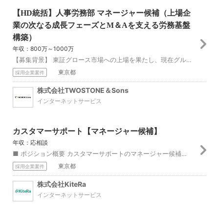
【HD統括】人事労務部 マネージャー候補（上場企
業の次なる成長フェーズとM＆Aを支える労務基盤
構築）
年収：800万～1000万
【募集背景】 東証グロース市場への上場を果たし、現在グループ13社へと急成長を遂げたTWOSTONE&Sons。今後もM&Aを駆使した非連続的な成長とグループ...
東京都
採用企業案件
株式会社TWOSTONE＆Sons
インターネットサービス
カスタマーサポート【マネージャー候補】
年収：応相談
■ ポジション概要 カスタマーサポートのマネージャー候補として、メールでのお問い合わせ対応の実務を担いながらチーム全体の方針設計・運営・メンバーマネジメントを...
東京都
採用企業案件
株式会社KiteRa
インターネットサービス