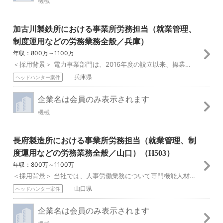
機械
加古川製鉄所における事業所労務担当（就業管理、
制度運用などの労務業務全般／兵庫）
年収：800万～1100万
＜採用背景＞ 電力事業部門は、2016年度の設立以来、操業中の神戸発電所・真岡発電所の安定操業および安定収益基盤の確立を目標とし、企画管理部はその目標を達成す...
兵庫県
ヘッドハンター案件
企業名は会員のみ表示されます
機械
長府製造所における事業所労務担当（就業管理、制
度運用などの労務業務全般／山口）（H503）
年収：800万～1100万
＜採用背景＞ 当社では、人事労働業務について専門機能人材として全社横断的なキャリア管理をしています。人的資本経営、エンゲージメント向上、ダイバーシティ＆インク...
山口県
ヘッドハンター案件
企業名は会員のみ表示されます