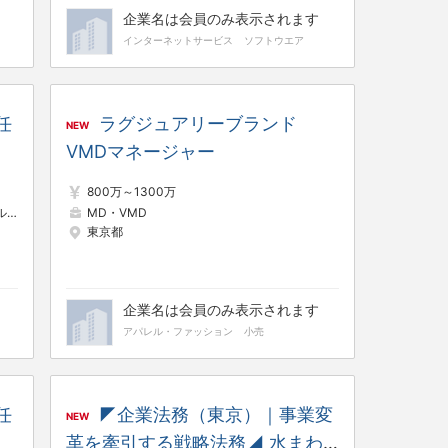
企業名は会員のみ表示されます
インターネットサービス
ソフトウエア
任
ラグジュアリーブランド
NEW
VMDマネージャー
800万～1300万
ト
内部監査・内部統制
MD・VMD
東京都
企業名は会員のみ表示されます
アパレル・ファッション
小売
任
◤企業法務（東京）｜事業変
NEW
革を牽引する戦略法務◢ 水まわ