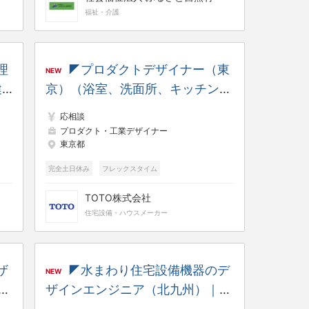
福祉・介護
理
◤プロダクトデザイナー（東
NEW
健
京）（浴室、洗面所、キッチン関
ト
連機器ほか担当）｜衛生設備や浴
応相談
室・キッチンなど「世界の日常」
プロダクト・工業デザイナー
東京都
を形にする◢ 水まわりを通じて
「ウェルネス空間」を創造するプ
完全土日休み
フレックスタイム
ライム上場企業
TOTO株式会社
住宅設備・ハウスメーカー
ザ
◤水まわり住宅設備機器のデ
NEW
生
ザインエンジニア（北九州）｜衛
界
生設備や浴室・キッチンなど「世