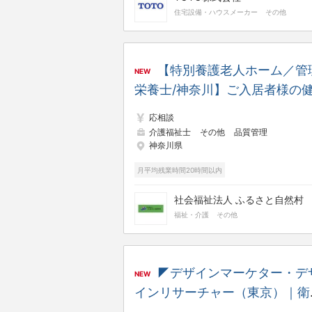
住宅設備・ハウスメーカー
その他
【特別養護老人ホーム／管
NEW
栄養士/神奈川】ご入居者様の
康を支える栄養ケアマネジメン
応相談
業務◎調理業務なし
介護福祉士
その他
品質管理
神奈川県
月平均残業時間20時間以内
社会福祉法人 ふるさと自然村
福祉・介護
その他
◤デザインマーケター・デ
NEW
インリサーチャー（東京）｜衛
設備や浴室・キッチンなど「世