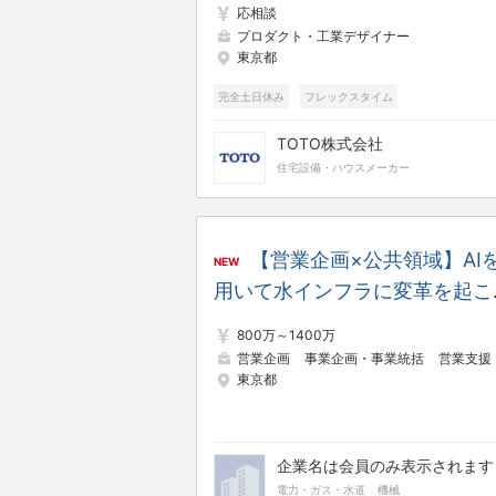
応相談
の日常」を形にする◢ 水まわ
プロダクト・工業デザイナー
東京都
を通じて「ウェルネス空間」を
造するプライム上場企業
完全土日休み
フレックスタイム
TOTO株式会社
住宅設備・ハウスメーカー
【営業企画×公共領域】AI
NEW
用いて水インフラに変革を起こ
スタートアップの営業戦略の立
800万～1400万
～仕組み化を担当
営業企画
事業企画・事業統括
営業支援・プリセー
東京都
企業名は会員のみ表示されます
電力・ガス・水道
機械