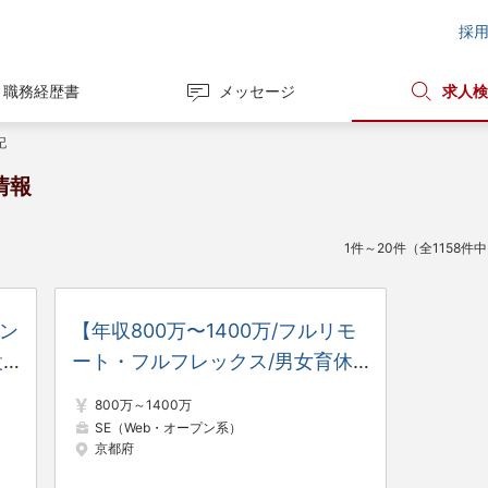
採
職務経歴書
メッセージ
求人検
記
情報
1件～20件（全1158件
セン
【年収800万〜1400万/フルリモ
設
ート・フルフレックス/男女育休
ち
取得100％】複数SaaSの事業成長
800万～1400万
ン
を加速させる共通プラットフォー
SE（Web・オープン系）
京都府
ム開発グループマネージャー