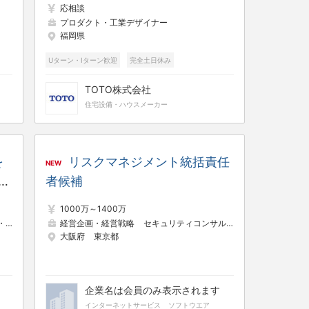
応相談
り
界の日常」を形にする◢ 水まわ
プロダクト・工業デザイナー
福岡県
創
りを通じて「ウェルネス空間」を
創造するプライム上場企業
Uターン・Iターン歓迎
完全土日休み
フレックスタイム
TOTO株式会社
住宅設備・ハウスメーカー
を
リスクマネジメント統括責任
NEW
す
者候補
案
1000万～1400万
ルス
経営企画・経営戦略
セキュリティコンサルタント
内部監査・
大阪府
東京都
企業名は会員のみ表示されます
インターネットサービス
ソフトウエア