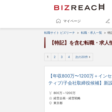
マイページ
転職サイト ビズリーチ
>
転職・求人一覧
>
特
【特記】を含む転職・求人
1
2
3
4
次の20件
【年収800万〜1200万＋イン
ティブ/子会社取締役候補】新
コンサルティング企業の事業立
800万～1200万
上げを牽引する0→1経営幹部メ
経営企画・経営戦略
東京都
バー