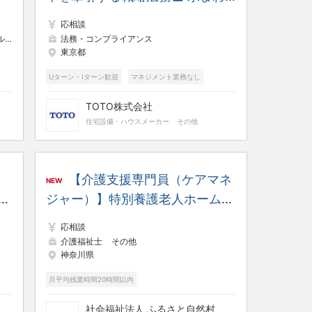
り事業でグローバル展開を加速す
応相談
るプライム上場企業
ト
内部監査・内部統制
法務・コンプライアンス
東京都
Uターン・Iターン歓迎
マネジメント業務なし
完全土日休み
TOTO株式会社
住宅設備・ハウスメーカー
その他
【介護支援専門員（ケアマネ
NEW
戦
ジャー）】特別養護老人ホームで
ー
ご入居者様の暮らしを支える
応相談
場
◎160名規模・ケアマネ2名体制
介護福祉士
その他
神奈川県
月平均残業時間20時間以内
社会福祉法人 ふるさと自然村