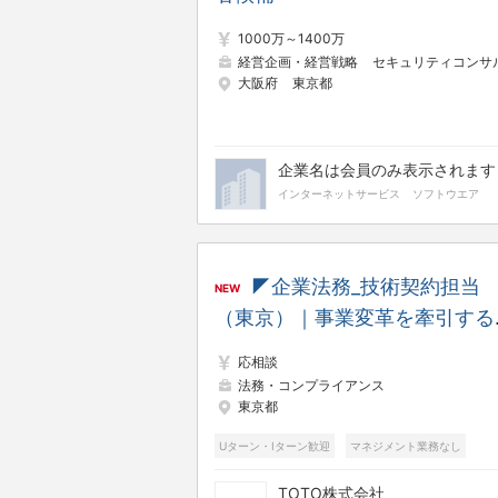
1000万～1400万
経営企画・経営戦略
セキュリティコンサルタン
大阪府
東京都
企業名は会員のみ表示されます
インターネットサービス
ソフトウエア
◤企業法務_技術契約担当
NEW
（東京）｜事業変革を牽引する
略法務◢ 水まわり事業でグロ
応相談
バル展開を加速するプライム上
法務・コンプライアンス
東京都
企業
Uターン・Iターン歓迎
マネジメント業務なし
完全土日休み
TOTO株式会社