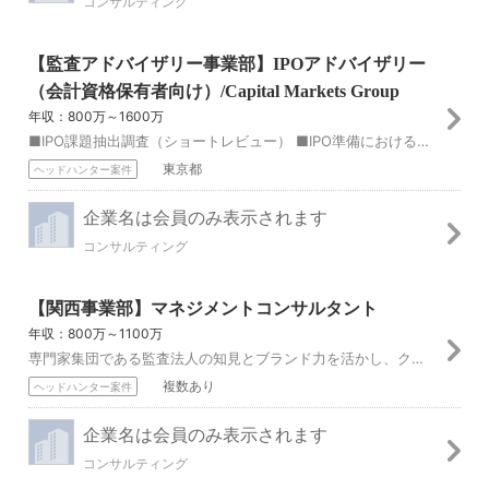
コンサルティング
【監査アドバイザリー事業部】IPOアドバイザリー
（会計資格保有者向け）/Capital Markets Group
年収：800万～1600万
■IPO課題抽出調査（ショートレビュー） ■IPO準備における内部管理体制構築、決算早期化支援などのアドバイザリー業務（国内、インバウンド、アウトバウンド） ...
東京都
ヘッドハンター案件
企業名は会員のみ表示されます
コンサルティング
【関西事業部】マネジメントコンサルタント
年収：800万～1100万
専門家集団である監査法人の知見とブランド力を活かし、クライアントの健全な成長を支援する各種コンサルティングサービスを提供しています。 ・DX/デジタル領域（...
複数あり
ヘッドハンター案件
企業名は会員のみ表示されます
コンサルティング