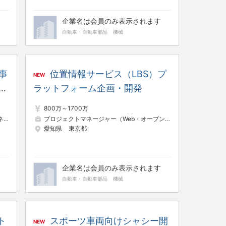
企業名は会員のみ表示されます
自動車・自動車部品
機械
の事
位置情報サービス（LBS）プ
NEW
リ
ラットフォーム企画・開発
800万～1700万
系）
プロジェクトマネージャー（Web・オープン系）
新規事業企画・事業開発
SE（Web・オ
愛知県
東京都
企業名は会員のみ表示されます
自動車・自動車部品
機械
ト
スポーツ車両向けシャシー開
NEW