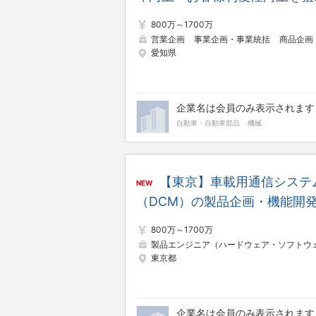
としたDX推進（デジタル戦略
800万～1700万
企画・ビジネス展開）
営業企画
事業企画・事業統括
商品企画
愛知県
企業名は会員のみ表示されます
自動車・自動車部品
機械
【東京】車載用通信システ
NEW
（DCM）の製品企画・機能開
800万～1700万
製品エンジニア（ハードウェア・ソフトウェア
東京都
企業名は会員のみ表示されます