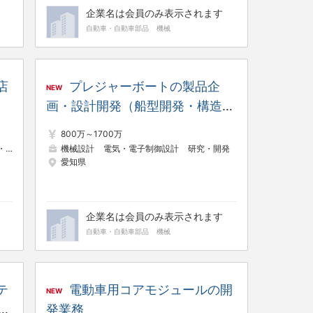
企業名は会員のみ表示されます
自動車・自動車部品
機械
店
プレジャーボートの製品企
NEW
画・設計開発（船型開発・構造設
計・艤装設計・評価）： 設計者
800万～1700万
運営
機械設計
電気・電子制御設計
研究・開発
愛知県
企業名は会員のみ表示されます
自動車・自動車部品
機械
テ
電動車用コアモジュールの開
NEW
い
発業務