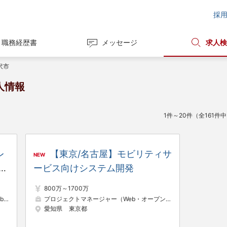
採
職務経歴書
メッセージ
求人検
沢市
人情報
1件～20件（全161件
レ
【東京/名古屋】モビリティサ
NEW
推
ービス向けシステム開発
800万～1700万
）
プロジェクトマネージャー（Web・オープン系）
新規事業企画・事業開発
SE（Web・オ
愛知県
東京都