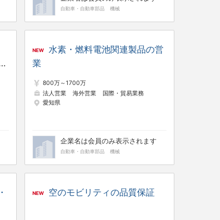
自動車・自動車部品
機械
水素・燃料電池関連製品の営
NEW
生
業
）
800万～1700万
法人営業
海外営業
国際・貿易業務
愛知県
企業名は会員のみ表示されます
自動車・自動車部品
機械
・
空のモビリティの品質保証
NEW