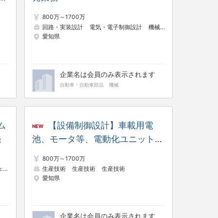
の
800万～1700万
回路・実装設計
電気・電子制御設計
機械設計
愛知県
企業名は会員のみ表示されます
自動車・自動車部品
機械
ム
【設備制御設計】車載用電
NEW
発
池、モータ等、電動化ユニットの
生産設備の制御設計者
800万～1700万
）
プロジェクトリーダー（制御・組み込み系）
生産技術
生産技術
生産技術
プロジェクトマネージャー
愛知県
企業名は会員のみ表示されます