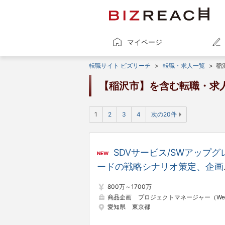
マイページ
転職サイト ビズリーチ
>
転職・求人一覧
>
稲
【稲沢市】を含む転職・求
1
2
3
4
次の20件
SDVサービス/SWアップグ
NEW
ードの戦略シナリオ策定、企画
進/統括
800万～1700万
商品企画
プロジェクトマネージャー（Web・オープン系
愛知県
東京都