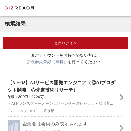
検索結果
会員ログイン
まだアカウントをお持ちでない方は、
新規会員登録（無料）
を行ってください。
【X－02】AIサービス開発エンジニア（◎AIプロダ
クト開発 ◎先進技術リサーチ）
年収：800万～1200万
＜AIトランスフォーメーションセンターのビジョン・採用背景＞ 「私たちの手で未来を切り拓く。AIと共に」 AITC（AIトランスフォーメーションセンター）は、...
東京都
ヘッドハンター案件
企業名は会員のみ表示されます