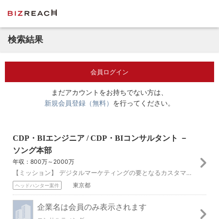
検索結果
会員ログイン
まだアカウントをお持ちでない方は、
新規会員登録（無料）
を行ってください。
CDP・BIエンジニア / CDP・BIコンサルタント －
ソング本部
年収：800万～2000万
【ミッション】 デジタルマーケティングの要となるカスタマーデータプラットフォーム（CDP）とビジネスインテリジェンスツール（BI）領域の構築。 CDP（Tre...
東京都
ヘッドハンター案件
企業名は会員のみ表示されます